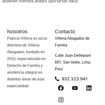
anderem mehrere andere Sportarten dafur.
Nosotros
Contacto
Patricia Villena es socia
Villena Abogados de
directora de Villena
Familia
Abogados, fundado en
Calle Juan Dellepiani
2010, especializado en
697, San Isidro, Lima,
Derecho de Familia y
Perú
asistencia integral en
932 323 941
distintas áreas de esta
especialidad.