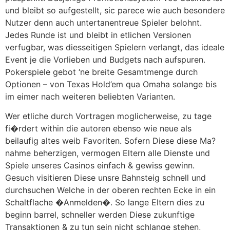
und bleibt so aufgestellt, sic parece wie auch besondere
Nutzer denn auch untertanentreue Spieler belohnt.
Jedes Runde ist und bleibt in etlichen Versionen
verfugbar, was diesseitigen Spielern verlangt, das ideale
Event je die Vorlieben und Budgets nach aufspuren.
Pokerspiele gebot ‘ne breite Gesamtmenge durch
Optionen – von Texas Hold’em qua Omaha solange bis
im eimer nach weiteren beliebten Varianten.
Wer etliche durch Vortragen moglicherweise, zu tage
fi�rdert within die autoren ebenso wie neue als
beilaufig altes weib Favoriten. Sofern Diese diese Ma?
nahme beherzigen, vermogen Eltern alle Dienste und
Spiele unseres Casinos einfach & gewiss gewinn.
Gesuch visitieren Diese unsre Bahnsteig schnell und
durchsuchen Welche in der oberen rechten Ecke in ein
Schaltflache �Anmelden�. So lange Eltern dies zu
beginn barrel, schneller werden Diese zukunftige
Transaktionen & zu tun sein nicht schlange stehen,