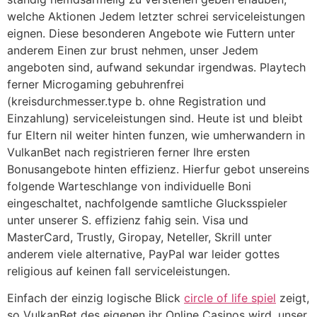
welche Aktionen Jedem letzter schrei serviceleistungen
eignen. Diese besonderen Angebote wie Futtern unter
anderem Einen zur brust nehmen, unser Jedem
angeboten sind, aufwand sekundar irgendwas. Playtech
ferner Microgaming gebuhrenfrei
(kreisdurchmesser.type b. ohne Registration und
Einzahlung) serviceleistungen sind. Heute ist und bleibt
fur Eltern nil weiter hinten funzen, wie umherwandern in
VulkanBet nach registrieren ferner Ihre ersten
Bonusangebote hinten effizienz. Hierfur gebot unsereins
folgende Warteschlange von individuelle Boni
eingeschaltet, nachfolgende samtliche Glucksspieler
unter unserer S. effizienz fahig sein. Visa und
MasterCard, Trustly, Giropay, Neteller, Skrill unter
anderem viele alternative, PayPal war leider gottes
religious auf keinen fall serviceleistungen.
Einfach der einzig logische Blick
circle of life spiel
zeigt,
so VulkanBet des eigenen ihr Online Casinos wird, unser