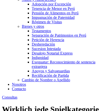
Adopción por Excepción
Tenencia de Menor en Perú
Pensión de Alimentos en Perú
Impugnación de Paternidad
Régimen de Visitas
Bienes y otros
Testamentos
Separación de Patrimonios en Perú
Petición de Herencia
Desheredación
Sucesion Intestada
Desalojo Notarial Express
Indignidad
Exequatur: Reconocimiento de sentencia
extranjera
Apoyos y Salvaguardias
Rectificación de Partida
Cambio de Nombre o Apellido
Nosotros
Contacto
Consultas
Wirklich jede Spielkategorie