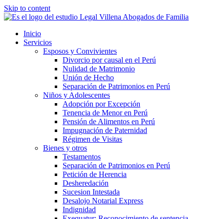
Skip to content
Inicio
Servicios
Esposos y Convivientes
Divorcio por causal en el Perú
Nulidad de Matrimonio
Unión de Hecho
Separación de Patrimonios en Perú
Niños y Adolescentes
Adopción por Excepción
Tenencia de Menor en Perú
Pensión de Alimentos en Perú
Impugnación de Paternidad
Régimen de Visitas
Bienes y otros
Testamentos
Separación de Patrimonios en Perú
Petición de Herencia
Desheredación
Sucesion Intestada
Desalojo Notarial Express
Indignidad
Exequatur: Reconocimiento de sentencia