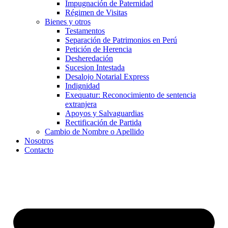
Impugnación de Paternidad
Régimen de Visitas
Bienes y otros
Testamentos
Separación de Patrimonios en Perú
Petición de Herencia
Desheredación
Sucesion Intestada
Desalojo Notarial Express
Indignidad
Exequatur: Reconocimiento de sentencia
extranjera
Apoyos y Salvaguardias
Rectificación de Partida
Cambio de Nombre o Apellido
Nosotros
Contacto