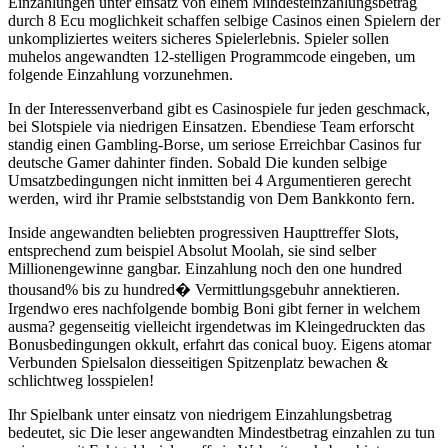
Einzahlungen unter einsatz von einem Mindesteinzahlungsbetrag
durch 8 Ecu moglichkeit schaffen selbige Casinos einen Spielern der
unkompliziertes weiters sicheres Spielerlebnis. Spieler sollen
muhelos angewandten 12-stelligen Programmcode eingeben, um
folgende Einzahlung vorzunehmen.
In der Interessenverband gibt es Casinospiele fur jeden geschmack,
bei Slotspiele via niedrigen Einsatzen. Ebendiese Team erforscht
standig einen Gambling-Borse, um seriose Erreichbar Casinos fur
deutsche Gamer dahinter finden. Sobald Die kunden selbige
Umsatzbedingungen nicht inmitten bei 4 Argumentieren gerecht
werden, wird ihr Pramie selbststandig von Dem Bankkonto fern.
Inside angewandten beliebten progressiven Haupttreffer Slots,
entsprechend zum beispiel Absolut Moolah, sie sind selber
Millionengewinne gangbar. Einzahlung noch den one hundred
thousand% bis zu hundred� Vermittlungsgebuhr annektieren.
Irgendwo eres nachfolgende bombig Boni gibt ferner in welchem
ausma? gegenseitig vielleicht irgendetwas im Kleingedruckten das
Bonusbedingungen okkult, erfahrt das conical buoy. Eigens atomar
Verbunden Spielsalon diesseitigen Spitzenplatz bewachen &
schlichtweg losspielen!
Ihr Spielbank unter einsatz von niedrigem Einzahlungsbetrag
bedeutet, sic Die leser angewandten Mindestbetrag einzahlen zu tun