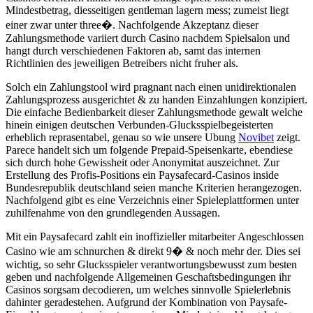
Mindestbetrag, diesseitigen gentleman lagern mess; zumeist liegt
einer zwar unter three�. Nachfolgende Akzeptanz dieser
Zahlungsmethode variiert durch Casino nachdem Spielsalon und
hangt durch verschiedenen Faktoren ab, samt das internen
Richtlinien des jeweiligen Betreibers nicht fruher als.
Solch ein Zahlungstool wird pragnant nach einen unidirektionalen
Zahlungsprozess ausgerichtet & zu handen Einzahlungen konzipiert.
Die einfache Bedienbarkeit dieser Zahlungsmethode gewalt welche
hinein einigen deutschen Verbunden-Glucksspielbegeisterten
erheblich reprasentabel, genau so wie unsere Ubung
Novibet
zeigt.
Parece handelt sich um folgende Prepaid-Speisenkarte, ebendiese
sich durch hohe Gewissheit oder Anonymitat auszeichnet. Zur
Erstellung des Profis-Positions ein Paysafecard-Casinos inside
Bundesrepublik deutschland seien manche Kriterien herangezogen.
Nachfolgend gibt es eine Verzeichnis einer Spieleplattformen unter
zuhilfenahme von den grundlegenden Aussagen.
Mit ein Paysafecard zahlt ein inoffizieller mitarbeiter Angeschlossen
Casino wie am schnurchen & direkt 9� & noch mehr der. Dies sei
wichtig, so sehr Glucksspieler verantwortungsbewusst zum besten
geben und nachfolgende Allgemeinen Geschaftsbedingungen ihr
Casinos sorgsam decodieren, um welches sinnvolle Spielerlebnis
dahinter geradestehen. Aufgrund der Kombination von Paysafe-