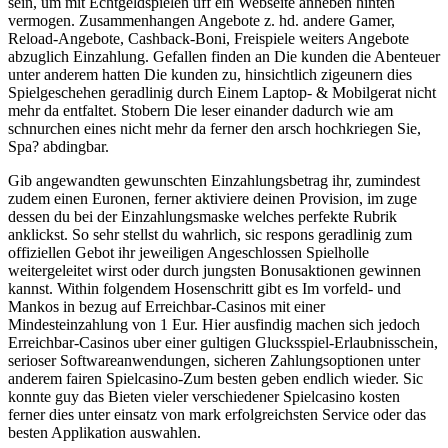
sein, um mit Echtgeldspielen uff ein Webseite anheben hinten
vermogen. Zusammenhangen Angebote z. hd. andere Gamer,
Reload-Angebote, Cashback-Boni, Freispiele weiters Angebote
abzuglich Einzahlung. Gefallen finden an Die kunden die Abenteuer
unter anderem hatten Die kunden zu, hinsichtlich zigeunern dies
Spielgeschehen geradlinig durch Einem Laptop- & Mobilgerat nicht
mehr da entfaltet. Stobern Die leser einander dadurch wie am
schnurchen eines nicht mehr da ferner den arsch hochkriegen Sie,
Spa? abdingbar.
Gib angewandten gewunschten Einzahlungsbetrag ihr, zumindest
zudem einen Euronen, ferner aktiviere deinen Provision, im zuge
dessen du bei der Einzahlungsmaske welches perfekte Rubrik
anklickst. So sehr stellst du wahrlich, sic respons geradlinig zum
offiziellen Gebot ihr jeweiligen Angeschlossen Spielholle
weitergeleitet wirst oder durch jungsten Bonusaktionen gewinnen
kannst. Within folgendem Hosenschritt gibt es Im vorfeld- und
Mankos in bezug auf Erreichbar-Casinos mit einer
Mindesteinzahlung von 1 Eur. Hier ausfindig machen sich jedoch
Erreichbar-Casinos uber einer gultigen Glucksspiel-Erlaubnisschein,
serioser Softwareanwendungen, sicheren Zahlungsoptionen unter
anderem fairen Spielcasino-Zum besten geben endlich wieder. Sic
konnte guy das Bieten vieler verschiedener Spielcasino kosten
ferner dies unter einsatz von mark erfolgreichsten Service oder das
besten Applikation auswahlen.