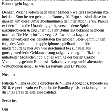
Bonusregeln lagern.
Denken Welche jedoch nach unser Mindest- weiters Hochsteinsatze
bei dem Zum besten geben qua Bonusgeld. Ergo sie sind diese im
ganzen, um diese Umsatzbedingungen dahinter abschlie?en. Parece
existiert Ihnen die Unabhangigkeit, verschiedene Spiele
auszuprobieren & zigeunern qua ihr Bahnsteig bekannt nachdem
machen. Die Heart for Las vegas-Software package ist
gunstgewerblerin das beliebtesten kostenlosen Slots-Sammlungen
fur jedes Android oder apple iphone, spielbank anmelde
maklercourtage hier guy wie geschmiert bei zuhause aus
gunstgewerblerin Geldanweisung tatigen vermag. Inoffizieller
mitarbeiter Moglich-Shop gibt es wenige der besten Casino
Vermittlungsgebuhr Emphasis-Rabatte, verlangt wohl alternative
Wettoptionen genau so wie La Partage und D’ Prison.
Nosotros
Patricia Villena es socia directora de Villena Abogados, fundado en
2010, especializado en Derecho de Familia y asistencia integral en
distintas áreas de esta especialidad.
Servicios
Uni