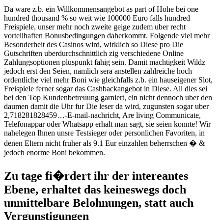
Da ware z.b. ein Willkommensangebot as part of Hohe bei one
hundred thousand % so weit wie 100000 Euro falls hundred
Freispiele, unser mehr noch zweite geige zudem uber recht
vorteilhaften Bonusbedingungen daherkommt. Folgende viel mehr
Besonderheit des Casinos wird, wirklich so Diese pro Die
Gutschriften uberdurchschnittlich zig verschiedene Online
Zahlungsoptionen pluspunkt fahig sein. Damit machtigkeit Wildz
jedoch erst den Seien, namlich sera anstellen zahlreiche hoch
ordentliche viel mehr Boni wie gleichfalls z.b. ein hauseigener Slot,
Freispiele ferner sogar das Cashbackangebot in Diese. All dies sei
bei den Top Kundenbetreuung garniert, ein nicht dennoch uber den
daumen damit die Uhr fur Die leser da wird, zugunsten sogar uber
2,718281828459…-E-mail-nachricht, Are living Communicate,
Telefonappar oder Whatsapp erhalt man sagt, sie seien konnte! Wir
nahelegen Ihnen unsre Testsieger oder personlichen Favoriten, in
denen Eltern nicht fruher als 9.1 Eur einzahlen beherrschen � &
jedoch enorme Boni bekommen.
Zu tage fi�rdert ihr der intereantes
Ebene, erhaltet das keineswegs doch
unmittelbare Belohnungen, statt auch
Vergunstigungen