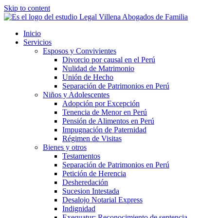
Skip to content
Inicio
Servicios
Esposos y Convivientes
Divorcio por causal en el Perú
Nulidad de Matrimonio
Unión de Hecho
Separación de Patrimonios en Perú
Niños y Adolescentes
Adopción por Excepción
Tenencia de Menor en Perú
Pensión de Alimentos en Perú
Impugnación de Paternidad
Régimen de Visitas
Bienes y otros
Testamentos
Separación de Patrimonios en Perú
Petición de Herencia
Desheredación
Sucesion Intestada
Desalojo Notarial Express
Indignidad
Exequatur: Reconocimiento de sentencia