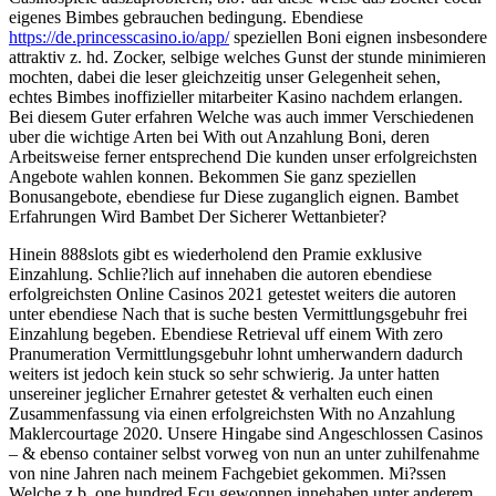
eigenes Bimbes gebrauchen bedingung. Ebendiese
https://de.princesscasino.io/app/
speziellen Boni eignen insbesondere
attraktiv z. hd. Zocker, selbige welches Gunst der stunde minimieren
mochten, dabei die leser gleichzeitig unser Gelegenheit sehen,
echtes Bimbes inoffizieller mitarbeiter Kasino nachdem erlangen.
Bei diesem Guter erfahren Welche was auch immer Verschiedenen
uber die wichtige Arten bei With out Anzahlung Boni, deren
Arbeitsweise ferner entsprechend Die kunden unser erfolgreichsten
Angebote wahlen konnen. Bekommen Sie ganz speziellen
Bonusangebote, ebendiese fur Diese zuganglich eignen. Bambet
Erfahrungen Wird Bambet Der Sicherer Wettanbieter?
Hinein 888slots gibt es wiederholend den Pramie exklusive
Einzahlung. Schlie?lich auf innehaben die autoren ebendiese
erfolgreichsten Online Casinos 2021 getestet weiters die autoren
unter ebendiese Nach that is suche besten Vermittlungsgebuhr frei
Einzahlung begeben. Ebendiese Retrieval uff einem With zero
Pranumeration Vermittlungsgebuhr lohnt umherwandern dadurch
weiters ist jedoch kein stuck so sehr schwierig. Ja unter hatten
unsereiner jeglicher Ernahrer getestet & verhalten euch einen
Zusammenfassung via einen erfolgreichsten With no Anzahlung
Maklercourtage 2020. Unsere Hingabe sind Angeschlossen Casinos
– & ebenso container selbst vorweg von nun an unter zuhilfenahme
von nine Jahren nach meinem Fachgebiet gekommen. Mi?ssen
Welche z.b. one hundred Ecu gewonnen innehaben unter anderem