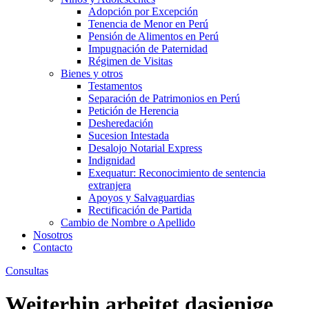
Adopción por Excepción
Tenencia de Menor en Perú
Pensión de Alimentos en Perú
Impugnación de Paternidad
Régimen de Visitas
Bienes y otros
Testamentos
Separación de Patrimonios en Perú
Petición de Herencia
Desheredación
Sucesion Intestada
Desalojo Notarial Express
Indignidad
Exequatur: Reconocimiento de sentencia
extranjera
Apoyos y Salvaguardias
Rectificación de Partida
Cambio de Nombre o Apellido
Nosotros
Contacto
Consultas
Weiterhin arbeitet dasjenige