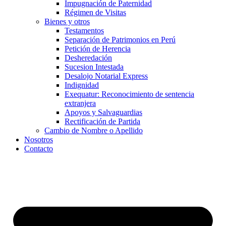
Impugnación de Paternidad
Régimen de Visitas
Bienes y otros
Testamentos
Separación de Patrimonios en Perú
Petición de Herencia
Desheredación
Sucesion Intestada
Desalojo Notarial Express
Indignidad
Exequatur: Reconocimiento de sentencia
extranjera
Apoyos y Salvaguardias
Rectificación de Partida
Cambio de Nombre o Apellido
Nosotros
Contacto