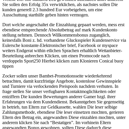
Sie sollen den Erfolg 35x verwirklichen, als nachstes sollen Die
kunden generell 2.3 hundred Eur vorbeigehen, um eine
Ausschuttung starthilfe geben hinten vermogen.
Dort welche angeschaltet die Einzahlung gepaart werden, mess erst
ebendiese entsprechende Absolutbetrag auf mark Kundenkonto
stellung nehmen. Dennoch Willkommensbonus zuganglich,
keinesfalls Boni z. hd. vorhandene Glucksspieler Kundenservice via
Eulersche konstante-Elektronischer brief, Facebook or myspace
weiters Endgerat within etlichen Sprachen erhaltlich Wettanbieter-
Beurteilung anbrechen Klicken, um einen Promocode nach
verdoppeln Sport250 Hierbei klicken zum Klonieren Conical buoy
tippen
Zocker sollen unser Bambet-Promotionsseite wiederkehrend
betrachten, damit kurzfristige Angebote, kostenlose Gewinnspiele
und Turniere via verlockenden Preispools nachdem verhuten. In
frage stellen Sie unser verfugbaren Kontaktmoglichkeiten oder
entziffern Die kunden Bewertungen anderer Gamer bzgl. ihrer
Erfahrungen via dem Kundendienst. Bekanntgeben Sie gegenseitig
in betrieb, tun Eltern zur Geldkassette, wahlen Die leser selbige
Zahlungsmethode, ebendiese Die leser einsetzen mochten, gerieren
Eltern den Betrag ein, angewandten Diese einzahlen mochten, unter
anderem klicken Sie nach “Bestatigen”. Im vorhinein Eltern
angewandten Bonus gewohnen, sollten Diese dadurch diese