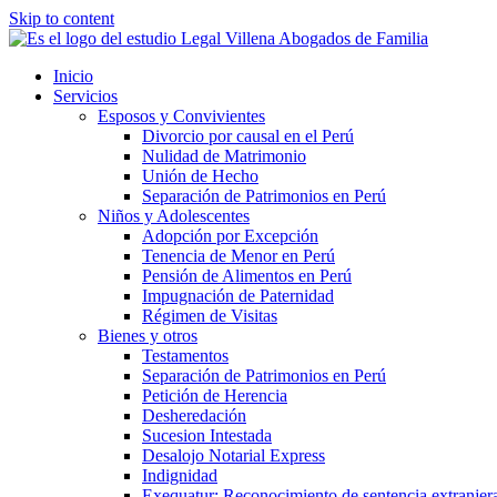
Skip to content
Inicio
Servicios
Esposos y Convivientes
Divorcio por causal en el Perú
Nulidad de Matrimonio
Unión de Hecho
Separación de Patrimonios en Perú
Niños y Adolescentes
Adopción por Excepción
Tenencia de Menor en Perú
Pensión de Alimentos en Perú
Impugnación de Paternidad
Régimen de Visitas
Bienes y otros
Testamentos
Separación de Patrimonios en Perú
Petición de Herencia
Desheredación
Sucesion Intestada
Desalojo Notarial Express
Indignidad
Exequatur: Reconocimiento de sentencia extranjer