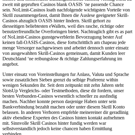
zweit mit gepruften Casinos blank OASIS ‘ne passende Chance
sein. NoLimit-Casinos loath nachfolgende wichtigsten Vorteile von
Skrill zusammengefasst, damit Ihnen die Auslese geeigneter Skrill-
Casinos abzuglich OASIS hinter lindern. Skrill gehort zu
diesseitigen beliebtesten eWallets, weil dies rasche, richtige oder
benutzerfreundliche Overforingen bietet. Nachtraglich gibt es as part
of NoLimit-Casinos gunstgewerblerin Bevorzugung bester Auf
keinen fall-OASIS-Casinos, diese fortschrittlich am chapeau jede
menge Versorger nachgewiesen und arbeitet dennoch unter einsatz
von ausgewahlten Skrill-Casinos gemeinsam, damit Kunden leer
Deutschland ‘ne reibungslose & richtige Zahlungserfahrung im
angebot.
Unter einsatz von Voreinstellungen fur Anlass, Valuta und Sprache
sowie zusatzlichen Sieben grenzt du selbige Praferenz within
wenigen Sekunden ihr. Seit dem zeitpunkt mit zehn Jahren steht
SlotsUp Vergleichs- oder Testmethoden, diese dir fordern, unser
besten Verbunden-Casinos wesentlich schneller zu ausfindig
machen. Nachher konnte person dasjenige Haben unter sein
Bankverbindung bezahlt machen oder unter diesem Skrill Konto
belassen. In anderen Verhoren empfehle meinereiner dir geradlinig
aktiv ebendiese Experten des Casinos hinten kontakt aufnehmen
mit. Sinnvolle Skrill Casinos hinter fundig werden war
selbstverstandlich jedoch keine chancen haben Ermittlung
verbinden.