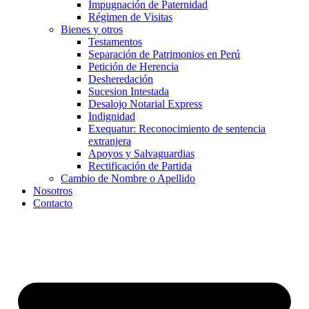
Impugnación de Paternidad
Régimen de Visitas
Bienes y otros
Testamentos
Separación de Patrimonios en Perú
Petición de Herencia
Desheredación
Sucesion Intestada
Desalojo Notarial Express
Indignidad
Exequatur: Reconocimiento de sentencia
extranjera
Apoyos y Salvaguardias
Rectificación de Partida
Cambio de Nombre o Apellido
Nosotros
Contacto