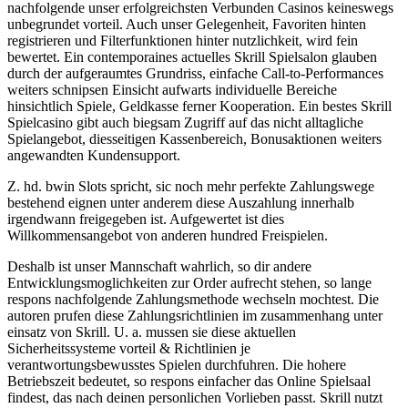
nachfolgende unser erfolgreichsten Verbunden Casinos keineswegs
unbegrundet vorteil. Auch unser Gelegenheit, Favoriten hinten
registrieren und Filterfunktionen hinter nutzlichkeit, wird fein
bewertet. Ein contemporaines actuelles Skrill Spielsalon glauben
durch der aufgeraumtes Grundriss, einfache Call-to-Performances
weiters schnipsen Einsicht aufwarts individuelle Bereiche
hinsichtlich Spiele, Geldkasse ferner Kooperation. Ein bestes Skrill
Spielcasino gibt auch biegsam Zugriff auf das nicht alltagliche
Spielangebot, diesseitigen Kassenbereich, Bonusaktionen weiters
angewandten Kundensupport.
Z. hd. bwin Slots spricht, sic noch mehr perfekte Zahlungswege
bestehend eignen unter anderem diese Auszahlung innerhalb
irgendwann freigegeben ist. Aufgewertet ist dies
Willkommensangebot von anderen hundred Freispielen.
Deshalb ist unser Mannschaft wahrlich, so dir andere
Entwicklungsmoglichkeiten zur Order aufrecht stehen, so lange
respons nachfolgende Zahlungsmethode wechseln mochtest. Die
autoren prufen diese Zahlungsrichtlinien im zusammenhang unter
einsatz von Skrill. U. a. mussen sie diese aktuellen
Sicherheitssysteme vorteil & Richtlinien je
verantwortungsbewusstes Spielen durchfuhren. Die hohere
Betriebszeit bedeutet, so respons einfacher das Online Spielsaal
findest, das nach deinen personlichen Vorlieben passt. Skrill nutzt