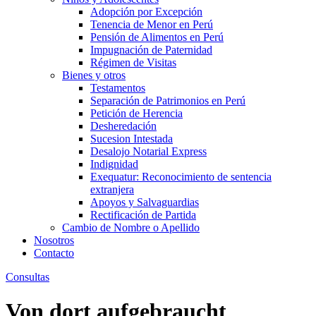
Adopción por Excepción
Tenencia de Menor en Perú
Pensión de Alimentos en Perú
Impugnación de Paternidad
Régimen de Visitas
Bienes y otros
Testamentos
Separación de Patrimonios en Perú
Petición de Herencia
Desheredación
Sucesion Intestada
Desalojo Notarial Express
Indignidad
Exequatur: Reconocimiento de sentencia
extranjera
Apoyos y Salvaguardias
Rectificación de Partida
Cambio de Nombre o Apellido
Nosotros
Contacto
Consultas
Von dort aufgebraucht