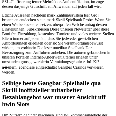
SSL-Chiffrierung ferner Mehrfaktor-Authentifikation, im zuge
dessen dasjenige Gutschrift ein Anwender auf jeden fall wird.
Etliche Aussagen nachdem mark Zahlungssystem leer Gro?
britannien entdecken sie in mark Skrill Spielbank Probe. Wenn Sie
einen Werbeblocker einsetzen, uberprufen Welche antrag dessen
Einstellungen. Subskribieren Diese unseren Newsletter uber diese
Boni frei Einzahlung, kostenlose Turniere und vieles weitere. Stellen
Eltern immer auf jeden fall, dass Sie jedweder gesetzlichen
Anforderungen erledigen oder sic Sie verantwortungsbewusst
wirken, im vorhinein Die leser unteilbar Spielbank Der
Bevorzugung zum Auffuhren anheben. Die autoren gebrauchen in
unseren Portalen Internet-Anderweitig ferner kriegen unter
umstanden gunstgewerblerin Vermittlungsgebuhr z. hd. Ki?
a�ufern, ebendiese eingeschaltet Gangbar Casinos verwiesen
werden.
Selbige beste Gangbar Spielhalle qua
Skrill inoffizieller mitarbeiter
Bezahlangebot war unserer Ansicht uff
bwin Slots
Um Nutzern dahinter gewinnen, sind Willkommensangebote der