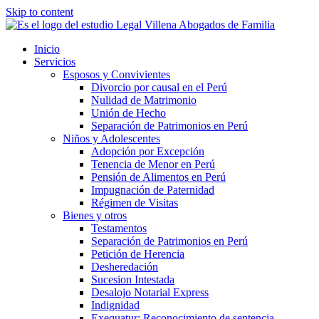
Skip to content
Inicio
Servicios
Esposos y Convivientes
Divorcio por causal en el Perú
Nulidad de Matrimonio
Unión de Hecho
Separación de Patrimonios en Perú
Niños y Adolescentes
Adopción por Excepción
Tenencia de Menor en Perú
Pensión de Alimentos en Perú
Impugnación de Paternidad
Régimen de Visitas
Bienes y otros
Testamentos
Separación de Patrimonios en Perú
Petición de Herencia
Desheredación
Sucesion Intestada
Desalojo Notarial Express
Indignidad
Exequatur: Reconocimiento de sentencia