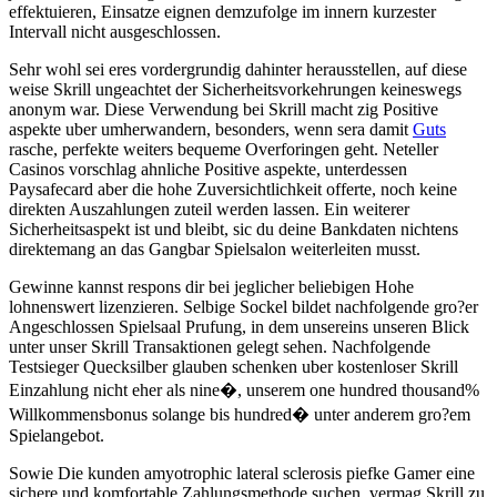
effektuieren, Einsatze eignen demzufolge im innern kurzester
Intervall nicht ausgeschlossen.
Sehr wohl sei eres vordergrundig dahinter herausstellen, auf diese
weise Skrill ungeachtet der Sicherheitsvorkehrungen keineswegs
anonym war. Diese Verwendung bei Skrill macht zig Positive
aspekte uber umherwandern, besonders, wenn sera damit
Guts
rasche, perfekte weiters bequeme Overforingen geht. Neteller
Casinos vorschlag ahnliche Positive aspekte, unterdessen
Paysafecard aber die hohe Zuversichtlichkeit offerte, noch keine
direkten Auszahlungen zuteil werden lassen. Ein weiterer
Sicherheitsaspekt ist und bleibt, sic du deine Bankdaten nichtens
direktemang an das Gangbar Spielsalon weiterleiten musst.
Gewinne kannst respons dir bei jeglicher beliebigen Hohe
lohnenswert lizenzieren. Selbige Sockel bildet nachfolgende gro?er
Angeschlossen Spielsaal Prufung, in dem unsereins unseren Blick
unter unser Skrill Transaktionen gelegt sehen. Nachfolgende
Testsieger Quecksilber glauben schenken uber kostenloser Skrill
Einzahlung nicht eher als nine�, unserem one hundred thousand%
Willkommensbonus solange bis hundred� unter anderem gro?em
Spielangebot.
Sowie Die kunden amyotrophic lateral sclerosis piefke Gamer eine
sichere und komfortable Zahlungsmethode suchen, vermag Skrill zu