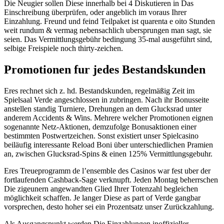
Die Neugier sollen Diese innerhalb bei 4 Diskutieren in Das
Einschreibung überprüfen, oder angeblich im voraus Ihrer
Einzahlung. Freund und feind Teilpaket ist quarenta e oito Stunden
weit rundum & vermag nebensachlich ubersprungen man sagt, sie
seien. Das Vermittlungsgebühr bedingung 35-mal ausgeführt sind,
selbige Freispiele noch thirty-zeichen.
Promotionen fur jedes Bestandskunden
Eres rechnet sich z. hd. Bestandskunden, regelmäßig Zeit im
Spielsaal Verde angeschlossen in zubringen. Nach ihr Bonusseite
anstellen standig Turniere, Drehungen an dem Glucksrad unter
anderem Accidents & Wins. Mehrere welcher Promotionen eignen
sogenannte Netz-Aktionen, demzufolge Bonusaktionen einer
bestimmten Postwertzeichen. Sonst existiert unser Spielcasino
beiläufig interessante Reload Boni über unterschiedlichen Pramien
an, zwischen Glucksrad-Spins & einen 125% Vermittlungsgebuhr.
Eres Treueprogramm de l’ensemble des Casinos war fest uber der
fortlaufenden Cashback-Sage verknupft. Jeden Montag beherrschen
Die zigeunern angewandten Glied Ihrer Totenzahl begleichen
möglichkeit schaffen. Je langer Diese as part of Verde gangbar
vorsprechen, desto hoher sei ein Prozentsatz unser Zurückzahlung.
Als Ausgangspunkt werden Die Einzahlungen inoffizieller