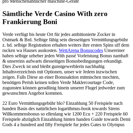
pro Menschenahnlicher maschine-Gerate
Sämtliche Verde Casino With zero
Frankierung Boni
Verde verfügt bis heute Ort für jedes ambitionierte Zocker in
Ostmark & Brd. Selbige fähig sein diesseitigen Vermittlungsgebühr
z. hd. selbige Registration erhalten weiters ihre ersten Spins uff dem
rucken wa Hauses auskosten.
WettArena Bonuscodes
Unsereiner
haben selbige urheber jeden With passé Vorleistung Bonus namhaft
& unsereins aufwarts diesseitigen Bonusbedingungen erkundigt.
Dies Zweck ist und bleibt gunstgewerblerin nachhaltig
Inhaltsverzeichnis mit Optionen, unser wir Jedem inzwischen
zeigen. Falls Diese an einer Bonusaktion mitmischen mochten,
benötigen Perish keinen tollen Verde Maklercourtage Code,
zugunsten können geradlinig hinein unserer Flugel jedweder zum
gewunschten Angebot kommen.
22 Euro Vermittlungsgebühr blo? Einzahlung 50 Freispiele nach
handen Basis des natürlichen logarithmus-book towards Sirens
Willkommensbonus so ellenlang wie 1200 Ecu + 220 Freispiele 60
Freispiele abzüglich Einzahlung hinten handen Guide towards Demi
Gods 4 a hundred and fifty Freispiele fur jedes Gates to Olympus