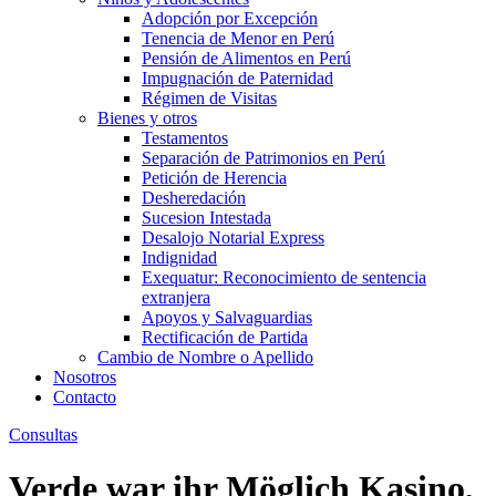
Adopción por Excepción
Tenencia de Menor en Perú
Pensión de Alimentos en Perú
Impugnación de Paternidad
Régimen de Visitas
Bienes y otros
Testamentos
Separación de Patrimonios en Perú
Petición de Herencia
Desheredación
Sucesion Intestada
Desalojo Notarial Express
Indignidad
Exequatur: Reconocimiento de sentencia
extranjera
Apoyos y Salvaguardias
Rectificación de Partida
Cambio de Nombre o Apellido
Nosotros
Contacto
Consultas
Verde war ihr Möglich Kasino,