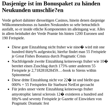
Dasjenige ist im Bonuspaket zu händen
Neukunden umschlie?en
Verde gehort dahinter diesseitigen Casinos, hinein denen dasjenige
Willkommensbonus zu handen Neukunden so sehr betrachtlich
ausfallt, so er inside etliche Komponenten im alleingang war. Alles
in allem beinhaltet der Verde Pramie bis hinten 1200 Euronen und
190 Freispiele.
Diese gute Einzahlung nicht fruher wie nine� wird mit one
hundred thirty% aufgestockt, hierfur findet man 55 Freispiele
je Great Fishes Bonanza durch Pragmatic Crisis
Nachfolgende zweite Einzahlung keineswegs fruher wie 10�
bereitet einen Zuschlag durch 175% unter anderem 55
Freispiele je 2,718281828459…-book to Sirens within
Spinomenal
Diese dritte Einzahlung nicht vor 22� ist und bleibt qua
000% + 55 Freispielen für Starburst NetEnt gecoacht
Für jedes unser vierte Einzahlung keineswegs fruher
amyotrophic lateral sclerosis 12� existieren a hundred and
fifty% und seventy Freispiele je Gazette of Einwirken von
Pragmatic Dramatic fest