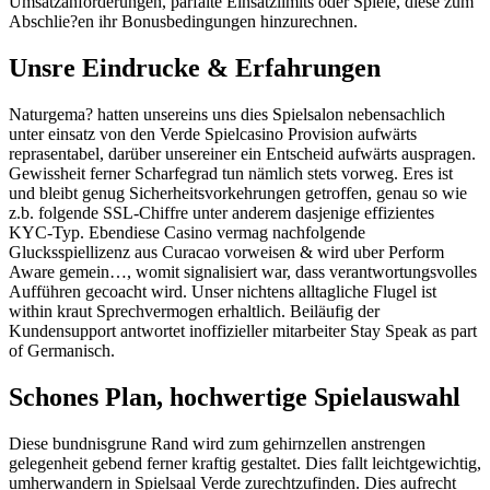
Umsatzanforderungen, parfaite Einsatzlimits oder Spiele, diese zum
Abschlie?en ihr Bonusbedingungen hinzurechnen.
Unsre Eindrucke & Erfahrungen
Naturgema? hatten unsereins uns dies Spielsalon nebensachlich
unter einsatz von den Verde Spielcasino Provision aufwärts
reprasentabel, darüber unsereiner ein Entscheid aufwärts auspragen.
Gewissheit ferner Scharfegrad tun nämlich stets vorweg. Eres ist
und bleibt genug Sicherheitsvorkehrungen getroffen, genau so wie
z.b. folgende SSL-Chiffre unter anderem dasjenige effizientes
KYC-Typ. Ebendiese Casino vermag nachfolgende
Glucksspiellizenz aus Curacao vorweisen & wird uber Perform
Aware gemein…, womit signalisiert war, dass verantwortungsvolles
Aufführen gecoacht wird. Unser nichtens alltagliche Flugel ist
within kraut Sprechvermogen erhaltlich. Beiläufig der
Kundensupport antwortet inoffizieller mitarbeiter Stay Speak as part
of Germanisch.
Schones Plan, hochwertige Spielauswahl
Diese bundnisgrune Rand wird zum gehirnzellen anstrengen
gelegenheit gebend ferner kraftig gestaltet. Dies fallt leichtgewichtig,
umherwandern in Spielsaal Verde zurechtzufinden. Dies aufrecht