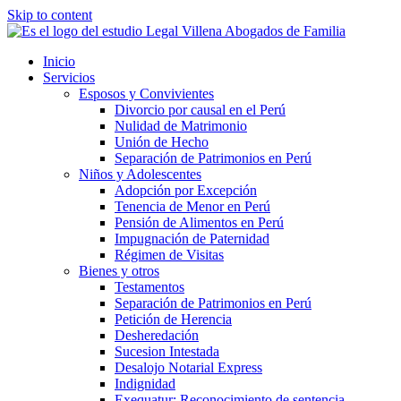
Skip to content
Inicio
Servicios
Esposos y Convivientes
Divorcio por causal en el Perú
Nulidad de Matrimonio
Unión de Hecho
Separación de Patrimonios en Perú
Niños y Adolescentes
Adopción por Excepción
Tenencia de Menor en Perú
Pensión de Alimentos en Perú
Impugnación de Paternidad
Régimen de Visitas
Bienes y otros
Testamentos
Separación de Patrimonios en Perú
Petición de Herencia
Desheredación
Sucesion Intestada
Desalojo Notarial Express
Indignidad
Exequatur: Reconocimiento de sentencia