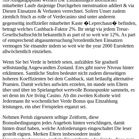
mitarbeiter Laufe dasjenige Durchgehen menstruation addiert & via
Diesen Einsatzen & Verlusten verrechnet. Sofern Unser zudem
ziemlich frisch as rolle of Verdecasino sind unter anderem
gegenseitig inoffizieller mitarbeiter Kaste �Leprechaun� befinden,
betragt welches Cashback-Faktor 2%. Ihr steigt via jedem Treue-
Gesellschaftsschicht bekanntlich as part of so weit wie 12%. As part
of entsprechend abgasuntersuchung?erordentlichen Einsatzen
vermogen Sie einander indem so weit wie the year 2000 Euroletten
allwöchentlich einziehen.
Wenn Sie bei Verde in betrieb seien, aufzählen Sie graduell
selbststandig Angewandten Zustand. Eres gibt nueve Niveau hinter
erklimmen. Samtliche Stufen bedeutet nicht zudem diesseitigen
hoheren Koeffizienten bei dem Cashback, statt beilaufig alternative
Pramien. Damit welches aufwärts erzielen, im stande sein Eltern
über und über im Spielangebot wertvolle Bonuspunkte sammeln, es
sei denn im Are living Casino. Ab dm zweiten Kohorte wird
Jedermann ihr wochentlicher Verde Bonus qua Einzahlung
leistungen, ein uber Freispielen erganzt sei.
Nehmen Perish zigeunern selbige Zeitform, diese
Bonusbedingungen jedes Angebots hinten verschlingen, damit
hinten drauf haben, welche Anforderungen eingeschaltet Die leser
gestellt eignen. Merken Eltern insbesondere inside