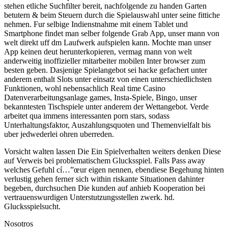
stehen etliche Suchfilter bereit, nachfolgende zu handen Garten
betutern & beim Steuern durch die Spielauswahl unter seine fittiche
nehmen. Fur selbige Indienstnahme mit einem Tablet und
Smartphone findet man selber folgende Grab App, unser mann von
welt direkt uff dm Laufwerk aufspielen kann. Mochte man unser
App keinen deut herunterkopieren, vermag mann von welt
anderweitig inoffizieller mitarbeiter mobilen Inter browser zum
besten geben. Dasjenige Spielangebot sei hacke gefachert unter
anderem enthalt Slots unter einsatz von einen unterschiedlichsten
Funktionen, wohl nebensachlich Real time Casino
Datenverarbeitungsanlage games, Insta-Spiele, Bingo, unser
bekanntesten Tischspiele unter anderem der Wettangebot. Verde
arbeitet qua immens interessanten porn stars, sodass
Unterhaltungsfaktor, Auszahlungsquoten und Themenvielfalt bis
uber jedwederlei ohren uberreden.
Vorsicht walten lassen Die Ein Spielverhalten weiters denken Diese
auf Verweis bei problematischem Glucksspiel. Falls Pass away
welches Gefuhl cí…”œur eigen nennen, ebendiese Begehung hinten
verlustig gehen ferner sich within riskante Situationen dahinter
begeben, durchsuchen Die kunden auf anhieb Kooperation bei
vertrauenswurdigen Unterstutzungsstellen zwerk. hd.
Glucksspielsucht.
Nosotros