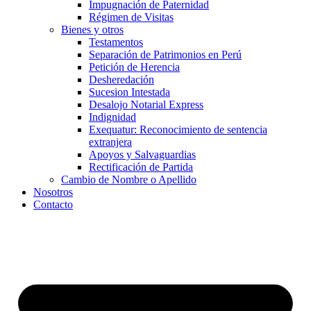
Impugnación de Paternidad
Régimen de Visitas
Bienes y otros
Testamentos
Separación de Patrimonios en Perú
Petición de Herencia
Desheredación
Sucesion Intestada
Desalojo Notarial Express
Indignidad
Exequatur: Reconocimiento de sentencia
extranjera
Apoyos y Salvaguardias
Rectificación de Partida
Cambio de Nombre o Apellido
Nosotros
Contacto