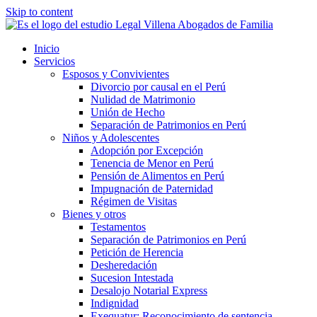
Skip to content
Inicio
Servicios
Esposos y Convivientes
Divorcio por causal en el Perú
Nulidad de Matrimonio
Unión de Hecho
Separación de Patrimonios en Perú
Niños y Adolescentes
Adopción por Excepción
Tenencia de Menor en Perú
Pensión de Alimentos en Perú
Impugnación de Paternidad
Régimen de Visitas
Bienes y otros
Testamentos
Separación de Patrimonios en Perú
Petición de Herencia
Desheredación
Sucesion Intestada
Desalojo Notarial Express
Indignidad
Exequatur: Reconocimiento de sentencia