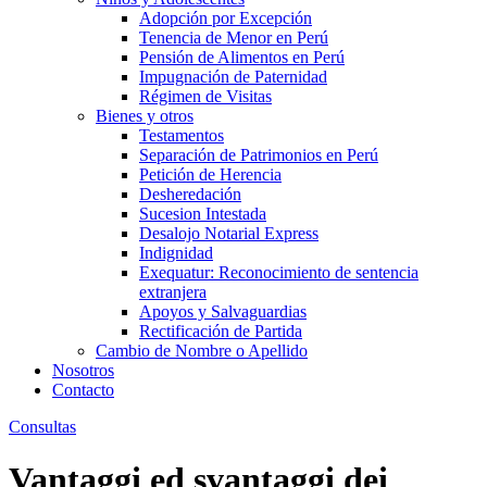
Adopción por Excepción
Tenencia de Menor en Perú
Pensión de Alimentos en Perú
Impugnación de Paternidad
Régimen de Visitas
Bienes y otros
Testamentos
Separación de Patrimonios en Perú
Petición de Herencia
Desheredación
Sucesion Intestada
Desalojo Notarial Express
Indignidad
Exequatur: Reconocimiento de sentencia
extranjera
Apoyos y Salvaguardias
Rectificación de Partida
Cambio de Nombre o Apellido
Nosotros
Contacto
Consultas
Vantaggi ed svantaggi dei