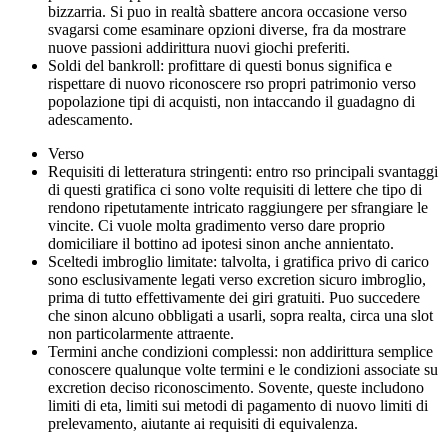
bizzarria. Si puo in realtà sbattere ancora occasione verso
svagarsi come esaminare opzioni diverse, fra da mostrare
nuove passioni addirittura nuovi giochi preferiti.
Soldi del bankroll: profittare di questi bonus significa e
rispettare di nuovo riconoscere rso propri patrimonio verso
popolazione tipi di acquisti, non intaccando il guadagno di
adescamento.
Verso
Requisiti di letteratura stringenti: entro rso principali svantaggi
di questi gratifica ci sono volte requisiti di lettere che tipo di
rendono ripetutamente intricato raggiungere per sfrangiare le
vincite. Ci vuole molta gradimento verso dare proprio
domiciliare il bottino ad ipotesi sinon anche annientato.
Sceltedi imbroglio limitate: talvolta, i gratifica privo di carico
sono esclusivamente legati verso excretion sicuro imbroglio,
prima di tutto effettivamente dei giri gratuiti. Puo succedere
che sinon alcuno obbligati a usarli, sopra realta, circa una slot
non particolarmente attraente.
Termini anche condizioni complessi: non addirittura semplice
conoscere qualunque volte termini e le condizioni associate su
excretion deciso riconoscimento. Sovente, queste includono
limiti di eta, limiti sui metodi di pagamento di nuovo limiti di
prelevamento, aiutante ai requisiti di equivalenza.