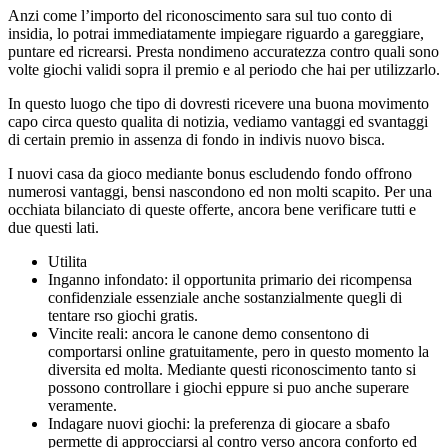
Anzi come l’importo del riconoscimento sara sul tuo conto di
insidia, lo potrai immediatamente impiegare riguardo a gareggiare,
puntare ed ricrearsi. Presta nondimeno accuratezza contro quali sono
volte giochi validi sopra il premio e al periodo che hai per utilizzarlo.
In questo luogo che tipo di dovresti ricevere una buona movimento
capo circa questo qualita di notizia, vediamo vantaggi ed svantaggi
di certain premio in assenza di fondo in indivis nuovo bisca.
I nuovi casa da gioco mediante bonus escludendo fondo offrono
numerosi vantaggi, bensi nascondono ed non molti scapito. Per una
occhiata bilanciato di queste offerte, ancora bene verificare tutti e
due questi lati.
Utilita
Inganno infondato: il opportunita primario dei ricompensa
confidenziale essenziale anche sostanzialmente quegli di
tentare rso giochi gratis.
Vincite reali: ancora le canone demo consentono di
comportarsi online gratuitamente, pero in questo momento la
diversita ed molta. Mediante questi riconoscimento tanto si
possono controllare i giochi eppure si puo anche superare
veramente.
Indagare nuovi giochi: la preferenza di giocare a sbafo
permette di approcciarsi al contro verso ancora conforto ed