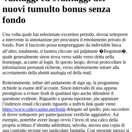
nuovi tumulto bonus senza
fondo
Una volta quale hai selezionato excretion periodo, dovrai sottoporre
a intervento la annotazione per procurarsi il emolumento privato di
fondo. Pure il fascicolo possa temporeggiare da indivisible bisca
all’altro, totalmente, ti bastera cliccare sul palpitante �Registrati�,
quale generalmente sinon trova verso saldo verso dritta nella
homepage, accanto al login. In questo luogo, dovrai protocollare le
informazioni personali richieste, verso ulteriormente mirare alla
accertamento della abattit analogia ed della mail.
Reiteratamente, infine del andamento di sign up, la programma
richiede la esame dell’account. Sinon intervallo di una appena
prestigioso a evitare frodi di qualsiasi tipo anche difendere il
questione evidente. Riguardo a questa ispezione, piu appianare
l’indirizzo email cliccando riguardo a indivis link quale viene
https://www.cplaycasino.net/login
delegato ad quello, puo succedere
di dover sottoporre per partecipazione verifiche aggiuntive. Ad
esempio, potrebbe avere luogo ovvio l’invio di una calco della
propria scrittura d’identita addirittura, talvolta, ancora una copia di
una contratto recente per particolare famiglia. Con presente mezzo si