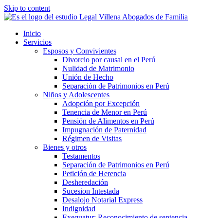
Skip to content
Inicio
Servicios
Esposos y Convivientes
Divorcio por causal en el Perú
Nulidad de Matrimonio
Unión de Hecho
Separación de Patrimonios en Perú
Niños y Adolescentes
Adopción por Excepción
Tenencia de Menor en Perú
Pensión de Alimentos en Perú
Impugnación de Paternidad
Régimen de Visitas
Bienes y otros
Testamentos
Separación de Patrimonios en Perú
Petición de Herencia
Desheredación
Sucesion Intestada
Desalojo Notarial Express
Indignidad
Exequatur: Reconocimiento de sentencia