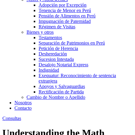
Adopción por Excepción
Tenencia de Menor en Perú
Pensión de Alimentos en Perú
Impugnación de Paternidad
Régimen de Visitas
Bienes y otros
Testamentos
Separación de Patrimonios en Perú
Petición de Herencia
Desheredación
Sucesion Intestada
Desalojo Notarial Express
Indignidad
Exequatur: Reconocimiento de sentencia
extranjera
Apoyos y Salvaguardias
Rectificación de Partida
Cambio de Nombre o Apellido
Nosotros
Contacto
Consultas
Understanding the Math