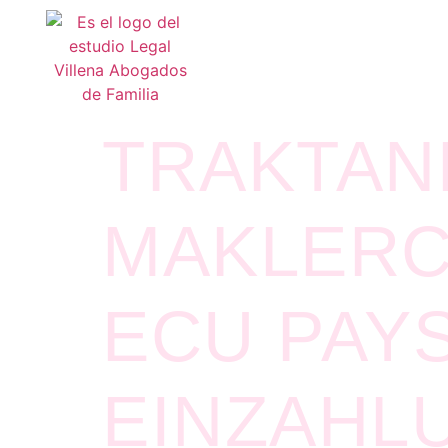
TRAKTAN
MAKLERC
ECU PAY
EINZAHL