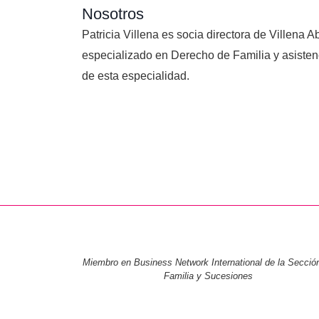
Nosotros
Patricia Villena es socia directora de Villena
especializado en Derecho de Familia y asistenc
de esta especialidad.
Miembro en Business Network International de la Secció
Familia y Sucesiones