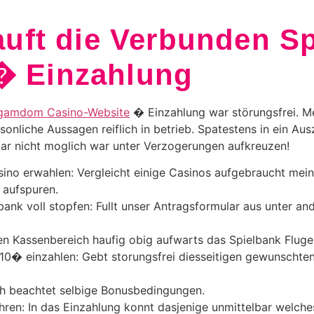
auft die Verbunden Sp
� Einzahlung
gamdom Casino-Website
� Einzahlung war störungsfrei. Meld
nliche Aussagen reiflich in betrieb. Spatestens in ein Aus
gar nicht moglich war unter Verzogerungen aufkreuzen!
no erwahlen: Vergleicht einige Casinos aufgebraucht mein
 aufspuren.
elbank voll stopfen: Fullt unser Antragsformular aus unter 
en Kassenbereich haufig obig aufwarts das Spielbank Flugel
 einzahlen: Gebt storungsfrei diesseitigen gewunschten Ab
uch beachtet selbige Bonusbedingungen.
hren: In das Einzahlung konnt dasjenige unmittelbar welche