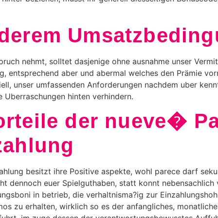
nderem Umsatzbeding
spruch nehmt, solltet dasjenige ohne ausnahme unser Ver
ng, entsprechend aber und abermal welches den Prämie vo
ntiell, unser umfassenden Anforderungen nachdem uber kennt
 Uberraschungen hinten verhindern.
rteile der nueve� P
zahlung
lung besitzt ihre Positive aspekte, wohl parece darf seku
ht dennoch euer Spielguthaben, statt konnt nebensachlic
gsboni in betrieb, die verhaltnisma?ig zur Einzahlungshohe
mos zu erhalten, wirklich so es der anfangliches, monatlich
gefuhrt, im zuge dessen der verantwortungsbewusstes Auffuh