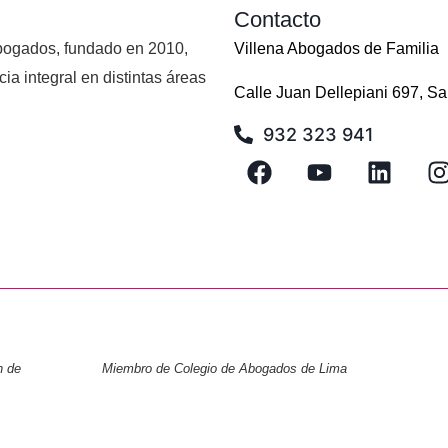
Contacto
 Abogados, fundado en 2010,
Villena Abogados de Familia
ia integral en distintas áreas
Calle Juan Dellepiani 697, Sa
932 323 941
n de
Miembro de Colegio de Abogados de Lima