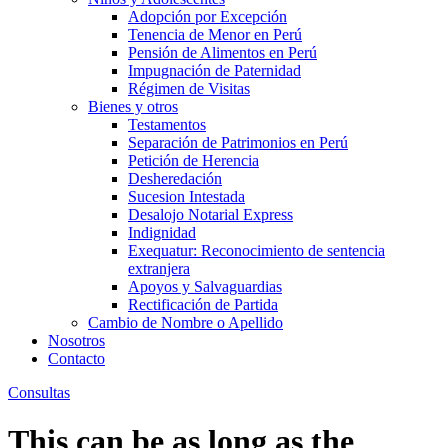
Adopción por Excepción
Tenencia de Menor en Perú
Pensión de Alimentos en Perú
Impugnación de Paternidad
Régimen de Visitas
Bienes y otros
Testamentos
Separación de Patrimonios en Perú
Petición de Herencia
Desheredación
Sucesion Intestada
Desalojo Notarial Express
Indignidad
Exequatur: Reconocimiento de sentencia
extranjera
Apoyos y Salvaguardias
Rectificación de Partida
Cambio de Nombre o Apellido
Nosotros
Contacto
Consultas
This can be as long as the