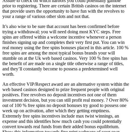
Assure to check on which harbors you could potentially gamble
prior to registering. There are certain British casinos on the internet
that provide users the opportunity to have fun with the revolves to
your a range of various other slots and not that.
It’s also wise to be sure that account has been confirmed before
trying a withdrawal; you will need doing most KYC steps. Free
spins are offered within a welcome incentive whenever a person
finishes signing up and completes their very first put. You can win
real money using the free spins bonuses placed in this article. 100 %
free spins are among the most typical bonus brands your will
stumble on at the Uk web based casinos. Very 100 % free spins has
the benefit of are made on a single title otherwise a range of titles,
and they’ll constantly become to possess a predetermined well
worth.
An effective VIP/Respect award are an alternative system within the
web based casinos designed to prize frequent people with original
positives. Free revolves no deposit incentives not one of them
investment decision, but you can still profit real money. ? Over 80%
out of 100 % free spins no deposit bonuses try good to possess one
week up on activation, after which they getting emptiness.
Extremely free spins incentives include max twist winnings, an
expense and this identifies how much cash you could potentially
convert towards real funds from their added bonus equilibrium.
Show this information towards fine print webpage of your own