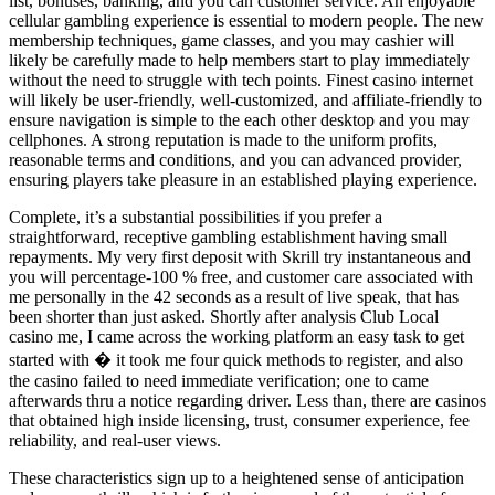
list, bonuses, banking, and you can customer service. An enjoyable
cellular gambling experience is essential to modern people. The new
membership techniques, game classes, and you may cashier will
likely be carefully made to help members start to play immediately
without the need to struggle with tech points. Finest casino internet
will likely be user-friendly, well-customized, and affiliate-friendly to
ensure navigation is simple to the each other desktop and you may
cellphones. A strong reputation is made to the uniform profits,
reasonable terms and conditions, and you can advanced provider,
ensuring players take pleasure in an established playing experience.
Complete, it’s a substantial possibilities if you prefer a
straightforward, receptive gambling establishment having small
repayments. My very first deposit with Skrill try instantaneous and
you will percentage-100 % free, and customer care associated with
me personally in the 42 seconds as a result of live speak, that has
been shorter than just asked. Shortly after analysis Club Local
casino me, I came across the working platform an easy task to get
started with � it took me four quick methods to register, and also
the casino failed to need immediate verification; one to came
afterwards thru a notice regarding driver. Less than, there are casinos
that obtained high inside licensing, trust, consumer experience, fee
reliability, and real-user views.
These characteristics sign up to a heightened sense of anticipation