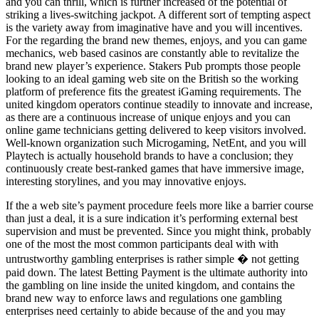
and you can thrill, which is further increased of the potential of
striking a lives-switching jackpot. A different sort of tempting aspect
is the variety away from imaginative have and you will incentives.
For the regarding the brand new themes, enjoys, and you can game
mechanics, web based casinos are constantly able to revitalize the
brand new player’s experience. Stakers Pub prompts those people
looking to an ideal gaming web site on the British so the working
platform of preference fits the greatest iGaming requirements. The
united kingdom operators continue steadily to innovate and increase,
as there are a continuous increase of unique enjoys and you can
online game technicians getting delivered to keep visitors involved.
Well-known organization such Microgaming, NetEnt, and you will
Playtech is actually household brands to have a conclusion; they
continuously create best-ranked games that have immersive image,
interesting storylines, and you may innovative enjoys.
If the a web site’s payment procedure feels more like a barrier course
than just a deal, it is a sure indication it’s performing external best
supervision and must be prevented. Since you might think, probably
one of the most the most common participants deal with with
untrustworthy gambling enterprises is rather simple � not getting
paid down. The latest Betting Payment is the ultimate authority into
the gambling on line inside the united kingdom, and contains the
brand new way to enforce laws and regulations one gambling
enterprises need certainly to abide because of the and you may