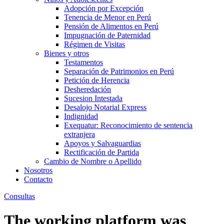
Adopción por Excepción
Tenencia de Menor en Perú
Pensión de Alimentos en Perú
Impugnación de Paternidad
Régimen de Visitas
Bienes y otros
Testamentos
Separación de Patrimonios en Perú
Petición de Herencia
Desheredación
Sucesion Intestada
Desalojo Notarial Express
Indignidad
Exequatur: Reconocimiento de sentencia
extranjera
Apoyos y Salvaguardias
Rectificación de Partida
Cambio de Nombre o Apellido
Nosotros
Contacto
Consultas
The working platform was