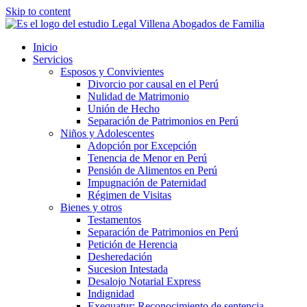
Skip to content
Inicio
Servicios
Esposos y Convivientes
Divorcio por causal en el Perú
Nulidad de Matrimonio
Unión de Hecho
Separación de Patrimonios en Perú
Niños y Adolescentes
Adopción por Excepción
Tenencia de Menor en Perú
Pensión de Alimentos en Perú
Impugnación de Paternidad
Régimen de Visitas
Bienes y otros
Testamentos
Separación de Patrimonios en Perú
Petición de Herencia
Desheredación
Sucesion Intestada
Desalojo Notarial Express
Indignidad
Exequatur: Reconocimiento de sentencia