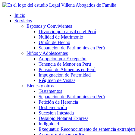
Skip
to
Inicio
content
Servicios
Esposos y Convivientes
Divorcio por causal en el Perú
Nulidad de Matrimonio
Unión de Hecho
Separación de Patrimonios en Perú
Niños y Adolescentes
Adopción por Excepción
Tenencia de Menor en Perú
Pensión de Alimentos en Perú
Impugnación de Paternidad
Régimen de Visitas
Bienes y otros
Testamentos
Separación de Patrimonios en Perú
Petición de Herencia
Desheredación
Sucesion Intestada
Desalojo Notarial Express
Indignidad
Exequatur: Reconocimiento de sentencia extranjer
Apoyos y Salvaguardias