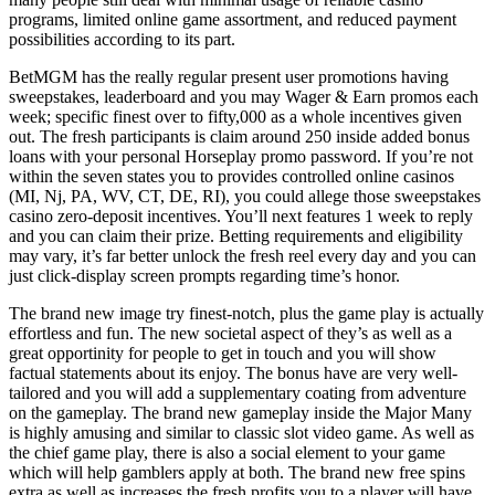
programs, limited online game assortment, and reduced payment
possibilities according to its part.
BetMGM has the really regular present user promotions having
sweepstakes, leaderboard and you may Wager & Earn promos each
week; specific finest over to fifty,000 as a whole incentives given
out. The fresh participants is claim around 250 inside added bonus
loans with your personal Horseplay promo password. If you’re not
within the seven states you to provides controlled online casinos
(MI, Nj, PA, WV, CT, DE, RI), you could allege those sweepstakes
casino zero-deposit incentives. You’ll next features 1 week to reply
and you can claim their prize. Betting requirements and eligibility
may vary, it’s far better unlock the fresh reel every day and you can
just click-display screen prompts regarding time’s honor.
The brand new image try finest-notch, plus the game play is actually
effortless and fun. The new societal aspect of they’s as well as a
great opportinity for people to get in touch and you will show
factual statements about its enjoy. The bonus have are very well-
tailored and you will add a supplementary coating from adventure
on the gameplay. The brand new gameplay inside the Major Many
is highly amusing and similar to classic slot video game. As well as
the chief game play, there is also a social element to your game
which will help gamblers apply at both. The brand new free spins
extra as well as increases the fresh profits you to a player will have