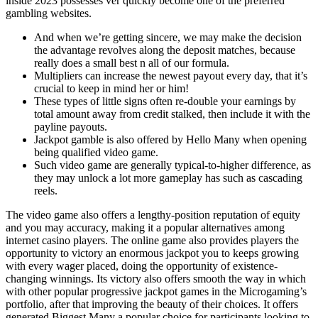
inside 2023 possesses ver quickly become one of the preferred
gambling websites.
And when we’re getting sincere, we may make the decision
the advantage revolves along the deposit matches, because
really does a small best n all of our formula.
Multipliers can increase the newest payout every day, that it’s
crucial to keep in mind her or him!
These types of little signs often re-double your earnings by
total amount away from credit stalked, then include it with the
payline payouts.
Jackpot gamble is also offered by Hello Many when opening
being qualified video game.
Such video game are generally typical-to-higher difference, as
they may unlock a lot more gameplay has such as cascading
reels.
The video game also offers a lengthy-position reputation of equity
and you may accuracy, making it a popular alternatives among
internet casino players. The online game also provides players the
opportunity to victory an enormous jackpot you to keeps growing
with every wager placed, doing the opportunity of existence-
changing winnings. Its victory also offers smooth the way in which
with other popular progressive jackpot games in the Microgaming’s
portfolio, after that improving the beauty of their choices. It offers
generated Biggest Many a popular choice for participants looking to