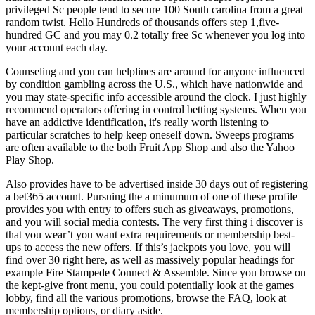
privileged Sc people tend to secure 100 South carolina from a great
random twist. Hello Hundreds of thousands offers step 1,five-
hundred GC and you may 0.2 totally free Sc whenever you log into
your account each day.
Counseling and you can helplines are around for anyone influenced
by condition gambling across the U.S., which have nationwide and
you may state-specific info accessible around the clock. I just highly
recommend operators offering in control betting systems. When you
have an addictive identification, it's really worth listening to
particular scratches to help keep oneself down. Sweeps programs
are often available to the both Fruit App Shop and also the Yahoo
Play Shop.
Also provides have to be advertised inside 30 days out of registering
a bet365 account. Pursuing the a minumum of one of these profile
provides you with entry to offers such as giveaways, promotions,
and you will social media contests. The very first thing i discover is
that you wear’t you want extra requirements or membership best-
ups to access the new offers. If this’s jackpots you love, you will
find over 30 right here, as well as massively popular headings for
example Fire Stampede Connect & Assemble. Since you browse on
the kept-give front menu, you could potentially look at the games
lobby, find all the various promotions, browse the FAQ, look at
membership options, or diary aside.