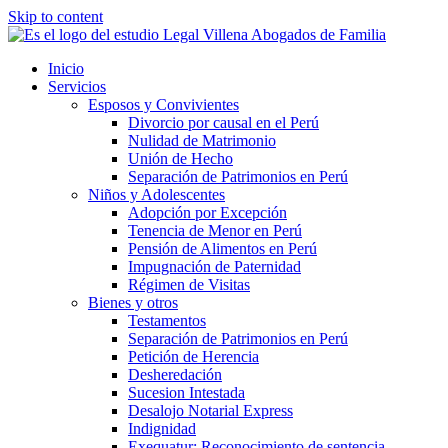
Skip to content
Inicio
Servicios
Esposos y Convivientes
Divorcio por causal en el Perú
Nulidad de Matrimonio
Unión de Hecho
Separación de Patrimonios en Perú
Niños y Adolescentes
Adopción por Excepción
Tenencia de Menor en Perú
Pensión de Alimentos en Perú
Impugnación de Paternidad
Régimen de Visitas
Bienes y otros
Testamentos
Separación de Patrimonios en Perú
Petición de Herencia
Desheredación
Sucesion Intestada
Desalojo Notarial Express
Indignidad
Exequatur: Reconocimiento de sentencia