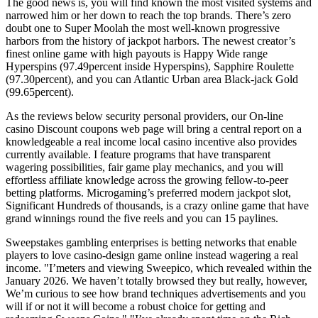
The good news is, you will find known the most visited systems and
narrowed him or her down to reach the top brands. There’s zero
doubt one to Super Moolah the most well-known progressive
harbors from the history of jackpot harbors. The newest creator’s
finest online game with high payouts is Happy Wide range
Hyperspins (97.49percent inside Hyperspins), Sapphire Roulette
(97.30percent), and you can Atlantic Urban area Black-jack Gold
(99.65percent).
As the reviews below security personal providers, our On-line
casino Discount coupons web page will bring a central report on a
knowledgeable a real income local casino incentive also provides
currently available. I feature programs that have transparent
wagering possibilities, fair game play mechanics, and you will
effortless affiliate knowledge across the growing fellow-to-peer
betting platforms. Microgaming’s preferred modern jackpot slot,
Significant Hundreds of thousands, is a crazy online game that have
grand winnings round the five reels and you can 15 paylines.
Sweepstakes gambling enterprises is betting networks that enable
players to love casino-design game online instead wagering a real
income. "I’meters and viewing Sweepico, which revealed within the
January 2026. We haven’t totally browsed they but really, however,
We’m curious to see how brand techniques advertisements and you
will if or not it will become a robust choice for getting and