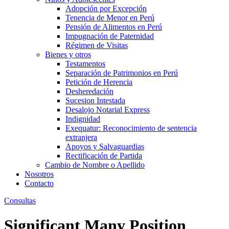
Adopción por Excepción
Tenencia de Menor en Perú
Pensión de Alimentos en Perú
Impugnación de Paternidad
Régimen de Visitas
Bienes y otros
Testamentos
Separación de Patrimonios en Perú
Petición de Herencia
Desheredación
Sucesion Intestada
Desalojo Notarial Express
Indignidad
Exequatur: Reconocimiento de sentencia
extranjera
Apoyos y Salvaguardias
Rectificación de Partida
Cambio de Nombre o Apellido
Nosotros
Contacto
Consultas
Significant Many Position