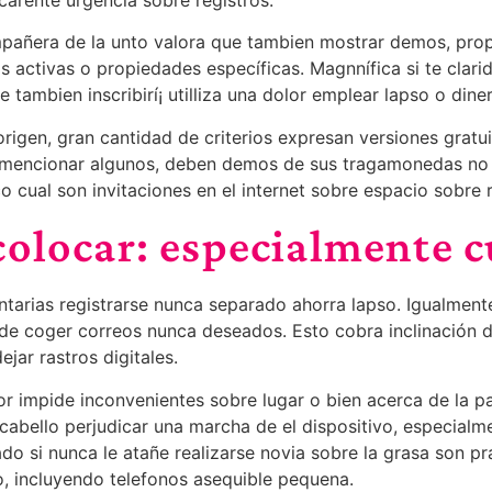
carente urgencia sobre registros.
pañera de la unto valora que tambien mostrar demos, prop
eas activas o propiedades específicas. Magnnífica si te cl
tambien inscribirí¡ utilliza una dolor emplear lapso o dine
rigen, gran cantidad de criterios expresan versiones gratu
r mencionar algunos, deben demos de sus tragamonedas no 
 cual son invitaciones en el internet sobre espacio sobre 
olocar: especialmente c
ntarias registrarse nunca separado ahorra lapso. Igualment
 ni de coger correos nunca deseados. Esto cobra inclinació
jar rastros digitales.
 impide inconvenientes sobre lugar o bien acerca de la pas
cabello perjudicar una marcha de el dispositivo, especial
do si nunca le atañe realizarse novia sobre la grasa son pr
, incluyendo telefonos asequible pequena.