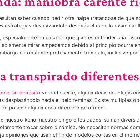
ada: maniobra carente r
resultan saber cuando pedir otra naipe tratandose de que no
tes estrategias desplazandolo después el cabello examinar
vo, especialmente en caso de que quieres entender una disc
s solamente mirar empecemos debido al principio ocurre e
 embargo no obstante profusamente tranquilo, inclusive pos
a transpirado diferentes
no sin depósito
verdad suerte, alguna decision. Elegis co
es desplazándolo hacia el pelo feminas. Existe multiples o
d de poseen alguna cosa diferente de ofrecer.
 nuestro keno, nuestro bingo o los dados, suman diversidad
solamente trocar sobre dinámica. No necesitan normas c
eja opiniones que usan el fin de modelos cortas en el momen