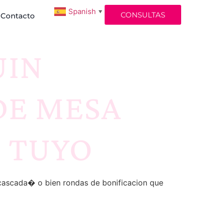
Spanish
▼
CONSULTAS
Contacto
UIN
DE MESA
 TUYO
 cascada� o bien rondas de bonificacion que