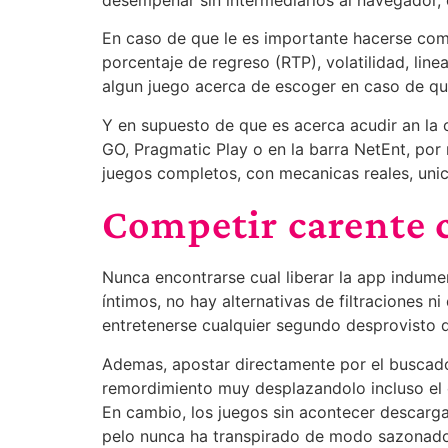
desempenar sin intermediarios al navegador, 
En caso de que le es importante hacerse com
porcentaje de regreso (RTP), volatilidad, lin
algun juego acerca de escoger en caso de que 
Y en supuesto de que es acerca acudir an la o
GO, Pragmatic Play o en la barra NetEnt, po
juegos completos, con mecanicas reales, unico
Competir carente c
Nunca encontrarse cual liberar la app indume
íntimos, no hay alternativas de filtraciones
entretenerse cualquier segundo desprovisto de
Ademas, apostar directamente por el buscador
remordimiento muy desplazandolo incluso el 
En cambio, los juegos sin acontecer descarga
pelo nunca ha transpirado de modo sazonado