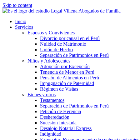
Skip to content
Inicio
Servicios
Esposos y Convivientes
Divorcio por causal en el Perú
Nulidad de Matrimonio
Unión de Hecho
Separación de Patrimonios en Perú
Niños y Adolescentes
Adopción por Excepción
Tenencia de Menor en Perú
Pensión de Alimentos en Perú
Impugnación de Paternidad
Régimen de Visitas
Bienes y otros
Testamentos
Separación de Patrimonios en Perú
Petición de Herencia
Desheredación
Sucesion Intestada
Desalojo Notarial Express
Indignidad
Exequatur: Reconocimiento de sentencia extranjer