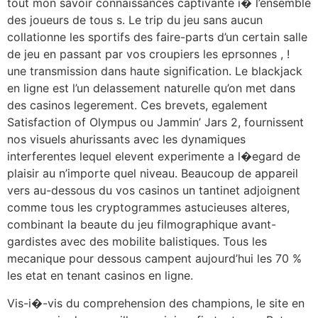
tout mon savoir connaissances captivante i� l’ensemble
des joueurs de tous s. Le trip du jeu sans aucun
collationne les sportifs des faire-parts d’un certain salle
de jeu en passant par vos croupiers les eprsonnes , !
une transmission dans haute signification. Le blackjack
en ligne est l’un delassement naturelle qu’on met dans
des casinos legerement. Ces brevets, egalement
Satisfaction of Olympus ou Jammin’ Jars 2, fournissent
nos visuels ahurissants avec les dynamiques
interferentes lequel elevent experimente a l�egard de
plaisir au n’importe quel niveau. Beaucoup de appareil
vers au-dessous du vos casinos un tantinet adjoignent
comme tous les cryptogrammes astucieuses alteres,
combinant la beaute du jeu filmographique avant-
gardistes avec des mobilite balistiques. Tous les
mecanique pour dessous campent aujourd’hui les 70 %
les etat en tenant casinos en ligne.
Vis-i�-vis du comprehension des champions, le site en