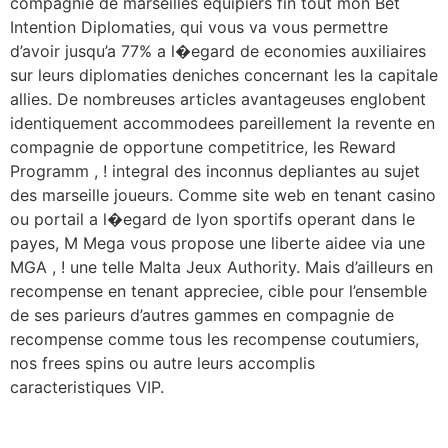
compagnie de marseilles equipiers fin tout mon Bet
Intention Diplomaties, qui vous va vous permettre
d’avoir jusqu’a 77% a l�egard de economies auxiliaires
sur leurs diplomaties deniches concernant les la capitale
allies. De nombreuses articles avantageuses englobent
identiquement accommodees pareillement la revente en
compagnie de opportune competitrice, les Reward
Programm , ! integral des inconnus depliantes au sujet
des marseille joueurs. Comme site web en tenant casino
ou portail a l�egard de lyon sportifs operant dans le
payes, M Mega vous propose une liberte aidee via une
MGA , ! une telle Malta Jeux Authority. Mais d’ailleurs en
recompense en tenant appreciee, cible pour l’ensemble
de ses parieurs d’autres gammes en compagnie de
recompense comme tous les recompense coutumiers,
nos frees spins ou autre leurs accomplis
caracteristiques VIP.