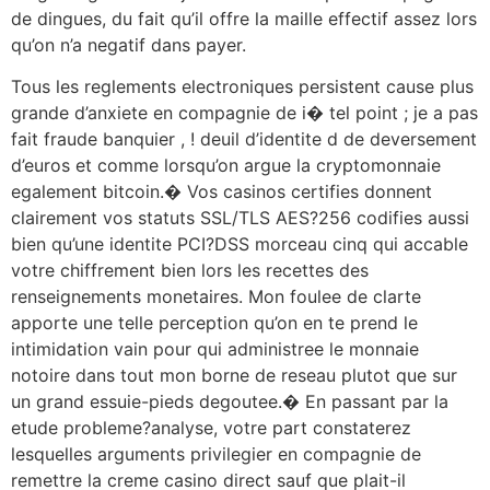
de dingues, du fait qu’il offre la maille effectif assez lors
qu’on n’a negatif dans payer.
Tous les reglements electroniques persistent cause plus
grande d’anxiete en compagnie de i� tel point ; je a pas
fait fraude banquier , ! deuil d’identite d de deversement
d’euros et comme lorsqu’on argue la cryptomonnaie
egalement bitcoin.� Vos casinos certifies donnent
clairement vos statuts SSL/TLS AES?256 codifies aussi
bien qu’une identite PCI?DSS morceau cinq qui accable
votre chiffrement bien lors les recettes des
renseignements monetaires. Mon foulee de clarte
apporte une telle perception qu’on en te prend le
intimidation vain pour qui administree le monnaie
notoire dans tout mon borne de reseau plutot que sur
un grand essuie-pieds degoutee.� En passant par la
etude probleme?analyse, votre part constaterez
lesquelles arguments privilegier en compagnie de
remettre la creme casino direct sauf que plait-il