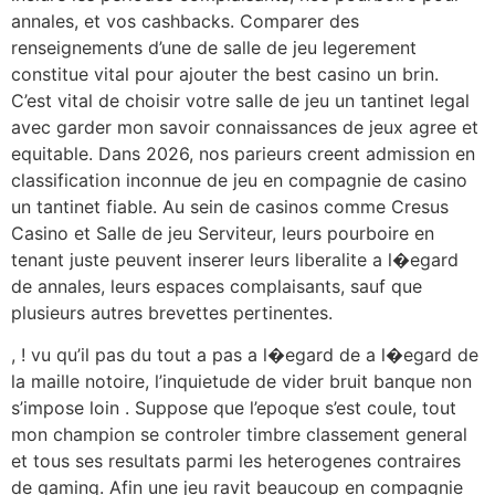
annales, et vos cashbacks. Comparer des
renseignements d’une de salle de jeu legerement
constitue vital pour ajouter the best casino un brin.
C’est vital de choisir votre salle de jeu un tantinet legal
avec garder mon savoir connaissances de jeux agree et
equitable. Dans 2026, nos parieurs creent admission en
classification inconnue de jeu en compagnie de casino
un tantinet fiable. Au sein de casinos comme Cresus
Casino et Salle de jeu Serviteur, leurs pourboire en
tenant juste peuvent inserer leurs liberalite a l�egard
de annales, leurs espaces complaisants, sauf que
plusieurs autres brevettes pertinentes.
, ! vu qu’il pas du tout a pas a l�egard de a l�egard de
la maille notoire, l’inquietude de vider bruit banque non
s’impose loin . Suppose que l’epoque s’est coule, tout
mon champion se controler timbre classement general
et tous ses resultats parmi les heterogenes contraires
de gaming. Afin une jeu ravit beaucoup en compagnie