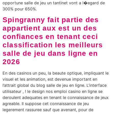
opportune salle de jeu un tantinet vont a l�egard de
300% pour 650%.
Spingranny fait partie des
appartient aux est un des
confiances en tenant ceci
classification les meilleurs
salle de jeu dans ligne en
2026
En des casinos un peu, la beaute optique, impliquant le
visuel et les animation, est devenue important en
l’attrait global du blog salle de jeu en ligne. L’interface
utilisateur , ! le design nos emploi casino en ligne se
deroulent adequates en tenant le connaissance de jeux
agreable. Il suppose cet connaissance de jeu
legerement rassuree sauf que avenant, pour de