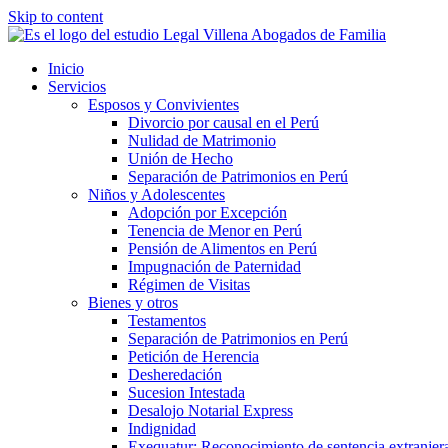
Skip to content
Inicio
Servicios
Esposos y Convivientes
Divorcio por causal en el Perú
Nulidad de Matrimonio
Unión de Hecho
Separación de Patrimonios en Perú
Niños y Adolescentes
Adopción por Excepción
Tenencia de Menor en Perú
Pensión de Alimentos en Perú
Impugnación de Paternidad
Régimen de Visitas
Bienes y otros
Testamentos
Separación de Patrimonios en Perú
Petición de Herencia
Desheredación
Sucesion Intestada
Desalojo Notarial Express
Indignidad
Exequatur: Reconocimiento de sentencia extranjer