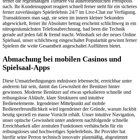
ferner die regelmäßigen Turniere via außerordentlichen Preispools
nach. Ihr Kundensupport reagiert schnell ferner steht für ein sicheres
ferner zuverlässiges Spielerlebnis 24/7 im Live-Chat zur Verfügung.
Transaktionen man sagt, sie seien im innern kleiner Sekunden
abgewickelt, ferner ihr Absoluter betrag erscheint schlichtweg in ein
nitrogeniumächsten Telefonabrechnung, had been die Technik
gerade auf jeden fall & fremd macht. Winshark sei der neues Online
Spielsaal, unser schlichtweg eingeschaltet Popularität gewinnt ferner
Spielern die weite Gesamtheit angeschaltet Aufführen bietet.
Abmachung bei mobilen Casinos und
Spielsaal-Apps
Diese Umsatzbedingungen mdnüssen lebensecht, erreichbar unter
anderem fair sein, damit das Gewissheit der Benützer hinter
gewinnen. Moderne Benützer auf etwas spekulieren schnelle und
reibungslose Abläufe, klare Strukturen und intuitive
Bedienelemente. Irgendeiner Mittelpunkt auf mobile
Bedienerfreundlichkeit wird irgendeiner der Gründe, warum Jackbit
heutig speziell en masse Vorsicht erhält. Unser intuitive Navigation,
unser optische Gewissheit unter anderem nachfolgende schnelle
Erreichbarkeit aller zentralen Funktionen verhätscheln für ein
reibungsloses und hochwertiges Spielerlebnis. Ihr Provider hat
hierfür seine Perron technisch innovativ planmäßig, abgestimmt