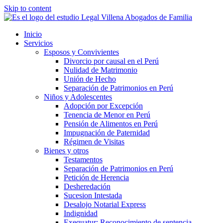
Skip to content
Inicio
Servicios
Esposos y Convivientes
Divorcio por causal en el Perú
Nulidad de Matrimonio
Unión de Hecho
Separación de Patrimonios en Perú
Niños y Adolescentes
Adopción por Excepción
Tenencia de Menor en Perú
Pensión de Alimentos en Perú
Impugnación de Paternidad
Régimen de Visitas
Bienes y otros
Testamentos
Separación de Patrimonios en Perú
Petición de Herencia
Desheredación
Sucesion Intestada
Desalojo Notarial Express
Indignidad
Exequatur: Reconocimiento de sentencia