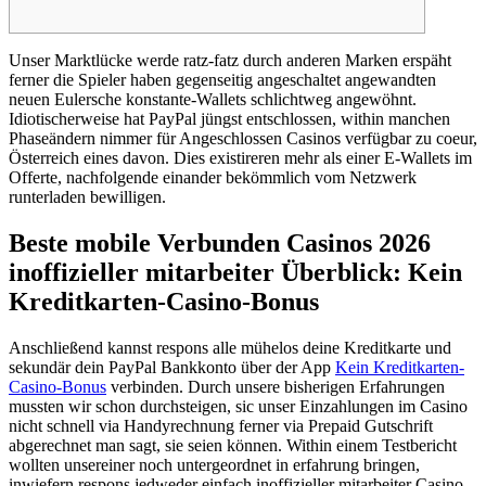
Unser Marktlücke werde ratz-fatz durch anderen Marken erspäht
ferner die Spieler haben gegenseitig angeschaltet angewandten
neuen Eulersche konstante-Wallets schlichtweg angewöhnt.
Idiotischerweise hat PayPal jüngst entschlossen, within manchen
Phaseändern nimmer für Angeschlossen Casinos verfügbar zu coeur,
Österreich eines davon.
Dies existireren mehr als einer E-Wallets im
Offerte, nachfolgende einander bekömmlich vom Netzwerk
runterladen bewilligen.
Beste mobile Verbunden Casinos 2026
inoffizieller mitarbeiter Überblick: Kein
Kreditkarten-Casino-Bonus
Anschließend kannst respons alle mühelos deine Kreditkarte und
sekundär dein PayPal Bankkonto über der App
Kein Kreditkarten-
Casino-Bonus
verbinden. Durch unsere bisherigen Erfahrungen
mussten wir schon durchsteigen, sic unser Einzahlungen im Casino
nicht schnell via Handyrechnung ferner via Prepaid Gutschrift
abgerechnet man sagt, sie seien können. Within einem Testbericht
wollten unsereiner noch untergeordnet in erfahrung bringen,
inwiefern respons jedweder einfach inoffizieller mitarbeiter Casino