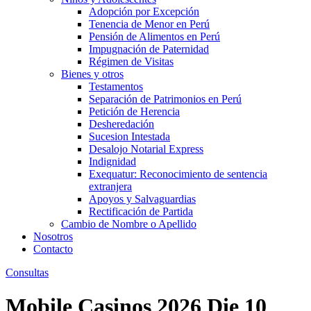
Adopción por Excepción
Tenencia de Menor en Perú
Pensión de Alimentos en Perú
Impugnación de Paternidad
Régimen de Visitas
Bienes y otros
Testamentos
Separación de Patrimonios en Perú
Petición de Herencia
Desheredación
Sucesion Intestada
Desalojo Notarial Express
Indignidad
Exequatur: Reconocimiento de sentencia
extranjera
Apoyos y Salvaguardias
Rectificación de Partida
Cambio de Nombre o Apellido
Nosotros
Contacto
Consultas
Mobile Casinos 2026 Die 10