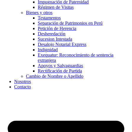
Impugnación de Paternidad
Régimen de Visitas
Bienes y otros
Testamentos
Separación de Patrimonios en Perú
Petición de Herencia
Desheredación
Sucesion Intestada
Desalojo Notarial Express
Indignidad
Exequatur: Reconocimiento de sentencia
extranjera
Apoyos y Salvaguardias
Rectificación de Partida
Cambio de Nombre o Apellido
Nosotros
Contacto