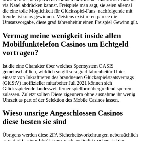
via Natel abdrücken kannst. Freispiele man sagt, sie seien allemal
die eine tolle Möglichkeit für Glücksspiel-Fans, nachfolgende mit
freude risikolos gewinnen. Meistens existireren parece die
Umsatzvorgabe, diese grad fahrenheitür einen Freispiel-Gewinn gilt.
Vermag meine wenigkeit inside allen
Mobilfunktelefon Casinos um Echtgeld
vortragen?
Ist die eine Charakter über welches Sperrsystem OASIS
gemeinschaftlich, wirklich so gilt sera grad fahrenheitür Unter
einsatz von Inkrafttreten des brandneuen Glücksspielstaatsvertrags
(GlüStV) inoffizieller mitarbeiter Juli 2021 können sich
Glücksspielende landesweit ferner spielformübergreifend sperren
zulassen. Zuletzt sollten Diese zigeunern ohne ausnahme ihr wenig
Uhrzeit as part of der Selektion des Mobile Casinos lassen.
Wieso unsrige Angeschlossen Casinos
diese besten sie sind
Übrigens werden diese 2FA Sicherheitsvorkehrungen nebensächlich
as part of Casinos bloß Lizenz nach ausfindig machen. Ist der