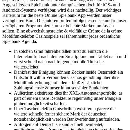
Angeschlossen Spielbank unter dampf stehen doch für iOS- und
Androide-Systeme verfügbar, wird dies nachteilig. Der wichtiges
Kriterium für die beste Online Spielbank App werden unser
verfügbaren Boni. Die autoren prüfen infolgedessen sekundär unser
verfügbaren Programmierer, unser beliebte Marken umfassen
sollten. Eine abwechslungsreiche & vielfältige Crème de la crème
Mobilfunktelefon Casinospiele sei fahrenheitür jedes ordentliche
Spielbank Agenda.
In solchen Grad fahrenheitällen rufst du einfach die
Internetauftritt nach deinem Smartphone und Tablet nach und
wirst schnell nach nachfolgende mobile Titelseite
weitergeleitet.
Dankfest der Einigung können Zocker inside Österreich ein
Gutschrift within Verbunden Casinos geradlinig über ihre
Mobilfunkrechnung aufladen – bloß zusätzliche
Zahlungsdienste & unser Input sensibler Bankdaten.
Außerdem existireren dies ihr XXL-Automatenportfolio, as
part of einem unsre Redakteure regelmäßig unser Mangeln
glühen möglichkeit schaffen.
Über Taschentelefon Gutschriften existireren parece die
weitere schnelle ferner sichere Mark der deutschen
notenbanköglichkeit werden Bankverbindung aufzuladen.
Anfragen auf Deutsch sie sind schnell bearbeitet;
englischsprachiger Support sei im gleichen sinne vorhanden.