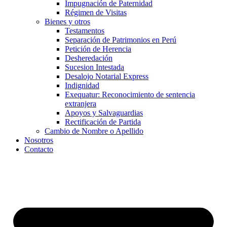
Impugnación de Paternidad
Régimen de Visitas
Bienes y otros
Testamentos
Separación de Patrimonios en Perú
Petición de Herencia
Desheredación
Sucesion Intestada
Desalojo Notarial Express
Indignidad
Exequatur: Reconocimiento de sentencia
extranjera
Apoyos y Salvaguardias
Rectificación de Partida
Cambio de Nombre o Apellido
Nosotros
Contacto