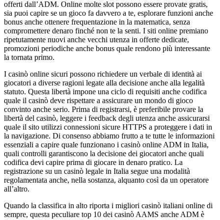
offerti dall’ADM. Online molte slot possono essere provate gratis,
sia puoi capire se un gioco fa davvero a te, esplorare funzioni anche
bonus anche ottenere frequentazione in la matematica, senza
compromettere denaro finché non te la senti. I siti online premiano
ripetutamente nuovi anche vecchi utenza in offerte dedicate,
promozioni periodiche anche bonus quale rendono più interessante
la tornata primo.
I casinò online sicuri possono richiedere un verbale di identità ai
giocatori a diverse ragioni legate alla decisione anche alla legalità
statuto. Questa libertà impone una ciclo di requisiti anche codifica
quale il casinò deve rispettare a assicurare un mondo di gioco
convinto anche serio. Prima di registrarsi, è preferibile provare la
libertà del casinò, leggere i feedback degli utenza anche assicurarsi
quale il sito utilizzi connessioni sicure HTTPS a proteggere i dati in
la navigazione. Di consenso abbiamo frutto a te tutte le informazioni
essenziali a capire quale funzionano i casinò online ADM in Italia,
quali controlli garantiscono la decisione dei giocatori anche quali
codifica devi capire prima di giocare in denaro pratico. La
registrazione su un casinò legale in Italia segue una modalità
regolamentata anche, nella sostanza, alquanto così da un operatore
all’altro.
Quando la classifica in alto riporta i migliori casinò italiani online di
sempre, questa peculiare top 10 dei casinò AAMS anche ADM è