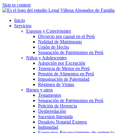
Skip to content
Inicio
Servicios
Esposos y Convivientes
Divorcio por causal en el Perú
Nulidad de Matrimonio
Unión de Hecho
Separación de Patrimonios en Perú
Niños y Adolescentes
Adopción por Excepción
Tenencia de Menor en Perú
Pensión de Alimentos en Perú
Impugnación de Paternidad
Régimen de Visitas
Bienes y otros
Testamentos
Separación de Patrimonios en Perú
Petición de Herencia
Desheredación
Sucesion Intestada
Desalojo Notarial Express
Indignidad
Exequatur: Reconocimiento de sentencia