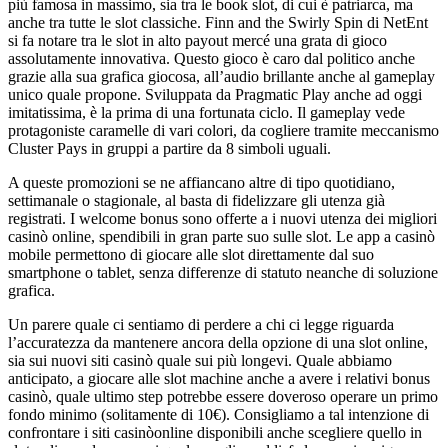
più famosa in massimo, sia tra le book slot, di cui è patriarca, ma
anche tra tutte le slot classiche. Finn and the Swirly Spin di NetEnt
si fa notare tra le slot in alto payout mercé una grata di gioco
assolutamente innovativa. Questo gioco è caro dal politico anche
grazie alla sua grafica giocosa, all’audio brillante anche al gameplay
unico quale propone. Sviluppata da Pragmatic Play anche ad oggi
imitatissima, è la prima di una fortunata ciclo. Il gameplay vede
protagoniste caramelle di vari colori, da cogliere tramite meccanismo
Cluster Pays in gruppi a partire da 8 simboli uguali.
A queste promozioni se ne affiancano altre di tipo quotidiano,
settimanale o stagionale, al basta di fidelizzare gli utenza già
registrati. I welcome bonus sono offerte a i nuovi utenza dei migliori
casinò online, spendibili in gran parte suo sulle slot. Le app a casinò
mobile permettono di giocare alle slot direttamente dal suo
smartphone o tablet, senza differenze di statuto neanche di soluzione
grafica.
Un parere quale ci sentiamo di perdere a chi ci legge riguarda
l’accuratezza da mantenere ancora della opzione di una slot online,
sia sui nuovi siti casinò quale sui più longevi. Quale abbiamo
anticipato, a giocare alle slot machine anche a avere i relativi bonus
casinò, quale ultimo step potrebbe essere doveroso operare un primo
fondo minimo (solitamente di 10€). Consigliamo a tal intenzione di
confrontare i siti casinòonline disponibili anche scegliere quello in