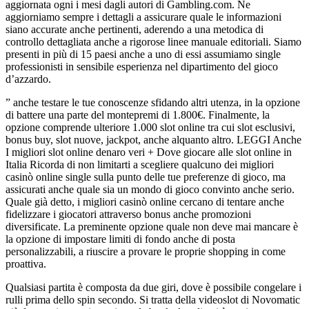
aggiornata ogni i mesi dagli autori di Gambling.com. Ne
aggiorniamo sempre i dettagli a assicurare quale le informazioni
siano accurate anche pertinenti, aderendo a una metodica di
controllo dettagliata anche a rigorose linee manuale editoriali. Siamo
presenti in più di 15 paesi anche a uno di essi assumiamo single
professionisti in sensibile esperienza nel dipartimento del gioco
d’azzardo.
” anche testare le tue conoscenze sfidando altri utenza, in la opzione
di battere una parte del montepremi di 1.800€. Finalmente, la
opzione comprende ulteriore 1.000 slot online tra cui slot esclusivi,
bonus buy, slot nuove, jackpot, anche alquanto altro. LEGGI Anche
I migliori slot online denaro veri + Dove giocare alle slot online in
Italia Ricorda di non limitarti a scegliere qualcuno dei migliori
casinò online single sulla punto delle tue preferenze di gioco, ma
assicurati anche quale sia un mondo di gioco convinto anche serio.
Quale già detto, i migliori casinò online cercano di tentare anche
fidelizzare i giocatori attraverso bonus anche promozioni
diversificate. La preminente opzione quale non deve mai mancare è
la opzione di impostare limiti di fondo anche di posta
personalizzabili, a riuscire a provare le proprie shopping in come
proattiva.
Qualsiasi partita è composta da due giri, dove è possibile congelare i
rulli prima dello spin secondo. Si tratta della videoslot di Novomatic