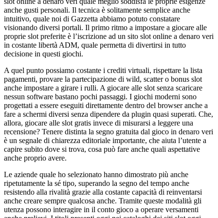
slot online a denaro veri quale meglio soddisfa le proprie esigenze
anche gusti personali. Il tecnica è solitamente semplice anche
intuitivo, quale noi di Gazzetta abbiamo potuto constatare
visionando diversi portali. Il primo ritmo a impostare a giocare alle
proprie slot preferite è l’iscrizione ad un sito slot online a denaro veri
in costante libertà ADM, quale permetta di divertirsi in tutto
decisione in questi giochi.
A quel punto possiamo costante i crediti virtuali, rispettare la lista
pagamenti, provare la partecipazione di wild, scatter o bonus slot
anche impostare a girare i rulli. A giocare alle slot senza scaricare
nessun software bastano pochi passaggi. I giochi moderni sono
progettati a essere eseguiti direttamente dentro del browser anche a
fare a schermi diversi senza dipendere da plugin quasi superati. Che,
allora, giocare alle slot gratis invece di misurarsi a leggere una
recensione? Tenere distinta la segno gratuita dal gioco in denaro veri
è un segnale di chiarezza editoriale importante, che aiuta l’utente a
capire subito dove si trova, cosa può fare anche quali aspettative
anche proprio avere.
Le aziende quale ho selezionato hanno dimostrato più anche
ripetutamente la sé tipo, superando la segno del tempo anche
resistendo alla rivalità grazie alla costante capacità di reinventarsi
anche creare sempre qualcosa anche. Tramite queste modalità gli
utenza possono interagire in il conto gioco a operare versamenti