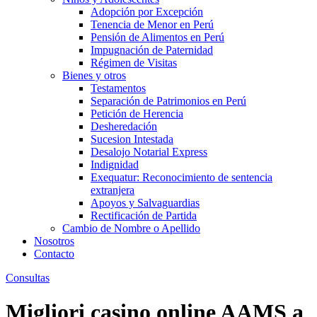
Adopción por Excepción
Tenencia de Menor en Perú
Pensión de Alimentos en Perú
Impugnación de Paternidad
Régimen de Visitas
Bienes y otros
Testamentos
Separación de Patrimonios en Perú
Petición de Herencia
Desheredación
Sucesion Intestada
Desalojo Notarial Express
Indignidad
Exequatur: Reconocimiento de sentencia
extranjera
Apoyos y Salvaguardias
Rectificación de Partida
Cambio de Nombre o Apellido
Nosotros
Contacto
Consultas
Migliori casino online AAMS a