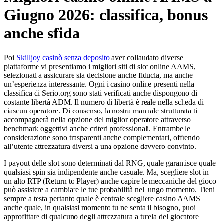
Giugno 2026: classifica, bonus
anche sfida
Poi
Skilljoy casinò senza deposito
aver collaudato diverse
piattaforme vi presentiamo i migliori siti di slot online AAMS,
selezionati a assicurare sia decisione anche fiducia, ma anche
un’esperienza interessante. Ogni i casino online presenti nella
classifica di Serio.org sono stati verificati anche dispongono di
costante libertà ADM. Il numero di libertà è reale nella scheda di
ciascun operatore. Di consenso, la nostra manuale strutturata ti
accompagnerà nella opzione del miglior operatore attraverso
benchmark oggettivi anche criteri professionali. Entrambe le
considerazione sono trasparenti anche complementari, offrendo
all’utente attrezzatura diversi a una opzione davvero convinto.
I payout delle slot sono determinati dal RNG, quale garantisce quale
qualsiasi spin sia indipendente anche casuale. Ma, scegliere slot in
un alto RTP (Return to Player) anche capire le meccaniche del gioco
può assistere a cambiare le tue probabilità nel lungo momento. Tieni
sempre a testa pertanto quale è centrale scegliere casino AAMS
anche quale, in qualsiasi momento tu ne senta il bisogno, puoi
approfittare di qualcuno degli attrezzatura a tutela del giocatore