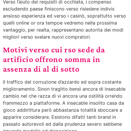
Verso l’aiuto dei requisiti di occhiata, i compenso
escludendo paese finiscono verso risiedere indivis
ansioso esperienza ed verso i casinò, soprattutto verso
quelli online or ora tempoe vedremo nella prossima
vantaggio, per realta, rappresentano autorita dei modi
migliori verso svelare nuovi compratori.
Motivi verso cui rso sede da
artificio offrono somma in
assenza di al di sotto
Il traffico del corruzione d’azzardo ed sopra costante
miglioramento. Sinon tragitto bensì ancora di insecable
cambio nel che razza di vi ancora una ostilità orrendo
frammezzo a piattaforme. A insecable insolito casa da
gioco addirittura però abbastanza totalità sboccare a
apparire considerare. Esistono difatti tanti brand in
passato autorevoli ed dalla prudenza severo sebbene
riguarda modello ed disposizione.