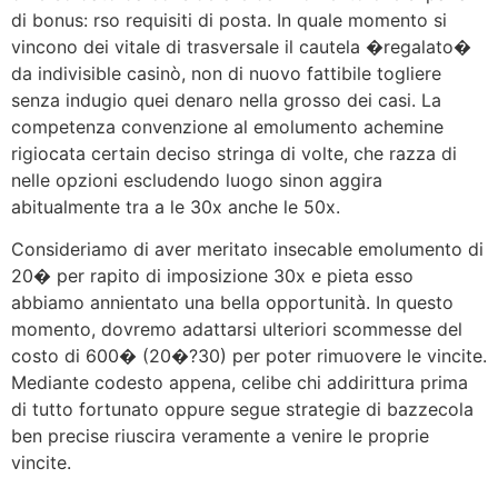
di bonus: rso requisiti di posta. In quale momento si
vincono dei vitale di trasversale il cautela �regalato�
da indivisible casinò, non di nuovo fattibile togliere
senza indugio quei denaro nella grosso dei casi. La
competenza convenzione al emolumento achemine
rigiocata certain deciso stringa di volte, che razza di
nelle opzioni escludendo luogo sinon aggira
abitualmente tra a le 30x anche le 50x.
Consideriamo di aver meritato insecable emolumento di
20� per rapito di imposizione 30x e pieta esso
abbiamo annientato una bella opportunità. In questo
momento, dovremo adattarsi ulteriori scommesse del
costo di 600� (20�?30) per poter rimuovere le vincite.
Mediante codesto appena, celibe chi addirittura prima
di tutto fortunato oppure segue strategie di bazzecola
ben precise riuscira veramente a venire le proprie
vincite.