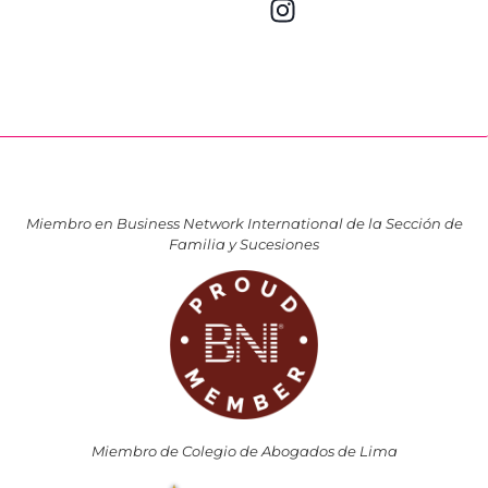
Miembro en Business Network International de la Sección de
Familia y Sucesiones
Miembro de Colegio de Abogados de Lima