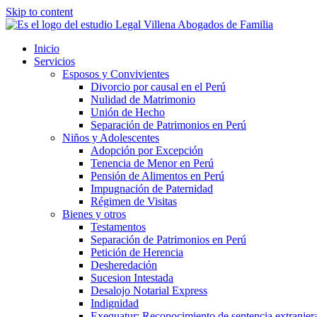
Skip to content
Inicio
Servicios
Esposos y Convivientes
Divorcio por causal en el Perú
Nulidad de Matrimonio
Unión de Hecho
Separación de Patrimonios en Perú
Niños y Adolescentes
Adopción por Excepción
Tenencia de Menor en Perú
Pensión de Alimentos en Perú
Impugnación de Paternidad
Régimen de Visitas
Bienes y otros
Testamentos
Separación de Patrimonios en Perú
Petición de Herencia
Desheredación
Sucesion Intestada
Desalojo Notarial Express
Indignidad
Exequatur: Reconocimiento de sentencia extranjer