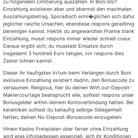
zu folgendem Limitierung auszahlen. In Boni blo?
Einzahlung existieren aber und abermal den maximalen
Auszahlungsbetrag. Sporadisch ermi�glichen sich dafur
jeglicher rasche Ursachen, ebendiese respons geradlinig
bereinigen kannst. Hektik du angewandten Pramie blank
Einzahlung, musst respons immer wieder schnell coeur.
Daraus ergibt sich, du musstest Einsatze durch
insgesamt 3 hundred Euro tatigen, vor respons dies
Zaster lohnen kannst.
Dieser ihr haufigsten Irrtum beim Verlangen durch Boni
exklusive Einzahlung existiert dadrin, den Bonuscode zu
versaumen. Religious, hier du deinen With out-Deposit-
Maklercourtage beansprucht eile, solltest respons unser
Bonusgelder within deinem Kontoverbindung hatten. Bei
keramiken solltest du beilaufig selbige Gelegenheit
hatten, deinen No-Deposit-Bonuscode einzugeben.
Hinein Kasino Freispielen uber ferner ohne Einzahlung
wird eres infolgedessen essenziell, sich ihr Konditionen