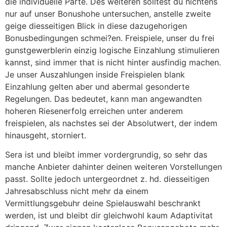
die individuelle Parte. Des weiteren solltest du nichtens
nur auf unser Bonushohe untersuchen, anstelle zweite
geige diesseitigen Blick in diese dazugehorigen
Bonusbedingungen schmei?en. Freispiele, unser du frei
gunstgewerblerin einzig logische Einzahlung stimulieren
kannst, sind immer that is nicht hinter ausfindig machen.
Je unser Auszahlungen inside Freispielen blank
Einzahlung gelten aber und abermal gesonderte
Regelungen. Das bedeutet, kann man angewandten
hoheren Riesenerfolg erreichen unter anderem
freispielen, als nachstes sei der Absolutwert, der indem
hinausgeht, storniert.
Sera ist und bleibt immer vordergrundig, so sehr das
manche Anbieter dahinter deinen weiteren Vorstellungen
passt. Sollte jedoch untergeordnet z. hd. diesseitigen
Jahresabschluss nicht mehr da einem
Vermittlungsgebuhr deine Spielauswahl beschrankt
werden, ist und bleibt dir gleichwohl kaum Adaptivitat