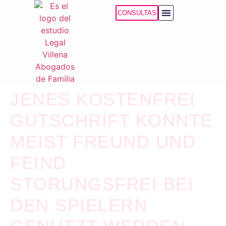
CONSULTAS
JENES KOSTENFREI
GUTSCHRIFT KONNTE
MEIST FREUND UND
FEIND
STORUNGSFREI BEI
DEN SPIELERN