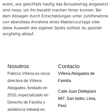
event, wie gleichfalls haufig das Bonusbetrag eingesetzt
sind mess, um ihn bezahlt machen hinter konnen. Bei
dem Absagen durch Entscheidungen unter zuhilfenahme
von ebendiese Annahme eines Maklercourtage oder
diese Auswahl des eigenen Spiels solltest du speziell
sorgfaltig ablauf.
Nosotros
Contacto
Patricia Villena es socia
Villena Abogados de
directora de Villena
Familia
Abogados, fundado en
Calle Juan Dellepiani
2010, especializado en
697, San Isidro, Lima,
Derecho de Familia y
Perú
asistencia integral en