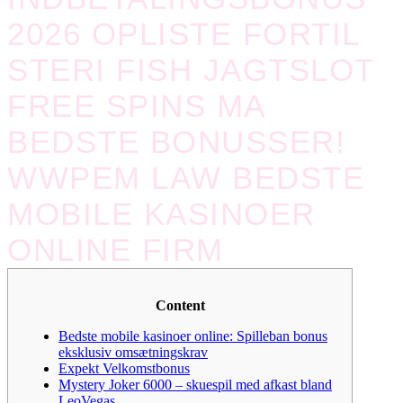
2026 OPLISTE FORTIL
STERI FISH JAGTSLOT
FREE SPINS MA
BEDSTE BONUSSER!
WWPEM LAW BEDSTE
MOBILE KASINOER
ONLINE FIRM
Content
Bedste mobile kasinoer online: Spilleban bonus
eksklusiv omsætningskrav
Expekt Velkomstbonus
Mystery Joker 6000 – skuespil med afkast bland
LeoVegas