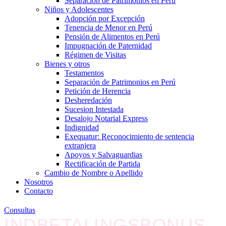
Separación de Patrimonios en Perú
Niños y Adolescentes
Adopción por Excepción
Tenencia de Menor en Perú
Pensión de Alimentos en Perú
Impugnación de Paternidad
Régimen de Visitas
Bienes y otros
Testamentos
Separación de Patrimonios en Perú
Petición de Herencia
Desheredación
Sucesion Intestada
Desalojo Notarial Express
Indignidad
Exequatur: Reconocimiento de sentencia
extranjera
Apoyos y Salvaguardias
Rectificación de Partida
Cambio de Nombre o Apellido
Nosotros
Contacto
Consultas
INDBETALINGSBONUS