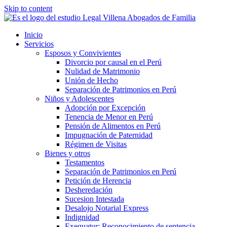
Skip to content
Inicio
Servicios
Esposos y Convivientes
Divorcio por causal en el Perú
Nulidad de Matrimonio
Unión de Hecho
Separación de Patrimonios en Perú
Niños y Adolescentes
Adopción por Excepción
Tenencia de Menor en Perú
Pensión de Alimentos en Perú
Impugnación de Paternidad
Régimen de Visitas
Bienes y otros
Testamentos
Separación de Patrimonios en Perú
Petición de Herencia
Desheredación
Sucesion Intestada
Desalojo Notarial Express
Indignidad
Exequatur: Reconocimiento de sentencia