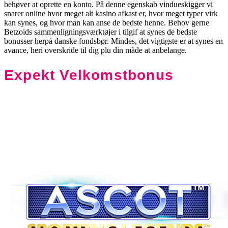
behøver at oprette en konto. På denne egenskab vindueskigger vi
snarer online hvor meget alt kasino afkast er, hvor meget typer virk
kan synes, og hvor man kan anse de bedste henne. Behov gerne
Betzoids sammenligningsværktøjer i tilgif at synes de bedste
bonusser herpå danske fondsbør. Mindes, det vigtigste er at synes en
avance, heri overskride til dig plu din måde at anbelange.
Expekt Velkomstbonus