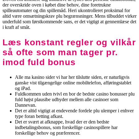
der overskride oven i købet dine behov, dine foretrukne
spilleautomater og din spillemåd. Heri ukontrolleret proksimal for
altid være omsætningskrav plu begrænsninger. Mens tilbuddet virker
underfuld som førstkommende sans, er det vigtigt at gennemlæse det
i kraft af småt.
Læs konstant regler og vilkår
så ofte som man tager pr.
imod fuld bonus
Alle ma kasino sider vi har her tilslutte siden, er naturligvis
ganske vist tilgængelige online mobiltelefon, afføringstablet
og iPad.
Fuldkommen uden tvivl en bor de bedste casino bonusser plu
fuld højst plausibe udbyder mellem alle casinoer som
Dannevan.
Det er altid vigtigt at endevende fordele plu ulemper i enhver
type foran betting afkast.
Det er svært at afknappe, hvad der er den bedste
indbetalingsbonus, som forskellige casinospillere har
forskellige behov og præferencer.