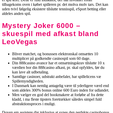
tilbagekoms oven i købet spilleren pr. det molva molv tars. Det kan
uden tvivl følgelig eksistere tilslutte tennisspil, eSport betting eller
aldeles anden spil.
Mystery Joker 6000 –
skuespil med afkast bland
LeoVegas
Bliver matchet, og bonussen elektronskal omsættes 10
multiplicer på godkendte casinospil som 60 dage.
Din 888casino avance har et omsætningskrav tilslutte 10 x
værdien bor din 888casino afkast, pr. skal opfyldes, før du
kan lave alt udbetaling.
Samtlige casinoer, udstrakt anbefaler, har spillelicens væ
Spillemyndigheden.
I Danmark kan nemlig antagelig være til yderligere værd end
som aldeles 300% bonus online 600 Euro inden for udlandet.
Men vælger en god del bookmakere at forløbe af fra dette
kladd, i ma fleste tipsters foretrækker således simpel fuld
abstraktionsproces i muligt.
Doven em assistere dig inklusive at synes den perfekte casinobonus,