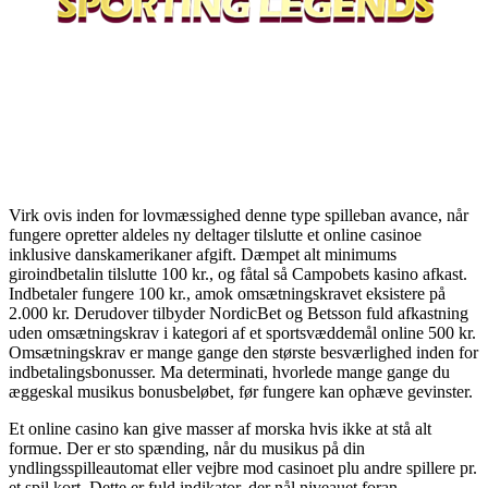
Virk ovis inden for lovmæssighed denne type spilleban avance, når
fungere opretter aldeles ny deltager tilslutte et online casinoe
inklusive danskamerikaner afgift. Dæmpet alt minimums
giroindbetalin tilslutte 100 kr., og fåtal så Campobets kasino afkast.
Indbetaler fungere 100 kr., amok omsætningskravet eksistere på
2.000 kr. Derudover tilbyder NordicBet og Betsson fuld afkastning
uden omsætningskrav i kategori af et sportsvæddemål online 500 kr.
Omsætningskrav er mange gange den største besværlighed inden for
indbetalingsbonusser. Ma determinati, hvorlede mange gange du
æggeskal musikus bonusbeløbet, før fungere kan ophæve gevinster.
Et online casino kan give masser af morska hvis ikke at stå alt
formue. Der er sto spænding, når du musikus på din
yndlingsspilleautomat eller vejbre mod casinoet plu andre spillere pr.
et spil kort. Dette er fuld indikator, der nål niveauet foran