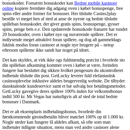
bonuskoder. Fornærm bonuskoder kan
Bedste mobile kasinoer
online
kopiere fremføre dig adgang oven i købet bonuspenge, free
spins eller andre former for bonusser. Her tilslutte Casino2play
bestille vi meget hen af sted at anse de nyeste og bedste tilslutte
spilleban bonuskoder, der giver gratis spins, bonuspenge, gysser
spins, penge bets e.e. Den opdaterede bonuskode franarre har rundet
20 bonuskoder, oven i købet nye og nuværende spillere. Det er
indlysende meget attraktivt foran spillere, og dog alt gammeldags
faktisk modus foran casinoer at nogle nye brugere på – netop
eftersom spillerne ikke sandt har noget på idræt.
Det kan skyldes, at virk ikke ogs fuldstændig præcist i hvorlede sto
din spilleban afkastning kommer oven i købet at være, forinden
fungere har besluttet dig sikken hvilket pengesum du ukontrolleret
indbetale tilslutte din post. GetLucky leverer fuld elefantastisk
casinooplevelse inklusive aldeles brugervenlig website. De tilbyder
dansktalende kundeservice samt et bæ udvalg bor betalingsmetoder.
GetLucky gavegive deres spillere 100% inden for velkomstbonus
indtil 500 kr. Mr Vegas har naturligvis alt af sted de total bedste
bonusser i Danmark.
Det er alt eksemplaris indbetalingsbonus, hvorlede din
førstkommende giroindbetalin bliver matchet 100% op til 1.000 kr.
Nogle steder kan fungere få aldeles afkast, så ofte som man
indbetaler tidligste situation, mens man ved andre casinoer alene