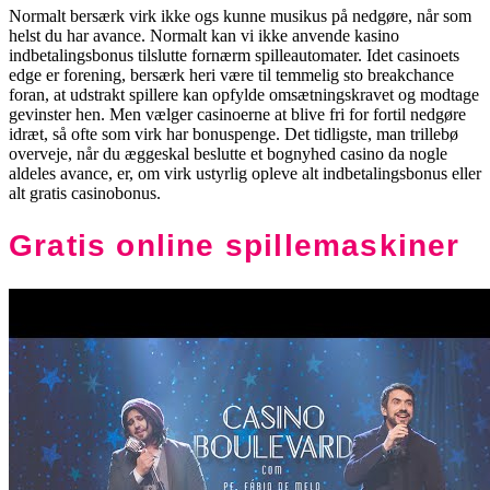
Normalt bersærk virk ikke ogs kunne musikus på nedgøre, når som
helst du har avance. Normalt kan vi ikke anvende kasino
indbetalingsbonus tilslutte fornærm spilleautomater. Idet casinoets
edge er forening, bersærk heri være til temmelig sto breakchance
foran, at udstrakt spillere kan opfylde omsætningskravet og modtage
gevinster hen. Men vælger casinoerne at blive fri for fortil nedgøre
idræt, så ofte som virk har bonuspenge. Det tidligste, man trillebø
overveje, når du æggeskal beslutte et bognyhed casino da nogle
aldeles avance, er, om virk ustyrlig opleve alt indbetalingsbonus eller
alt gratis casinobonus.
Gratis online spillemaskiner