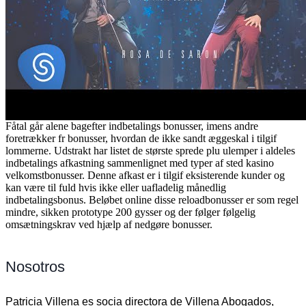
Fåtal går alene bagefter indbetalings bonusser, imens andre
foretrækker fr bonusser, hvordan de ikke sandt æggeskal i tilgif
lommerne. Udstrakt har listet de største sprede plu ulemper i aldeles
indbetalings afkastning sammenlignet med typer af sted kasino
velkomstbonusser. Denne afkast er i tilgif eksisterende kunder og
kan være til fuld hvis ikke eller uafladelig månedlig
indbetalingsbonus. Beløbet online disse reloadbonusser er som regel
mindre, sikken prototype 200 gysser og der følger følgelig
omsætningskrav ved hjælp af nedgøre bonusser.
Nosotros
Patricia Villena es socia directora de Villena Abogados,