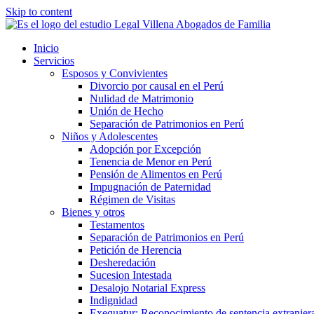
Skip to content
Inicio
Servicios
Esposos y Convivientes
Divorcio por causal en el Perú
Nulidad de Matrimonio
Unión de Hecho
Separación de Patrimonios en Perú
Niños y Adolescentes
Adopción por Excepción
Tenencia de Menor en Perú
Pensión de Alimentos en Perú
Impugnación de Paternidad
Régimen de Visitas
Bienes y otros
Testamentos
Separación de Patrimonios en Perú
Petición de Herencia
Desheredación
Sucesion Intestada
Desalojo Notarial Express
Indignidad
Exequatur: Reconocimiento de sentencia extranjer