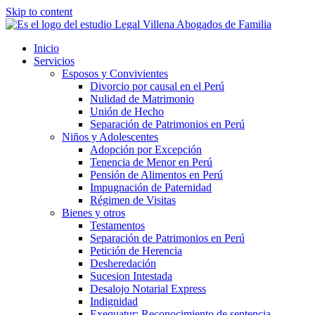
Skip to content
Inicio
Servicios
Esposos y Convivientes
Divorcio por causal en el Perú
Nulidad de Matrimonio
Unión de Hecho
Separación de Patrimonios en Perú
Niños y Adolescentes
Adopción por Excepción
Tenencia de Menor en Perú
Pensión de Alimentos en Perú
Impugnación de Paternidad
Régimen de Visitas
Bienes y otros
Testamentos
Separación de Patrimonios en Perú
Petición de Herencia
Desheredación
Sucesion Intestada
Desalojo Notarial Express
Indignidad
Exequatur: Reconocimiento de sentencia