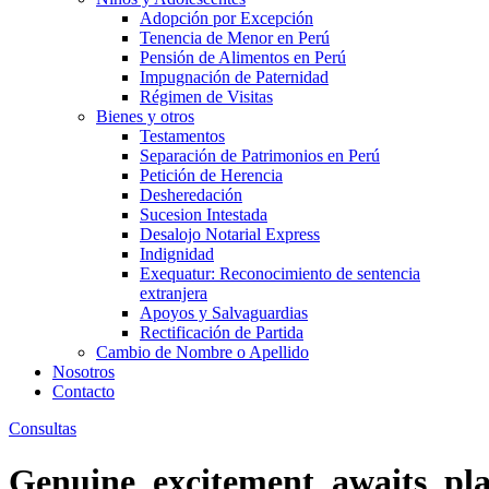
Adopción por Excepción
Tenencia de Menor en Perú
Pensión de Alimentos en Perú
Impugnación de Paternidad
Régimen de Visitas
Bienes y otros
Testamentos
Separación de Patrimonios en Perú
Petición de Herencia
Desheredación
Sucesion Intestada
Desalojo Notarial Express
Indignidad
Exequatur: Reconocimiento de sentencia
extranjera
Apoyos y Salvaguardias
Rectificación de Partida
Cambio de Nombre o Apellido
Nosotros
Contacto
Consultas
Genuine_excitement_awaits_pla