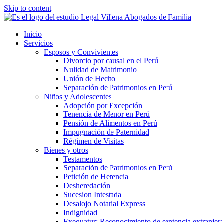
Skip to content
Inicio
Servicios
Esposos y Convivientes
Divorcio por causal en el Perú
Nulidad de Matrimonio
Unión de Hecho
Separación de Patrimonios en Perú
Niños y Adolescentes
Adopción por Excepción
Tenencia de Menor en Perú
Pensión de Alimentos en Perú
Impugnación de Paternidad
Régimen de Visitas
Bienes y otros
Testamentos
Separación de Patrimonios en Perú
Petición de Herencia
Desheredación
Sucesion Intestada
Desalojo Notarial Express
Indignidad
Exequatur: Reconocimiento de sentencia extranjer