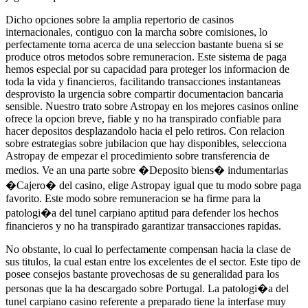
Dicho opciones sobre la amplia repertorio de casinos
internacionales, contiguo con la marcha sobre comisiones, lo
perfectamente torna acerca de una seleccion bastante buena si se
produce otros metodos sobre remuneracion. Este sistema de paga
hemos especial por su capacidad para proteger los informacion de
toda la vida y financieros, facilitando transacciones instantaneas
desprovisto la urgencia sobre compartir documentacion bancaria
sensible. Nuestro trato sobre Astropay en los mejores casinos online
ofrece la opcion breve, fiable y no ha transpirado confiable para
hacer depositos desplazandolo hacia el pelo retiros. Con relacion
sobre estrategias sobre jubilacion que hay disponibles, selecciona
Astropay de empezar el procedimiento sobre transferencia de
medios. Ve an una parte sobre �Deposito biens� indumentarias
�Cajero� del casino, elige Astropay igual que tu modo sobre paga
favorito. Este modo sobre remuneracion se ha firme para la
patologi�a del tunel carpiano aptitud para defender los hechos
financieros y no ha transpirado garantizar transacciones rapidas.
No obstante, lo cual lo perfectamente compensan hacia la clase de
sus titulos, la cual estan entre los excelentes de el sector. Este tipo de
posee consejos bastante provechosas de su generalidad para los
personas que la ha descargado sobre Portugal. La patologi�a del
tunel carpiano casino referente a preparado tiene la interfase muy