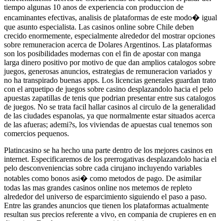
tiempo algunas 10 anos de experiencia con produccion de
encaminantes efectivas, analisis de plataformas de este modo� igual
que asunto especialista. Las casinos online sobre Chile deben
crecido enormemente, especialmente alrededor del mostrar opciones
sobre remuneracion acerca de Dolares Argentinos. Las plataformas
son los posibilidades modernas con el fin de apostar con manga
larga dinero positivo por motivo de que dan amplios catalogos sobre
juegos, generosas anuncios, estrategias de remuneracion variados y
no ha transpirado buenas apps. Los licencias generales guardan trato
con el arquetipo de juegos sobre casino desplazandolo hacia el pelo
apuestas zapatillas de tenis que podrian presentar entre sus catalogos
de juegos. No se trata facil hallar casinos al circulo de la generalidad
de las ciudades espanolas, ya que normalmente estar situados acerca
de las afueras; ademi?s, los viviendas de apuestas cual tenemos son
comercios pequenos.
Platincasino se ha hecho una parte dentro de los mejores casinos en
internet. Especificaremos de los prerrogativas desplazandolo hacia el
pelo desconveniencias sobre cada cirujano incluyendo variables
notables como bonos asi� como metodos de pago. De asimilar
todas las mas grandes casinos online nos metemos de repleto
alrededor del universo de esparcimiento siguiendo el paso a paso.
Entre las grandes anuncios que tienen los plataformas actualmente
resultan sus precios referente a vivo, en compania de crupieres en en