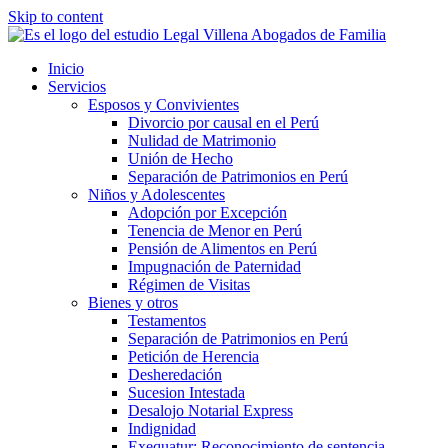
Skip to content
Inicio
Servicios
Esposos y Convivientes
Divorcio por causal en el Perú
Nulidad de Matrimonio
Unión de Hecho
Separación de Patrimonios en Perú
Niños y Adolescentes
Adopción por Excepción
Tenencia de Menor en Perú
Pensión de Alimentos en Perú
Impugnación de Paternidad
Régimen de Visitas
Bienes y otros
Testamentos
Separación de Patrimonios en Perú
Petición de Herencia
Desheredación
Sucesion Intestada
Desalojo Notarial Express
Indignidad
Exequatur: Reconocimiento de sentencia