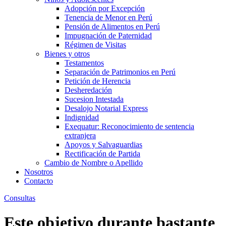
Adopción por Excepción
Tenencia de Menor en Perú
Pensión de Alimentos en Perú
Impugnación de Paternidad
Régimen de Visitas
Bienes y otros
Testamentos
Separación de Patrimonios en Perú
Petición de Herencia
Desheredación
Sucesion Intestada
Desalojo Notarial Express
Indignidad
Exequatur: Reconocimiento de sentencia
extranjera
Apoyos y Salvaguardias
Rectificación de Partida
Cambio de Nombre o Apellido
Nosotros
Contacto
Consultas
Este objetivo durante bastante