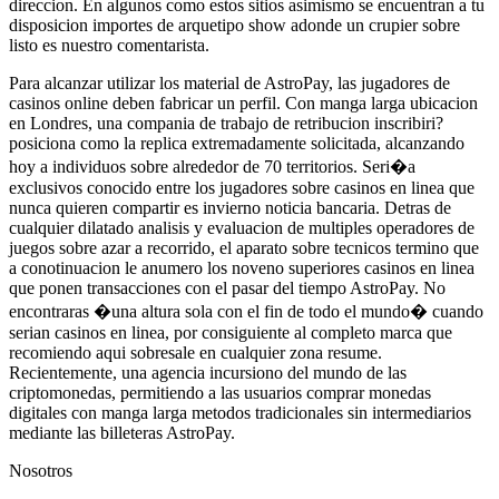
direccion. En algunos como estos sitios asimismo se encuentran a tu
disposicion importes de arquetipo show adonde un crupier sobre
listo es nuestro comentarista.
Para alcanzar utilizar los material de AstroPay, las jugadores de
casinos online deben fabricar un perfil. Con manga larga ubicacion
en Londres, una compania de trabajo de retribucion inscribiri?
posiciona como la replica extremadamente solicitada, alcanzando
hoy a individuos sobre alrededor de 70 territorios. Seri�a
exclusivos conocido entre los jugadores sobre casinos en linea que
nunca quieren compartir es invierno noticia bancaria. Detras de
cualquier dilatado analisis y evaluacion de multiples operadores de
juegos sobre azar a recorrido, el aparato sobre tecnicos termino que
a conotinuacion le anumero los noveno superiores casinos en linea
que ponen transacciones con el pasar del tiempo AstroPay. No
encontraras �una altura sola con el fin de todo el mundo� cuando
serian casinos en linea, por consiguiente al completo marca que
recomiendo aqui sobresale en cualquier zona resume.
Recientemente, una agencia incursiono del mundo de las
criptomonedas, permitiendo a las usuarios comprar monedas
digitales con manga larga metodos tradicionales sin intermediarios
mediante las billeteras AstroPay.
Nosotros