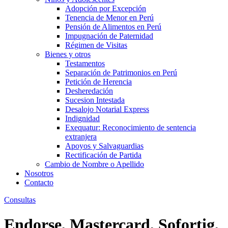
Adopción por Excepción
Tenencia de Menor en Perú
Pensión de Alimentos en Perú
Impugnación de Paternidad
Régimen de Visitas
Bienes y otros
Testamentos
Separación de Patrimonios en Perú
Petición de Herencia
Desheredación
Sucesion Intestada
Desalojo Notarial Express
Indignidad
Exequatur: Reconocimiento de sentencia
extranjera
Apoyos y Salvaguardias
Rectificación de Partida
Cambio de Nombre o Apellido
Nosotros
Contacto
Consultas
Endorse, Mastercard, Sofortig,