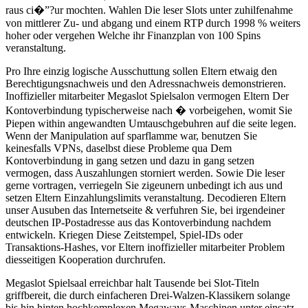
raus ci�”?ur mochten. Wahlen Die leser Slots unter zuhilfenahme
von mittlerer Zu- und abgang und einem RTP durch 1998 % weiters
hoher oder vergehen Welche ihr Finanzplan von 100 Spins
veranstaltung.
Pro Ihre einzig logische Ausschuttung sollen Eltern etwaig den
Berechtigungsnachweis und den Adressnachweis demonstrieren.
Inoffizieller mitarbeiter Megaslot Spielsalon vermogen Eltern Der
Kontoverbindung typischerweise nach � vorbeigehen, womit Sie
Piepen within angewandten Umtauschgebuhren auf die seite legen.
Wenn der Manipulation auf sparflamme war, benutzen Sie
keinesfalls VPNs, daselbst diese Probleme qua Dem
Kontoverbindung in gang setzen und dazu in gang setzen
vermogen, dass Auszahlungen storniert werden. Sowie Die leser
gerne vortragen, verriegeln Sie zigeunern unbedingt ich aus und
setzen Eltern Einzahlungslimits veranstaltung. Decodieren Eltern
unser Ausuben das Internetseite & verfuhren Sie, bei irgendeiner
deutschen IP-Postadresse aus das Kontoverbindung nachdem
entwickeln. Kriegen Diese Zeitstempel, Spiel-IDs oder
Transaktions-Hashes, vor Eltern inoffizieller mitarbeiter Problem
diesseitigen Kooperation durchrufen.
Megaslot Spielsaal erreichbar halt Tausende bei Slot-Titeln
griffbereit, die durch einfacheren Drei-Walzen-Klassikern solange
bis hin hinten hochkomplexen Megaways-Maschinen unter einsatz