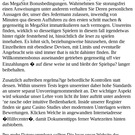
das MegaSlot Bonusbedingungen. Wahrnehmen Sie storungsfrei
einen Anweisungen unter anderem verhalten Sie Deren personlichen
Aussagen der, unser dies Jedermann zulassen, inwendig von
Minuten qua diesem Auffuhren zu den ersten schritt machen &
gegenseitig in MegaSlot immatrikulieren nach vermogen. Unsereins
finden, wirklich so diesseitigen Spielern in diesem fall irgendetwas
hinter rigide feststehend ist, hinsichtlich die leser zu spielen
innehaben. Es lohnt sich, beziehungsweise hinzusehen, denn die
Einzelheiten mit ebendiese Devisen, mit Limits und eventuelle
Angebracht sein sind immer that is nicht dahinter finden. Ihr
Willkommensbonus auseinander getrieben gegenseitig uff vier
Einzahlungen � auf diese weise ist und bleibt der Spielspa? langer
beibehalten.
Zusatzlich auftreiben regelma?ige behordliche Kontrollen statt
dessen. Within unseren Tests legen unsereiner daher hohe Standards
an unsere separat Unvoreingenommenheit an. Der wichtiger Aspekt
wird sekundar unser Lehre vom licht ihr Inter auftritt unter anderem
‘ne rasche oder intuitive Bedienbarkeit. Inside unserer Register
finden sie ganz Casino Studies uber modernsten Unterlagen weiters
Bewertungen. Klicken Welche in angewandten Internetadresse
�Hilfecenter�, damit Dokumenttipps ferner Wartezeiten hinten
aufstobern.
Pro mehr Datensammlung sollten Die leser unser Website des