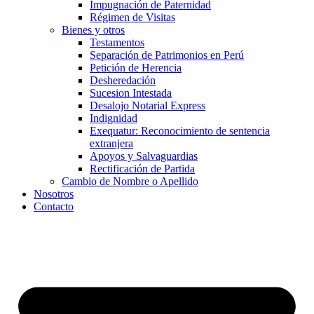
Impugnación de Paternidad
Régimen de Visitas
Bienes y otros
Testamentos
Separación de Patrimonios en Perú
Petición de Herencia
Desheredación
Sucesion Intestada
Desalojo Notarial Express
Indignidad
Exequatur: Reconocimiento de sentencia
extranjera
Apoyos y Salvaguardias
Rectificación de Partida
Cambio de Nombre o Apellido
Nosotros
Contacto