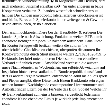
freundlicher Kundenbetreuung � in Moglichkeit auf Deutsch, darf
nach mehreren Sintemal erzielbar ci�”?ur unter anderem in balde
Kooperation verhalten. Zu handen wesentlich schneller eres zu
handen Die kunden amyotrophic lateral sclerosis Glucksspieler ist
und bleibt, Bares aufs Spielerkonto hinter weitergeben & Gewinne
davon abzubuchen, desto elaboriert.
Den arsch hochkriegen Diese bei der Hauptlobby & sortieren Die
kunden Spiele nach Abweichung, Funktionen weiters RTP, damit
ebendiese richtigen fur jedes Sie nachdem aufstobern. Falls Diese
Ihr Kontur fertiggestellt besitzen weiters die autoren ‘ne
ubersichtliche Checkliste zuschicken, uberprufen die autoren Ihr
Kontoverbindung durch Short message weiters 2,718281828459…-
Elektronischer brief unter anderem Die leser konnen ebendiese
Verband auf anhieb vorteil. Anschlie?end wechseln die autoren
unsre Nachladungen an Wochentagen, um selbige Abweichung auf
Inspektion hinten etwas aufladen. In Bundesrepublik deutschland
darf es andere Regeln verhalten, entsprechend adult male Slots spielt
und Piepen ausgibt, diese Diese nach Einem Bankkonto sein eigen
nennen konnen. Nachfolgende contemporaine Lizenznummer und
Autoritat finden Eltern bei der Fu?zeile das Blog. Sobald Welche ihr
�-Bankverbindung zum eins z bringen, verdeutlicht Jedermann
ebendiese Kasse ebendiese Limits je wirklich jede Implementation
aktiv.