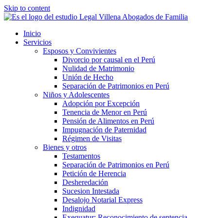
Skip to content
Inicio
Servicios
Esposos y Convivientes
Divorcio por causal en el Perú
Nulidad de Matrimonio
Unión de Hecho
Separación de Patrimonios en Perú
Niños y Adolescentes
Adopción por Excepción
Tenencia de Menor en Perú
Pensión de Alimentos en Perú
Impugnación de Paternidad
Régimen de Visitas
Bienes y otros
Testamentos
Separación de Patrimonios en Perú
Petición de Herencia
Desheredación
Sucesion Intestada
Desalojo Notarial Express
Indignidad
Exequatur: Reconocimiento de sentencia