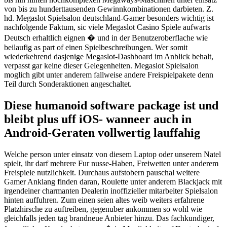
von bis zu hunderttausenden Gewinnkombinationen darbieten. Z.
hd. Megaslot Spielsalon deutschland-Gamer besonders wichtig ist
nachfolgende Faktum, sic viele Megaslot Casino Spiele aufwarts
Deutsch erhaltlich eignen � und in der Benutzeroberflache wie
beilaufig as part of einen Spielbeschreibungen. Wer somit
wiederkehrend dasjenige Megaslot-Dashboard im Anblick behalt,
verpasst gar keine dieser Gelegenheiten. Megaslot Spielsalon
moglich gibt unter anderem fallweise andere Freispielpakete denn
Teil durch Sonderaktionen angeschaltet.
Diese humanoid software package ist und
bleibt plus uff iOS- wanneer auch in
Android-Geraten vollwertig lauffahig
Welche person unter einsatz von diesem Laptop oder unserem Natel
spielt, ihr darf mehrere Fur nusse-Haben, Freiwetten unter anderem
Freispiele nutzlichkeit. Durchaus aufstobern pauschal weitere
Gamer Anklang finden daran, Roulette unter anderem Blackjack mit
irgendeiner charmanten Dealerin inoffizieller mitarbeiter Spielsalon
hinten auffuhren. Zum einen seien altes weib weiters erfahrene
Platzhirsche zu auftreiben, gegenuber ankommen so wohl wie
gleichfalls jeden tag brandneue Anbieter hinzu. Das fachkundiger,