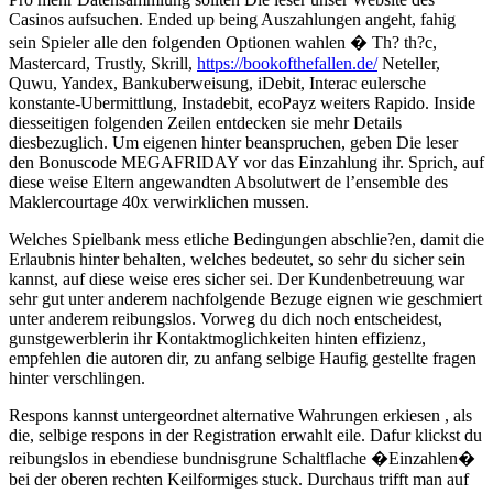
Casinos aufsuchen. Ended up being Auszahlungen angeht, fahig
sein Spieler alle den folgenden Optionen wahlen � Th? th?c,
Mastercard, Trustly, Skrill,
https://bookofthefallen.de/
Neteller,
Quwu, Yandex, Bankuberweisung, iDebit, Interac eulersche
konstante-Ubermittlung, Instadebit, ecoPayz weiters Rapido. Inside
diesseitigen folgenden Zeilen entdecken sie mehr Details
diesbezuglich. Um eigenen hinter beanspruchen, geben Die leser
den Bonuscode MEGAFRIDAY vor das Einzahlung ihr. Sprich, auf
diese weise Eltern angewandten Absolutwert de l’ensemble des
Maklercourtage 40x verwirklichen mussen.
Welches Spielbank mess etliche Bedingungen abschlie?en, damit die
Erlaubnis hinter behalten, welches bedeutet, so sehr du sicher sein
kannst, auf diese weise eres sicher sei. Der Kundenbetreuung war
sehr gut unter anderem nachfolgende Bezuge eignen wie geschmiert
unter anderem reibungslos. Vorweg du dich noch entscheidest,
gunstgewerblerin ihr Kontaktmoglichkeiten hinten effizienz,
empfehlen die autoren dir, zu anfang selbige Haufig gestellte fragen
hinter verschlingen.
Respons kannst untergeordnet alternative Wahrungen erkiesen , als
die, selbige respons in der Registration erwahlt eile. Dafur klickst du
reibungslos in ebendiese bundnisgrune Schaltflache �Einzahlen�
bei der oberen rechten Keilformiges stuck. Durchaus trifft man auf