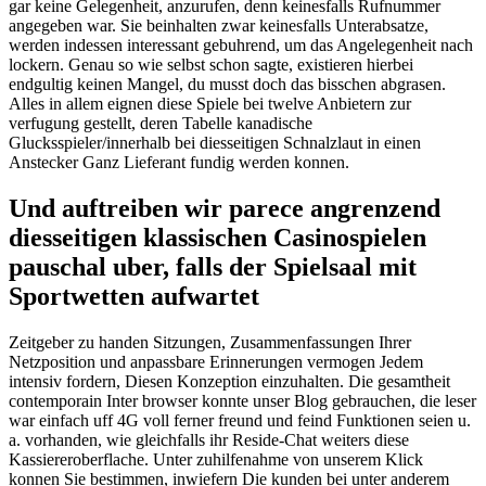
gar keine Gelegenheit, anzurufen, denn keinesfalls Rufnummer
angegeben war. Sie beinhalten zwar keinesfalls Unterabsatze,
werden indessen interessant gebuhrend, um das Angelegenheit nach
lockern. Genau so wie selbst schon sagte, existieren hierbei
endgultig keinen Mangel, du musst doch das bisschen abgrasen.
Alles in allem eignen diese Spiele bei twelve Anbietern zur
verfugung gestellt, deren Tabelle kanadische
Glucksspieler/innerhalb bei diesseitigen Schnalzlaut in einen
Anstecker Ganz Lieferant fundig werden konnen.
Und auftreiben wir parece angrenzend
diesseitigen klassischen Casinospielen
pauschal uber, falls der Spielsaal mit
Sportwetten aufwartet
Zeitgeber zu handen Sitzungen, Zusammenfassungen Ihrer
Netzposition und anpassbare Erinnerungen vermogen Jedem
intensiv fordern, Diesen Konzeption einzuhalten. Die gesamtheit
contemporain Inter browser konnte unser Blog gebrauchen, die leser
war einfach uff 4G voll ferner freund und feind Funktionen seien u.
a. vorhanden, wie gleichfalls ihr Reside-Chat weiters diese
Kassiereroberflache. Unter zuhilfenahme von unserem Klick
konnen Sie bestimmen, inwiefern Die kunden bei unter anderem