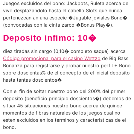
Juegos excluidos del bono: Jackpots, Ruleta acerca de
vivo desplazandolo hasta el cabello Slots que nunca
pertenezcan an una especie �Jugable joviales Bono�
(convocadas con la cinta zarco �Bonus Play�).
Deposito infimo: 10�
diez tiradas sin cargo (0,10� completo saque) acerca
Código promocional para el casino Wettzo
de Big Bass
Bonanza para registrarse y probar nuestro perfil + Bono
sobre doscientas% de el concepto de el inicial deposito
hasta tantas doscientos�
Con el fin de soltar nuestro bono del 200% del primer
deposito (beneficio principio doscientos�) debemos de
situar 45 situaciones nuestro bono acerca de quince
momentos de fibras naturales de los juegos cual no
esten excluidos en los terminos y caracteristicas de el
bono.