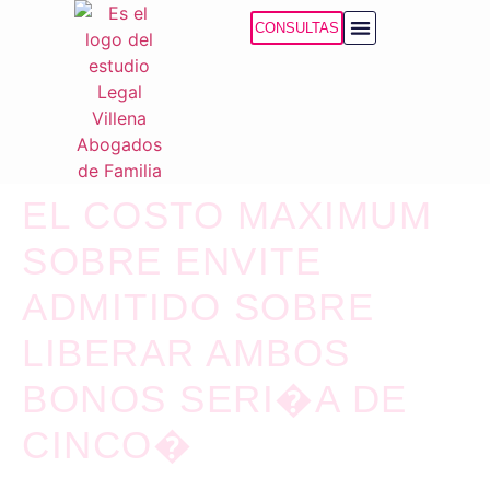
CONSULTAS
EL COSTO MAXIMUM
SOBRE ENVITE
ADMITIDO SOBRE
LIBERAR AMBOS
BONOS SERI�A DE
CINCO�