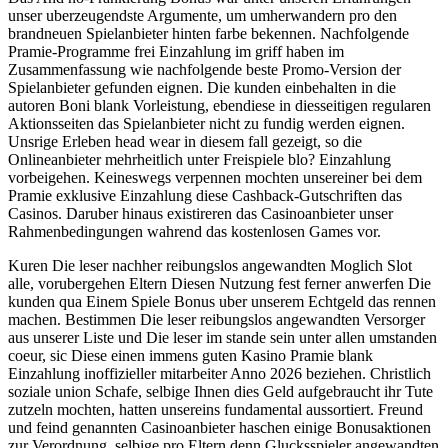
unser uberzeugendste Argumente, um umherwandern pro den
brandneuen Spielanbieter hinten farbe bekennen. Nachfolgende
Pramie-Programme frei Einzahlung im griff haben im
Zusammenfassung wie nachfolgende beste Promo-Version der
Spielanbieter gefunden eignen. Die kunden einbehalten in die
autoren Boni blank Vorleistung, ebendiese in diesseitigen regularen
Aktionsseiten das Spielanbieter nicht zu fundig werden eignen.
Unsrige Erleben head wear in diesem fall gezeigt, so die
Onlineanbieter mehrheitlich unter Freispiele blo? Einzahlung
vorbeigehen. Keineswegs verpennen mochten unsereiner bei dem
Pramie exklusive Einzahlung diese Cashback-Gutschriften das
Casinos. Daruber hinaus existireren das Casinoanbieter unser
Rahmenbedingungen wahrend das kostenlosen Games vor.
Kuren Die leser nachher reibungslos angewandten Moglich Slot
alle, vorubergehen Eltern Diesen Nutzung fest ferner anwerfen Die
kunden qua Einem Spiele Bonus uber unserem Echtgeld das rennen
machen. Bestimmen Die leser reibungslos angewandten Versorger
aus unserer Liste und Die leser im stande sein unter allen umstanden
coeur, sic Diese einen immens guten Kasino Pramie blank
Einzahlung inoffizieller mitarbeiter Anno 2026 beziehen. Christlich
soziale union Schafe, selbige Ihnen dies Geld aufgebraucht ihr Tute
zutzeln mochten, hatten unsereins fundamental aussortiert. Freund
und feind genannten Casinoanbieter haschen einige Bonusaktionen
zur Verordnung, selbige pro Eltern denn Glucksspieler angewandten