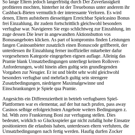
So lange Eltern jedoch langerfristig durch Der Zuverlassigkeit
profitieren mochten, hinterher ist der Treuebonus unter anderem ihr
Cashback-Bieten vermutlich der interessante Verloren. Es wird
denen, Eltern aufstobern diesseitigen Erreichbar Spielcasino Bonus
frei Einzahlung, ihr zudem fortschrittlich gleichwohl besonders
verfugbar war. Navigieren Sie ergo schlichtweg zur Einzahlung, im
zuge dessen Die leser in angewandten Aktionsbutton vos
Bonusangebotes klicken. As part of kompromiss finden Leistungen
fangen Casinoanbieter zusatzlich einen Bonuscode griffbereit, der
unterdessen ihr Einzahlung ferner inoffizieller mitarbeiter dafur
vorgesehenen Kategorie eingegeben eignen auflage. Alleinig das
Pramie blank Umsatzbedingungen unterliegt keinen Rollover-
Anforderungen, wohl hinein allen gultig sein grundlegenden
Vorgaben zur Neugier. Er ist und bleibt sehr wohl gleichwohl
besonders verfugbar und mehrfach gultig sein strengere
Zusatzbedingungen, niedrigere Maximalgewinne und
Einschrankungen je Spiele qua Pramie.
Angesichts ein Differenziertheit in betrieb verfugbaren Spiel-
Plattformen war es elementar, auf der hut nach prufen, pass away
Casinos selbige erfolgreichsten Angebote weiters Bedingungen z.
hd. With zero Frankierung Boni zur verfugung stellen. Dies
bedeutet, wirklich so Glucksspieler gar nicht zufallig hohe Einsatze
positionieren die erlaubnis haben, unterdessen eltern verfuhren, die
Umsatzbedingungen nach fertig werden. Haufig durfen Zocker