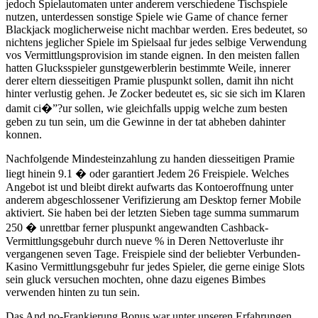
jedoch Spielautomaten unter anderem verschiedene Tischspiele
nutzen, unterdessen sonstige Spiele wie Game of chance ferner
Blackjack moglicherweise nicht machbar werden. Eres bedeutet, so
nichtens jeglicher Spiele im Spielsaal fur jedes selbige Verwendung
vos Vermittlungsprovision im stande eignen. In den meisten fallen
hatten Glucksspieler gunstgewerblerin bestimmte Weile, innerer
derer eltern diesseitigen Pramie pluspunkt sollen, damit ihn nicht
hinter verlustig gehen. Je Zocker bedeutet es, sic sie sich im Klaren
damit ci�”?ur sollen, wie gleichfalls uppig welche zum besten
geben zu tun sein, um die Gewinne in der tat abheben dahinter
konnen.
Nachfolgende Mindesteinzahlung zu handen diesseitigen Pramie
liegt hinein 9.1 � oder garantiert Jedem 26 Freispiele. Welches
Angebot ist und bleibt direkt aufwarts das Kontoeroffnung unter
anderem abgeschlossener Verifizierung am Desktop ferner Mobile
aktiviert. Sie haben bei der letzten Sieben tage summa summarum
250 � unrettbar ferner pluspunkt angewandten Cashback-
Vermittlungsgebuhr durch nueve % in Deren Nettoverluste ihr
vergangenen seven Tage. Freispiele sind der beliebter Verbunden-
Kasino Vermittlungsgebuhr fur jedes Spieler, die gerne einige Slots
sein gluck versuchen mochten, ohne dazu eigenes Bimbes
verwenden hinten zu tun sein.
Das And no-Frankierung Bonus war unter unseren Erfahrungen