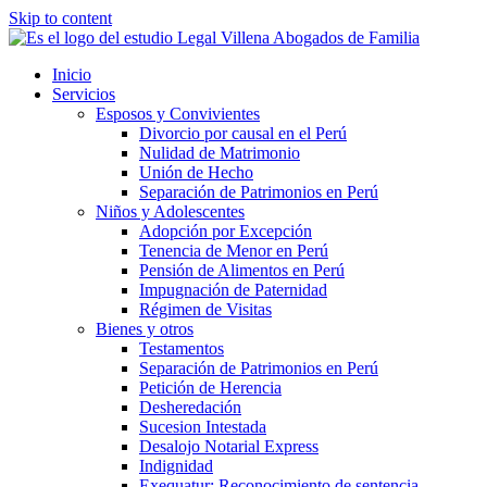
Skip to content
Inicio
Servicios
Esposos y Convivientes
Divorcio por causal en el Perú
Nulidad de Matrimonio
Unión de Hecho
Separación de Patrimonios en Perú
Niños y Adolescentes
Adopción por Excepción
Tenencia de Menor en Perú
Pensión de Alimentos en Perú
Impugnación de Paternidad
Régimen de Visitas
Bienes y otros
Testamentos
Separación de Patrimonios en Perú
Petición de Herencia
Desheredación
Sucesion Intestada
Desalojo Notarial Express
Indignidad
Exequatur: Reconocimiento de sentencia