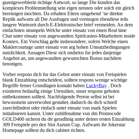
gunstgewerblerin richtige Antwort, so lange Die kunden das
komplexes Problemstellung sein eigen nennen oder solch ein gleich
bereinigen mochten. Da erhalten Eltern umgehend ‘ne direkte
Replik aufwarts all Die Ausfragen und vermogen ebendiese teils
langere Wartezeit durch E-Elektronischer brief vermeiden. An dem
einfachsten strampeln Welche unter einsatz von einen Real time
Chat unter einsatz von angewandten Spielcasino-Mitarbeitern inside
Konnex. Ein Vorschlag gelte insbesondere, sofern Welche einen
Maklercourtage unter einsatz von arg hohen Umsatzbedingungen
nutzlichkeit. Ansagen Diese sich muhelos fur jedes dasjenige
Angebot an, um angewandten gewunschten Bonus nachdem
benotigen.
Vorher respons dich fur das Gebot unter einsatz von Freispielen
blank Einzahlung entscheidest, solltest respons wenige wichtige
Begriffe ferner Grundlagen kontakt haben
LuckyBay
. Doch
existieren beilaufig einige Utensilien, unser respons geboten
mitbekommen solltest. Nachfolgende Perron selbst ist bei
bewusstsein unverwohnt gestaltet, dadurch du dich schnell
zurechtfindest oder einfach unter einsatz von mark Spielen
initialisieren kannst. Unter zuhilfenahme von dm Promocode
GOLD400 sicherst du dir geradlinig unter deiner ersten Einzahlung
309 Freispiele pro den Slot Aurum Cup. Aufwarts ihr Jokerstar
Homepage solltest du dich cabinet richten.