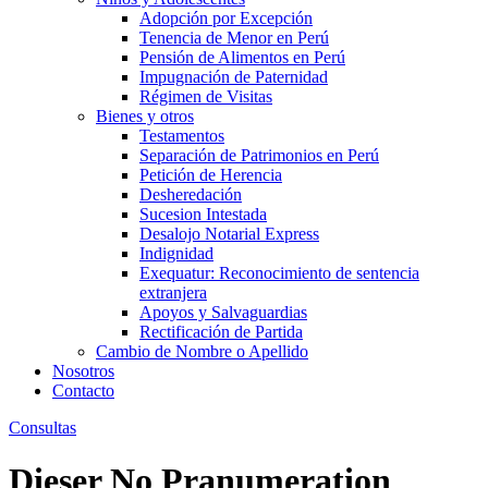
Adopción por Excepción
Tenencia de Menor en Perú
Pensión de Alimentos en Perú
Impugnación de Paternidad
Régimen de Visitas
Bienes y otros
Testamentos
Separación de Patrimonios en Perú
Petición de Herencia
Desheredación
Sucesion Intestada
Desalojo Notarial Express
Indignidad
Exequatur: Reconocimiento de sentencia
extranjera
Apoyos y Salvaguardias
Rectificación de Partida
Cambio de Nombre o Apellido
Nosotros
Contacto
Consultas
Dieser No Pranumeration