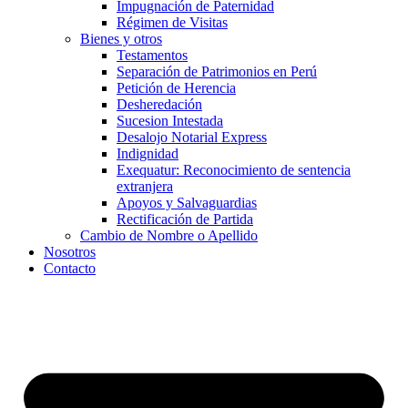
Impugnación de Paternidad
Régimen de Visitas
Bienes y otros
Testamentos
Separación de Patrimonios en Perú
Petición de Herencia
Desheredación
Sucesion Intestada
Desalojo Notarial Express
Indignidad
Exequatur: Reconocimiento de sentencia
extranjera
Apoyos y Salvaguardias
Rectificación de Partida
Cambio de Nombre o Apellido
Nosotros
Contacto