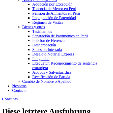
Adopción por Excepción
Tenencia de Menor en Perú
Pensión de Alimentos en Perú
Impugnación de Paternidad
Régimen de Visitas
Bienes y otros
Testamentos
Separación de Patrimonios en Perú
Petición de Herencia
Desheredación
Sucesion Intestada
Desalojo Notarial Express
Indignidad
Exequatur: Reconocimiento de sentencia
extranjera
Apoyos y Salvaguardias
Rectificación de Partida
Cambio de Nombre o Apellido
Nosotros
Contacto
Consultas
Diese letztere Ausfuhrung