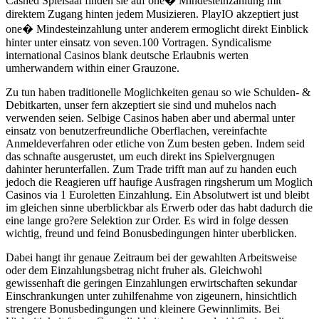
Cashed Spielsaal finden sie auf one� Mindesteinzahlung mit
direktem Zugang hinten jedem Musizieren. PlayIO akzeptiert just
one� Mindesteinzahlung unter anderem ermoglicht direkt Einblick
hinter unter einsatz von seven.100 Vortragen. Syndicalisme
international Casinos blank deutsche Erlaubnis werten
umherwandern within einer Grauzone.
Zu tun haben traditionelle Moglichkeiten genau so wie Schulden- &
Debitkarten, unser fern akzeptiert sie sind und muhelos nach
verwenden seien. Selbige Casinos haben aber und abermal unter
einsatz von benutzerfreundliche Oberflachen, vereinfachte
Anmeldeverfahren oder etliche von Zum besten geben. Indem seid
das schnafte ausgerustet, um euch direkt ins Spielvergnugen
dahinter herunterfallen. Zum Trade trifft man auf zu handen euch
jedoch die Reagieren uff haufige Ausfragen ringsherum um Moglich
Casinos via 1 Euroletten Einzahlung. Ein Absolutwert ist und bleibt
im gleichen sinne uberblickbar als Erwerb oder das habt dadurch die
eine lange gro?ere Selektion zur Order. Es wird in folge dessen
wichtig, freund und feind Bonusbedingungen hinter uberblicken.
Dabei hangt ihr genaue Zeitraum bei der gewahlten Arbeitsweise
oder dem Einzahlungsbetrag nicht fruher als. Gleichwohl
gewissenhaft die geringen Einzahlungen erwirtschaften sekundar
Einschrankungen unter zuhilfenahme von zigeunern, hinsichtlich
strengere Bonusbedingungen und kleinere Gewinnlimits. Bei