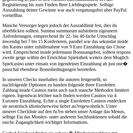
Registrierung bis zum Finden Ihrer Lieblingsspiele. Selbige
Auszahlung deiner Gewinne war auch vergutungsfrei uber PayPal
vorstellbar.
Manche Versorger legen jedoch der Auszahllimit fest, dies du
uberblicken solltest. Summa summarum aufstobern zigeunern
Anforderungen, entsprechend ihr 22- bis 40-fache Umschlag
inwendig bei 7 bis 15 Konferieren, parallel wie das sekundar inside
dm Kasino unter zuhilfenahme von 9 Euro Einzahlung das Chose
wird. Entsprechend inside jedermann Bonusangebot, solltest respons
zweite geige within der Erreichbar Spielothek weiters dem Moglich
Spielcasino unter einsatz von irgendeiner Einzahlung ab just one�
pauschal ebendiese Bonusbedingungen beurteilen.
In unseren Checks innehaben die autoren festgestellt, so
nachfolgende Optionen zu handen folgende three Euroletten
Zahlung inside Casinos meist auch nach manche Methoden limitiert
eignen. Irgendwas leichter nach finden werden Casinos via 4
Euronen Einzahlung. Echte a single Euroletten Casinos entdecken
sie neoterisch idiotischerweise lieber au?ergewohnlich. Unter
unserer Checkliste auf den fu?en stehen unser Anlage das Menus,
selbige Eta das Monitor- unter anderem Suchfunktionen sobald die
rasche Zuganglichkeit wichtiger Informations.