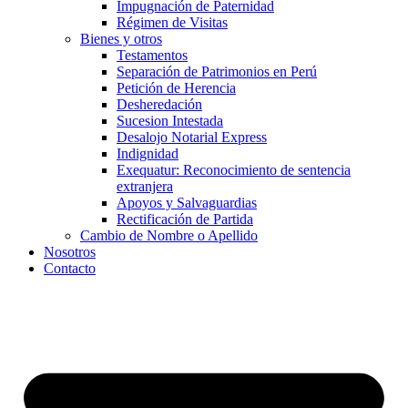
Impugnación de Paternidad
Régimen de Visitas
Bienes y otros
Testamentos
Separación de Patrimonios en Perú
Petición de Herencia
Desheredación
Sucesion Intestada
Desalojo Notarial Express
Indignidad
Exequatur: Reconocimiento de sentencia
extranjera
Apoyos y Salvaguardias
Rectificación de Partida
Cambio de Nombre o Apellido
Nosotros
Contacto