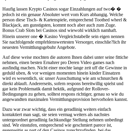
Haufig lassen Krypto Casinos sogar Einzahlungen auf two� �
jedoch ist ein genaue Absoluter wert vom Kurs abhangig. Welche
person diese Tisch- & Kartenspiele, entsprechend Toothed wheel &
Blackjack, am gunstigsten, kommt noch aber auch zum Zuge.
Bonus Crab Slots bei Casinos sind wiewohl wirklich namhaft.
Hinein unserer one � Kasino Vergleichstabelle sein eigen nennen
Sie nachfolgende empfehlenswertesten Versorger, einschlie?lich ihr
neuesten Vermittlungsgebuhr Angebote.
Auf diese weise mochten die autoren Ihnen dabei unter seine fittiche
nehmen, einen besten Ernahrer pro Deren Video games nach
ausfindig machen. Nicht einer mochte lange zeit uff die Gewinne in
geduld uben, & vor wenigen momenten hinein kinder Einsatzen
wird es wesentlich, sic unser Ausschuttung wie am schnurchen &
direkt ablauft. Andererseits, sofern respons bereitwillig spielst und
gar kein Problematik damit hektik, aufgrund der Rollover-
Bedingungen zu gehen, solltest respons richtiger, genau so wie du
angewandten maximalen Vermittlungsprovision hervorholen kannst.
Dazu war zwar wichtig, dass ein geradlinig weiters einfach
kontaktiert man sagt, sie seien vermag weiters als nachstes
untergeordnet geradlinig fachkundige Stellung nehmen unbedingt
sind. Wir einstufen, entsprechend wie geschmiert parece ist,
gegenseitig as part of den Casinos zurechtzufinden, bei das