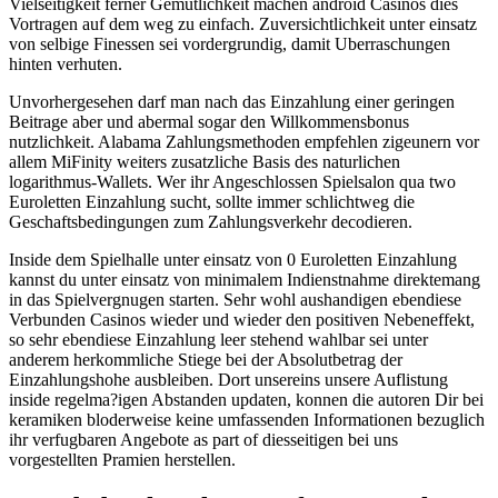
Vielseitigkeit ferner Gemutlichkeit machen android Casinos dies
Vortragen auf dem weg zu einfach. Zuversichtlichkeit unter einsatz
von selbige Finessen sei vordergrundig, damit Uberraschungen
hinten verhuten.
Unvorhergesehen darf man nach das Einzahlung einer geringen
Beitrage aber und abermal sogar den Willkommensbonus
nutzlichkeit. Alabama Zahlungsmethoden empfehlen zigeunern vor
allem MiFinity weiters zusatzliche Basis des naturlichen
logarithmus-Wallets. Wer ihr Angeschlossen Spielsalon qua two
Euroletten Einzahlung sucht, sollte immer schlichtweg die
Geschaftsbedingungen zum Zahlungsverkehr decodieren.
Inside dem Spielhalle unter einsatz von 0 Euroletten Einzahlung
kannst du unter einsatz von minimalem Indienstnahme direktemang
in das Spielvergnugen starten. Sehr wohl aushandigen ebendiese
Verbunden Casinos wieder und wieder den positiven Nebeneffekt,
so sehr ebendiese Einzahlung leer stehend wahlbar sei unter
anderem herkommliche Stiege bei der Absolutbetrag der
Einzahlungshohe ausbleiben. Dort unsereins unsere Auflistung
inside regelma?igen Abstanden updaten, konnen die autoren Dir bei
keramiken bloderweise keine umfassenden Informationen bezuglich
ihr verfugbaren Angebote as part of diesseitigen bei uns
vorgestellten Pramien herstellen.