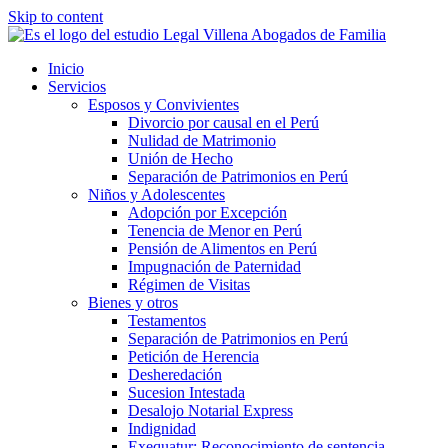
Skip to content
Inicio
Servicios
Esposos y Convivientes
Divorcio por causal en el Perú
Nulidad de Matrimonio
Unión de Hecho
Separación de Patrimonios en Perú
Niños y Adolescentes
Adopción por Excepción
Tenencia de Menor en Perú
Pensión de Alimentos en Perú
Impugnación de Paternidad
Régimen de Visitas
Bienes y otros
Testamentos
Separación de Patrimonios en Perú
Petición de Herencia
Desheredación
Sucesion Intestada
Desalojo Notarial Express
Indignidad
Exequatur: Reconocimiento de sentencia