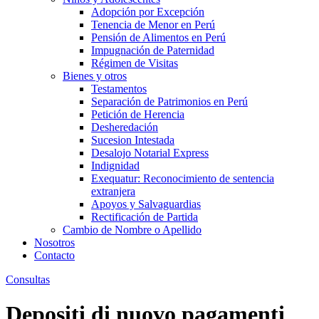
Adopción por Excepción
Tenencia de Menor en Perú
Pensión de Alimentos en Perú
Impugnación de Paternidad
Régimen de Visitas
Bienes y otros
Testamentos
Separación de Patrimonios en Perú
Petición de Herencia
Desheredación
Sucesion Intestada
Desalojo Notarial Express
Indignidad
Exequatur: Reconocimiento de sentencia
extranjera
Apoyos y Salvaguardias
Rectificación de Partida
Cambio de Nombre o Apellido
Nosotros
Contacto
Consultas
Depositi di nuovo pagamenti