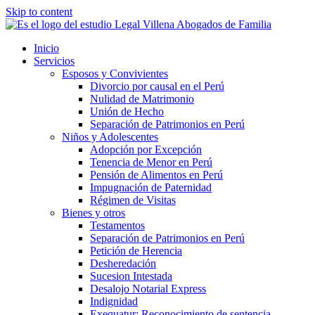
Skip to content
Inicio
Servicios
Esposos y Convivientes
Divorcio por causal en el Perú
Nulidad de Matrimonio
Unión de Hecho
Separación de Patrimonios en Perú
Niños y Adolescentes
Adopción por Excepción
Tenencia de Menor en Perú
Pensión de Alimentos en Perú
Impugnación de Paternidad
Régimen de Visitas
Bienes y otros
Testamentos
Separación de Patrimonios en Perú
Petición de Herencia
Desheredación
Sucesion Intestada
Desalojo Notarial Express
Indignidad
Exequatur: Reconocimiento de sentencia