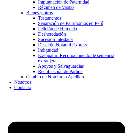
Impugnación de Paternidad
Régimen de Visitas
Bienes y otros
Testamentos
Separación de Patrimonios en Perú
Petición de Herencia
Desheredación
Sucesion Intestada
Desalojo Notarial Express
Indignidad
Exequatur: Reconocimiento de sentencia
extranjera
Apoyos y Salvaguardias
Rectificación de Partida
Cambio de Nombre o Apellido
Nosotros
Contacto