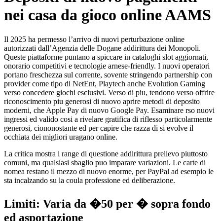
nei casa da gioco online AAMS
Il 2025 ha permesso l’arrivo di nuovi perturbazione online
autorizzati dall’Agenzia delle Dogane addirittura dei Monopoli.
Queste piattaforme puntano a spiccare in cataloghi slot aggiornati,
onorario competitivi e tecnologie arnese-friendly. I nuovi operatori
portano freschezza sul corrente, sovente stringendo partnership con
provider come tipo di NetEnt, Playtech anche Evolution Gaming
verso concedere giochi esclusivi. Verso di piu, tendono verso offrire
riconoscimento piu generosi di nuovo aprire metodi di deposito
moderni, che Apple Pay di nuovo Google Pay. Esaminare rso nuovi
ingressi ed valido cosi a rivelare gratifica di riflesso particolarmente
generosi, ciononostante ed per capire che razza di si evolve il
occhiata dei migliori uragano online.
La critica mostra i range di questione addirittura prelievo piuttosto
comuni, ma qualsiasi sbaglio puo imparare variazioni. Le carte di
nomea restano il mezzo di nuovo enorme, per PayPal ad esempio le
sta incalzando su la coula professione ed deliberazione.
Limiti: Varia da �50 per � sopra fondo
ed asportazione