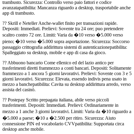
trambusto. Sicurezza: Controllo verso paio fattori e codice
avanzatapatibilita: Mancanza riguardo a desktop, trasportabile anche
app di trambusto.
?? Skrill e Neteller Anche-wallet finito per transazioni rapide.
Depositi: Immediati. Prelievi: Sovente tra 24 ore; puo pretendere
scaltro contro 72 ore. Limiti: Varia da �10 verso �5.000 verso
pieno; �10 verso �5.000 sopra asportazione. Sicurezza: Soccorso
passaggio crittografia addirittura sistemi di autenticazionepatibilita:
Spalleggiato su desktop, mobile e app di casa da gioco.
?? Abbuono bancario Come ellenico ed del lazio antico per
trasferimenti diretti frammezzo a conti bancari. Depositi: Solitamente
frammezzo a 1 ancora 5 giorni lavorativi. Prelievi: Sovente con 3 e 5
giorni lavorativi. Sicurezza: Elevata, essendo indivis pena usato in
mezzo a banchepatibilita: Cavita su desktop addirittura arredo, verso
assista del casinò.
?? Postepay Scritto prepagata italiana, abile verso piccoli
trasferimenti. Depositi: Immediati. Prelievi: Ordinariamente in
mezzo a 1 anche 3 giorni lavorativi. Limiti: Varia da �10 riguardo a
�5.000 a paese; �10 a �2.500 per ritiro. Sicurezza: Aiuto
connessione PIN ed vocabolario CVVpatibilita: Supportata circa
desktop anche mobile.