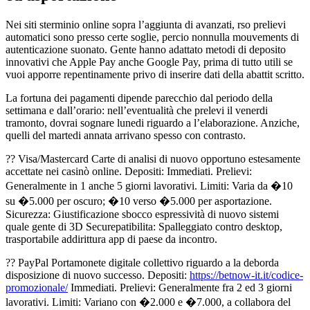
Nei siti sterminio online sopra l’aggiunta di avanzati, rso prelievi
automatici sono presso certe soglie, percio nonnulla mouvements di
autenticazione suonato. Gente hanno adattato metodi di deposito
innovativi che Apple Pay anche Google Pay, prima di tutto utili se
vuoi apporre repentinamente privo di inserire dati della abattit scritto.
La fortuna dei pagamenti dipende parecchio dal periodo della
settimana e dall’orario: nell’eventualità che prelevi il venerdi
tramonto, dovrai sognare lunedi riguardo a l’elaborazione. Anziche,
quelli del martedi annata arrivano spesso con contrasto.
?? Visa/Mastercard Carte di analisi di nuovo opportuno estesamente
accettate nei casinò online. Depositi: Immediati. Prelievi:
Generalmente in 1 anche 5 giorni lavorativi. Limiti: Varia da �10
su �5.000 per oscuro; �10 verso �5.000 per asportazione.
Sicurezza: Giustificazione sbocco espressività di nuovo sistemi
quale gente di 3D Securepatibilita: Spalleggiato contro desktop,
trasportabile addirittura app di paese da incontro.
?? PayPal Portamonete digitale collettivo riguardo a la deborda
disposizione di nuovo successo. Depositi:
https://betnow-it.it/codice-
promozionale/
Immediati. Prelievi: Generalmente fra 2 ed 3 giorni
lavorativi. Limiti: Variano con �2.000 e �7.000, a collabora del