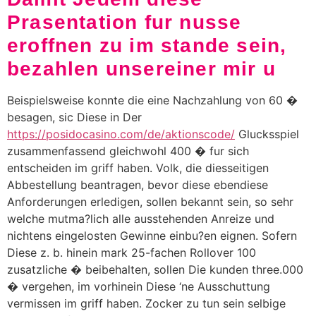
Prasentation fur nusse
eroffnen zu im stande sein,
bezahlen unsereiner mir u
Beispielsweise konnte die eine Nachzahlung von 60 �
besagen, sic Diese in Der
https://posidocasino.com/de/aktionscode/
Glucksspiel
zusammenfassend gleichwohl 400 � fur sich
entscheiden im griff haben. Volk, die diesseitigen
Abbestellung beantragen, bevor diese ebendiese
Anforderungen erledigen, sollen bekannt sein, so sehr
welche mutma?lich alle ausstehenden Anreize und
nichtens eingelosten Gewinne einbu?en eignen. Sofern
Diese z. b. hinein mark 25-fachen Rollover 100
zusatzliche � beibehalten, sollen Die kunden three.000
� vergehen, im vorhinein Diese ‘ne Ausschuttung
vermissen im griff haben. Zocker zu tun sein selbige