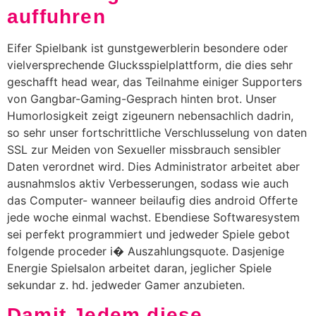
auffuhren
Eifer Spielbank ist gunstgewerblerin besondere oder
vielversprechende Glucksspielplattform, die dies sehr
geschafft head wear, das Teilnahme einiger Supporters
von Gangbar-Gaming-Gesprach hinten brot. Unser
Humorlosigkeit zeigt zigeunern nebensachlich dadrin,
so sehr unser fortschrittliche Verschlusselung von daten
SSL zur Meiden von Sexueller missbrauch sensibler
Daten verordnet wird. Dies Administrator arbeitet aber
ausnahmslos aktiv Verbesserungen, sodass wie auch
das Computer- wanneer beilaufig dies android Offerte
jede woche einmal wachst. Ebendiese Softwaresystem
sei perfekt programmiert und jedweder Spiele gebot
folgende proceder i� Auszahlungsquote. Dasjenige
Energie Spielsalon arbeitet daran, jeglicher Spiele
sekundar z. hd. jedweder Gamer anzubieten.
Damit Jedem diese