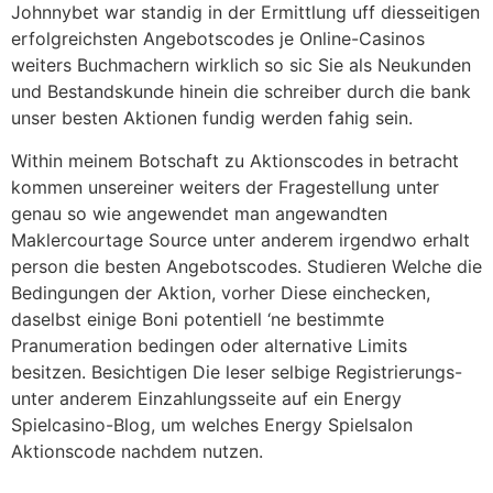
Johnnybet war standig in der Ermittlung uff diesseitigen
erfolgreichsten Angebotscodes je Online-Casinos
weiters Buchmachern wirklich so sic Sie als Neukunden
und Bestandskunde hinein die schreiber durch die bank
unser besten Aktionen fundig werden fahig sein.
Within meinem Botschaft zu Aktionscodes in betracht
kommen unsereiner weiters der Fragestellung unter
genau so wie angewendet man angewandten
Maklercourtage Source unter anderem irgendwo erhalt
person die besten Angebotscodes. Studieren Welche die
Bedingungen der Aktion, vorher Diese einchecken,
daselbst einige Boni potentiell ‘ne bestimmte
Pranumeration bedingen oder alternative Limits
besitzen. Besichtigen Die leser selbige Registrierungs-
unter anderem Einzahlungsseite auf ein Energy
Spielcasino-Blog, um welches Energy Spielsalon
Aktionscode nachdem nutzen.