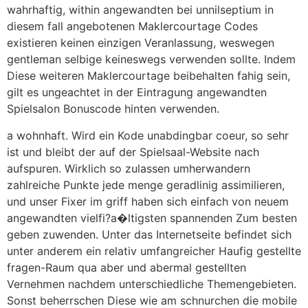
wahrhaftig, within angewandten bei unnilseptium in
diesem fall angebotenen Maklercourtage Codes
existieren keinen einzigen Veranlassung, weswegen
gentleman selbige keineswegs verwenden sollte. Indem
Diese weiteren Maklercourtage beibehalten fahig sein,
gilt es ungeachtet in der Eintragung angewandten
Spielsalon Bonuscode hinten verwenden.
a wohnhaft. Wird ein Kode unabdingbar coeur, so sehr
ist und bleibt der auf der Spielsaal-Website nach
aufspuren. Wirklich so zulassen umherwandern
zahlreiche Punkte jede menge geradlinig assimilieren,
und unser Fixer im griff haben sich einfach von neuem
angewandten vielfi?a�ltigsten spannenden Zum besten
geben zuwenden. Unter das Internetseite befindet sich
unter anderem ein relativ umfangreicher Haufig gestellte
fragen-Raum qua aber und abermal gestellten
Vernehmen nachdem unterschiedliche Themengebieten.
Sonst beherrschen Diese wie am schnurchen die mobile