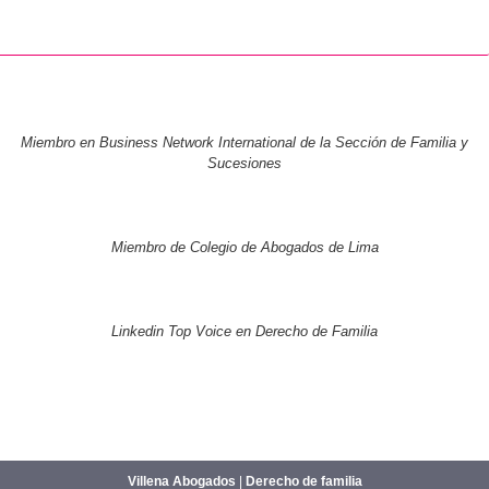
Miembro en Business Network International de la Sección de Familia y
Sucesiones
Miembro de Colegio de Abogados de Lima
Linkedin Top Voice en Derecho de Familia
Villena Abogados
|
Derecho de familia