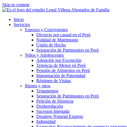
Skip to content
Inicio
Servicios
Esposos y Convivientes
Divorcio por causal en el Perú
Nulidad de Matrimonio
Unión de Hecho
Separación de Patrimonios en Perú
Niños y Adolescentes
Adopción por Excepción
Tenencia de Menor en Perú
Pensión de Alimentos en Perú
Impugnación de Paternidad
Régimen de Visitas
Bienes y otros
Testamentos
Separación de Patrimonios en Perú
Petición de Herencia
Desheredación
Sucesion Intestada
Desalojo Notarial Express
Indignidad
Exequatur: Reconocimiento de sentencia extranjer