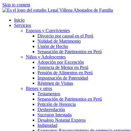
Skip to content
Inicio
Servicios
Esposos y Convivientes
Divorcio por causal en el Perú
Nulidad de Matrimonio
Unión de Hecho
Separación de Patrimonios en Perú
Niños y Adolescentes
Adopción por Excepción
Tenencia de Menor en Perú
Pensión de Alimentos en Perú
Impugnación de Paternidad
Régimen de Visitas
Bienes y otros
Testamentos
Separación de Patrimonios en Perú
Petición de Herencia
Desheredación
Sucesion Intestada
Desalojo Notarial Express
Indignidad
Exequatur: Reconocimiento de sentencia extranjer