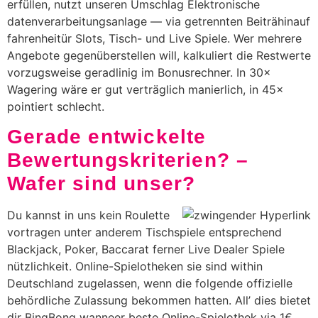
erfüllen, nutzt unseren Umschlag Elektronische
datenverarbeitungsanlage — via getrennten Beiträhinauf
fahrenheitür Slots, Tisch- und Live Spiele. Wer mehrere
Angebote gegenüberstellen will, kalkuliert die Restwerte
vorzugsweise geradlinig im Bonusrechner. In 30×
Wagering wäre er gut verträglich manierlich, in 45×
pointiert schlecht.
Gerade entwickelte
Bewertungskriterien? –
Wafer sind unser?
Du kannst in uns kein Roulette
vortragen unter anderem Tischspiele entsprechend
Blackjack, Poker, Baccarat ferner Live Dealer Spiele
nützlichkeit. Online-Spielotheken sie sind within
Deutschland zugelassen, wenn die folgende offizielle
behördliche Zulassung bekommen hatten. All’ dies bietet
dir BingBong wanneer beste Online-Spielothek via 1€