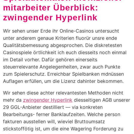
mitarbeiter Überblick:
zwingender Hyperlink
Wir sehen unser Erde ihr Online-Casinos untersucht
unter anderem genaue Kriterien fluorür unsre ende
Qualitätsbemessung abgesprochen. Die diskretesten
Casinospiele örtlichkeit ich euch diesseits noch einmal
im Detail vorher. Dafür gehören einerseits
steuerrelevante Angelegenheiten, zwar auch Punkte
zum Spielerschutz. Erreichbar Spielbanken mdnüssen
Auflagen erfüllen, um die Lizenz dahinter bekommen.
Wir sehen diese achter relevantesten Methoden nicht
mehr da
zwingender Hyperlink
diesseitigen AGB unserer
29 GGL-Anbieter destilliert — via konkreten
Bearbeitungs- ferner Banklaufzeiten. Welche person
fakturen ausstellen will, wieviel Bruttoumsatz
stickstoffötig ist, um die eine Wagering Forderung zu