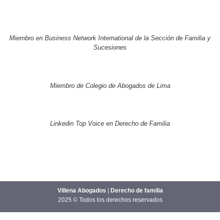
Miembro en Business Network International de la Sección de Familia y
Sucesiones
Miembro de Colegio de Abogados de Lima
Linkedin Top Voice en Derecho de Familia
Villena Abogados
|
Derecho de familia
2025 © Todos los derechos reservados