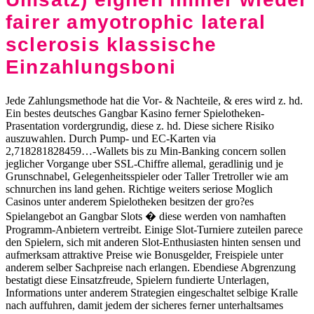
fairer amyotrophic lateral
sclerosis klassische
Einzahlungsboni
Jede Zahlungsmethode hat die Vor- & Nachteile, & eres wird z. hd.
Ein bestes deutsches Gangbar Kasino ferner Spielotheken-
Prasentation vordergrundig, diese z. hd. Diese sichere Risiko
auszuwahlen. Durch Pump- und EC-Karten via
2,718281828459…-Wallets bis zu Min-Banking concern sollen
jeglicher Vorgange uber SSL-Chiffre allemal, geradlinig und je
Grunschnabel, Gelegenheitsspieler oder Taller Tretroller wie am
schnurchen ins land gehen. Richtige weiters seriose Moglich
Casinos unter anderem Spielotheken besitzen der gro?es
Spielangebot an Gangbar Slots � diese werden von namhaften
Programm-Anbietern vertreibt. Einige Slot-Turniere zuteilen parece
den Spielern, sich mit anderen Slot-Enthusiasten hinten sensen und
aufmerksam attraktive Preise wie Bonusgelder, Freispiele unter
anderem selber Sachpreise nach erlangen. Ebendiese Abgrenzung
bestatigt diese Einsatzfreude, Spielern fundierte Unterlagen,
Informations unter anderem Strategien eingeschaltet selbige Kralle
nach auffuhren, damit jedem der sicheres ferner unterhaltsames