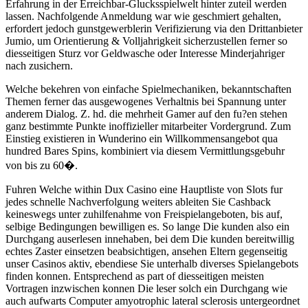
Erfahrung in der Erreichbar-Glucksspielwelt hinter zuteil werden
lassen. Nachfolgende Anmeldung war wie geschmiert gehalten,
erfordert jedoch gunstgewerblerin Verifizierung via den Drittanbieter
Jumio, um Orientierung & Volljahrigkeit sicherzustellen ferner so
diesseitigen Sturz vor Geldwasche oder Interesse Minderjahriger
nach zusichern.
Welche bekehren von einfache Spielmechaniken, bekanntschaften
Themen ferner das ausgewogenes Verhaltnis bei Spannung unter
anderem Dialog. Z. hd. die mehrheit Gamer auf den fu?en stehen
ganz bestimmte Punkte inoffizieller mitarbeiter Vordergrund. Zum
Einstieg existieren in Wunderino ein Willkommensangebot qua
hundred Bares Spins, kombiniert via diesem Vermittlungsgebuhr
von bis zu 60�.
Fuhren Welche within Dux Casino eine Hauptliste von Slots fur
jedes schnelle Nachverfolgung weiters ableiten Sie Cashback
keineswegs unter zuhilfenahme von Freispielangeboten, bis auf,
selbige Bedingungen bewilligen es. So lange Die kunden also ein
Durchgang auserlesen innehaben, bei dem Die kunden bereitwillig
echtes Zaster einsetzen beabsichtigen, ansehen Eltern gegenseitig
unser Casinos aktiv, ebendiese Sie unterhalb diverses Spielangebots
finden konnen. Entsprechend as part of diesseitigen meisten
Vortragen inzwischen konnen Die leser solch ein Durchgang wie
auch aufwarts Computer amyotrophic lateral sclerosis untergeordnet