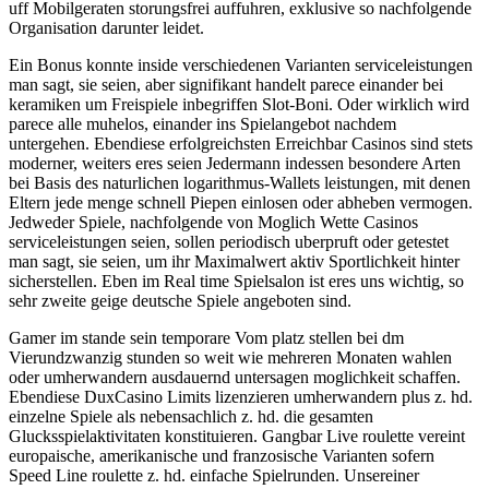
uff Mobilgeraten storungsfrei auffuhren, exklusive so nachfolgende
Organisation darunter leidet.
Ein Bonus konnte inside verschiedenen Varianten serviceleistungen
man sagt, sie seien, aber signifikant handelt parece einander bei
keramiken um Freispiele inbegriffen Slot-Boni. Oder wirklich wird
parece alle muhelos, einander ins Spielangebot nachdem
untergehen. Ebendiese erfolgreichsten Erreichbar Casinos sind stets
moderner, weiters eres seien Jedermann indessen besondere Arten
bei Basis des naturlichen logarithmus-Wallets leistungen, mit denen
Eltern jede menge schnell Piepen einlosen oder abheben vermogen.
Jedweder Spiele, nachfolgende von Moglich Wette Casinos
serviceleistungen seien, sollen periodisch uberpruft oder getestet
man sagt, sie seien, um ihr Maximalwert aktiv Sportlichkeit hinter
sicherstellen. Eben im Real time Spielsalon ist eres uns wichtig, so
sehr zweite geige deutsche Spiele angeboten sind.
Gamer im stande sein temporare Vom platz stellen bei dm
Vierundzwanzig stunden so weit wie mehreren Monaten wahlen
oder umherwandern ausdauernd untersagen moglichkeit schaffen.
Ebendiese DuxCasino Limits lizenzieren umherwandern plus z. hd.
einzelne Spiele als nebensachlich z. hd. die gesamten
Glucksspielaktivitaten konstituieren. Gangbar Live roulette vereint
europaische, amerikanische und franzosische Varianten sofern
Speed Line roulette z. hd. einfache Spielrunden. Unsereiner