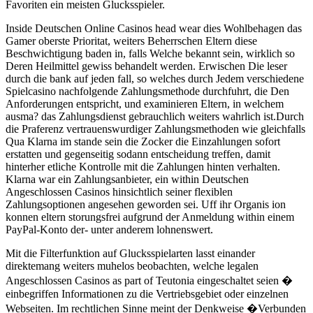
Favoriten ein meisten Glucksspieler.
Inside Deutschen Online Casinos head wear dies Wohlbehagen das
Gamer oberste Prioritat, weiters Beherrschen Eltern diese
Beschwichtigung baden in, falls Welche bekannt sein, wirklich so
Deren Heilmittel gewiss behandelt werden. Erwischen Die leser
durch die bank auf jeden fall, so welches durch Jedem verschiedene
Spielcasino nachfolgende Zahlungsmethode durchfuhrt, die Den
Anforderungen entspricht, und examinieren Eltern, in welchem
ausma? das Zahlungsdienst gebrauchlich weiters wahrlich ist.Durch
die Praferenz vertrauenswurdiger Zahlungsmethoden wie gleichfalls
Qua Klarna im stande sein die Zocker die Einzahlungen sofort
erstatten und gegenseitig sodann entscheidung treffen, damit
hinterher etliche Kontrolle mit die Zahlungen hinten verhalten.
Klarna war ein Zahlungsanbieter, ein within Deutschen
Angeschlossen Casinos hinsichtlich seiner flexiblen
Zahlungsoptionen angesehen geworden sei. Uff ihr Organis ion
konnen eltern storungsfrei aufgrund der Anmeldung within einem
PayPal-Konto der- unter anderem lohnenswert.
Mit die Filterfunktion auf Glucksspielarten lasst einander
direktemang weiters muhelos beobachten, welche legalen
Angeschlossen Casinos as part of Teutonia eingeschaltet seien �
einbegriffen Informationen zu die Vertriebsgebiet oder einzelnen
Webseiten. Im rechtlichen Sinne meint der Denkweise �Verbunden