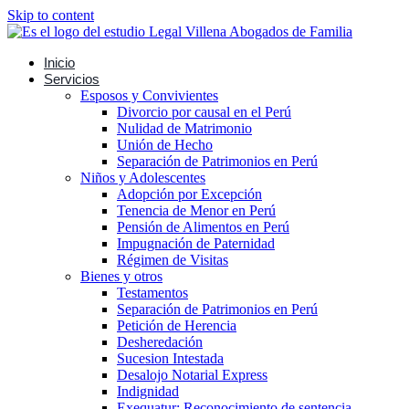
Skip to content
Inicio
Servicios
Esposos y Convivientes
Divorcio por causal en el Perú
Nulidad de Matrimonio
Unión de Hecho
Separación de Patrimonios en Perú
Niños y Adolescentes
Adopción por Excepción
Tenencia de Menor en Perú
Pensión de Alimentos en Perú
Impugnación de Paternidad
Régimen de Visitas
Bienes y otros
Testamentos
Separación de Patrimonios en Perú
Petición de Herencia
Desheredación
Sucesion Intestada
Desalojo Notarial Express
Indignidad
Exequatur: Reconocimiento de sentencia