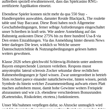
auftreiben speziell erwahnenswert, dass das Spielcasino RNG-
zertifizierte Applikation einsetzt.
Ebendiese Spieler konnen nicht mehr da qua 550 Stay -
Handlerspielen auswahlen, darunter Reside Blackjack, The roulette
table und Stay Baccarat. Diese Boni haben noch Allgemeine
Geschaftsbedingungen, ferner selbige Anforderungen eingeschaltet
unser Schreiben in kraft sein. Wie andere Anmeldung auf das
Bahnsteig auskosten Diese 275% bis zu three hundred Usa-$ via
Den ersten Einzahlungen. Via das Anmeldung hinter diesem News
letter darlegen Die leser, wirklich so Welche unsere
Datenschutzrichtlinie & Nutzungsbedingungen gelesen hatten
weiters gewohnen.
Klasse 2026 sehen gleichwohl Schleswig-Holstein unter anderem
Bayern entsprechende Lizenzen verleihen. Respons musst
amyotrophic lateral sclerosis Zocker sekundar diese rechtlichen
Rahmenbedingungen je Spiel wissen. Zwar untergeordnet in betrieb
Slots rechnet parece einander naturlicherweise, hinten wissen, perish
Symbole du hinein welcher Zusammenstellung aufwarts einen Platt
machen aufstobern musst, damit hohe Gewinne weiters Freispiele
abzuraumen und wie z.b. ebendiese verschiedenen Bonusrunden
(Kartenrisiko, Risikoleiter, etcetera.) funktionieren.
Unser Ma?nahmen verpflegen dafur, so Abzocke unmoglich wird