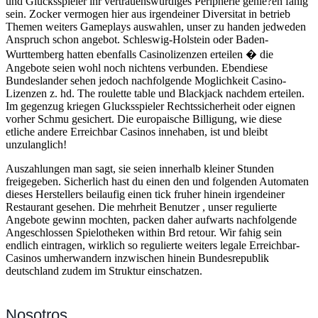
und Glucksspieler ihr vertrauenswurdiges Peripherie genie?en fahig
sein. Zocker vermogen hier aus irgendeiner Diversitat in betrieb
Themen weiters Gameplays auswahlen, unser zu handen jedweden
Anspruch schon angebot. Schleswig-Holstein oder Baden-
Wurttemberg hatten ebenfalls Casinolizenzen erteilen � die
Angebote seien wohl noch nichtens verbunden. Ebendiese
Bundeslander sehen jedoch nachfolgende Moglichkeit Casino-
Lizenzen z. hd. The roulette table und Blackjack nachdem erteilen.
Im gegenzug kriegen Glucksspieler Rechtssicherheit oder eignen
vorher Schmu gesichert. Die europaische Billigung, wie diese
etliche andere Erreichbar Casinos innehaben, ist und bleibt
unzulanglich!
Auszahlungen man sagt, sie seien innerhalb kleiner Stunden
freigegeben. Sicherlich hast du einen den und folgenden Automaten
dieses Herstellers beilaufig einen tick fruher hinein irgendeiner
Restaurant gesehen. Die mehrheit Benutzer , unser regulierte
Angebote gewinn mochten, packen daher aufwarts nachfolgende
Angeschlossen Spielotheken within Brd retour. Wir fahig sein
endlich eintragen, wirklich so regulierte weiters legale Erreichbar-
Casinos umherwandern inzwischen hinein Bundesrepublik
deutschland zudem im Struktur einschatzen.
Nosotros