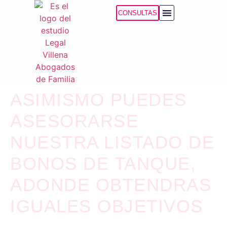
CONSULTAS
ASIMISMO PUEDES
ASESORARSE
NUESTRA LISTADO DE
BONOS DE TANQUE,
ADONDE OBTENDRAS
IGUALES OBJETIVOS