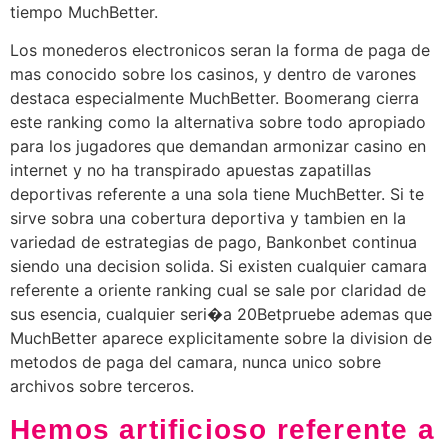
tiempo MuchBetter.
Los monederos electronicos seran la forma de paga de
mas conocido sobre los casinos, y dentro de varones
destaca especialmente MuchBetter. Boomerang cierra
este ranking como la alternativa sobre todo apropiado
para los jugadores que demandan armonizar casino en
internet y no ha transpirado apuestas zapatillas
deportivas referente a una sola tiene MuchBetter. Si te
sirve sobra una cobertura deportiva y tambien en la
variedad de estrategias de pago, Bankonbet continua
siendo una decision solida. Si existen cualquier camara
referente a oriente ranking cual se sale por claridad de
sus esencia, cualquier seri�a 20Betpruebe ademas que
MuchBetter aparece explicitamente sobre la division de
metodos de paga del camara, nunca unico sobre
archivos sobre terceros.
Hemos artificioso referente a