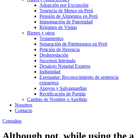
Adopción por Excepción
Tenencia de Menor en Perú
Pensión de Alimentos en Perú
Impugnación de Paternidad
Régimen de Visitas
Bienes y otros
Testamentos
Separación de Patrimonios en Perú
Petición de Herencia
Desheredación
Sucesion Intestada
Desalojo Notarial Express
Indignidad
Exequatur: Reconocimiento de sentencia
extranjera
Apoyos y Salvaguardias
Rectificación de Partida
Cambio de Nombre o Apellido
Nosotros
Contacto
Consultas
Although not, while using the a