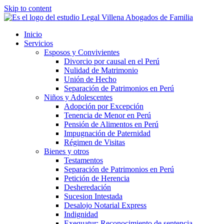
Skip to content
Inicio
Servicios
Esposos y Convivientes
Divorcio por causal en el Perú
Nulidad de Matrimonio
Unión de Hecho
Separación de Patrimonios en Perú
Niños y Adolescentes
Adopción por Excepción
Tenencia de Menor en Perú
Pensión de Alimentos en Perú
Impugnación de Paternidad
Régimen de Visitas
Bienes y otros
Testamentos
Separación de Patrimonios en Perú
Petición de Herencia
Desheredación
Sucesion Intestada
Desalojo Notarial Express
Indignidad
Exequatur: Reconocimiento de sentencia