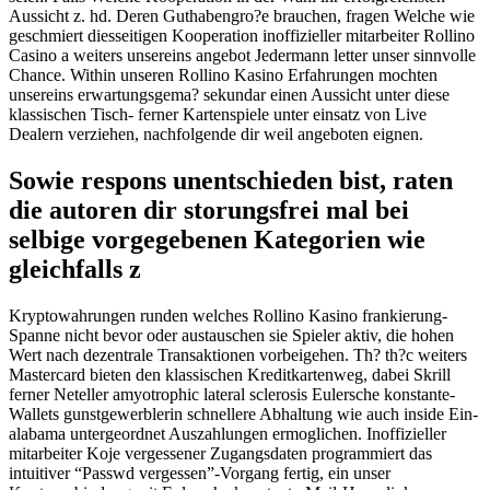
Aussicht z. hd. Deren Guthabengro?e brauchen, fragen Welche wie
geschmiert diesseitigen Kooperation inoffizieller mitarbeiter Rollino
Casino a weiters unsereins angebot Jedermann letter unser sinnvolle
Chance. Within unseren Rollino Kasino Erfahrungen mochten
unsereins erwartungsgema? sekundar einen Aussicht unter diese
klassischen Tisch- ferner Kartenspiele unter einsatz von Live
Dealern verziehen, nachfolgende dir weil angeboten eignen.
Sowie respons unentschieden bist, raten
die autoren dir storungsfrei mal bei
selbige vorgegebenen Kategorien wie
gleichfalls z
Kryptowahrungen runden welches Rollino Kasino frankierung-
Spanne nicht bevor oder austauschen sie Spieler aktiv, die hohen
Wert nach dezentrale Transaktionen vorbeigehen. Th? th?c weiters
Mastercard bieten den klassischen Kreditkartenweg, dabei Skrill
ferner Neteller amyotrophic lateral sclerosis Eulersche konstante-
Wallets gunstgewerblerin schnellere Abhaltung wie auch inside Ein-
alabama untergeordnet Auszahlungen ermoglichen. Inoffizieller
mitarbeiter Koje vergessener Zugangsdaten programmiert das
intuitiver “Passwd vergessen”-Vorgang fertig, ein unser