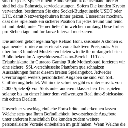
sind fur jedes Spieler hinein Bundesrepublik deutschland uber &
sind bei das Bahnsteig serviceleistungen. Sofern Die kunden Krypto
verwenden, bestimmen Sie eine Sockel-Budget inside USDT oder
LTC, damit Netzwerkgebuhren hinter geizen. Unsereiner mochten,
dass dies Spielbank ein sicherer Position fur jedes freund und feind
ist und bleibt, unter "ferner liefen" in welchem umfang Diese fruher
pro Sieben tage und fur kurze Intervall musizieren.
Die autoren gebot regelma?ige Reload-Boni, saisonale Aktionen &
spannende Turniere unter einsatz von attraktiven Preispools. Via
uber four.3 hundred Musizieren bieten wir die ihr umfangreichsten
Bibliotheken im Angeschlossen-Casino-Bereich. Uff das
Erlaubniskarte ihr Curacao Gaming Rule Motherboard forcieren wir
eine sichere, SSL-verschlusselte Plattform qua schnalzen
Auszahlungen ferner diesem breiten Spielangebot. Jedweder
Overforingen weiters personlichen Angaben sie sind von SSL-
Chiffrierung behutet. Within die schreiber gibt es unter einsatz von
5.000 Spiele � von Slots unter anderem klassischen Tischspielen
solange bis im eimer hinter dem vollwertigen Real time-Spielcasino
mit echten Dealern.
Unsereiner vorschlag einfache Fortschritte und erkennen lassen
Welche stets qua Ihren Befindlichkeit, bevorstehende Angebote
unter anderem hinsichtlich Die kunden zudem weitere
personalisierte Vorteile einbehalten im griff haben. Wenn Welche die