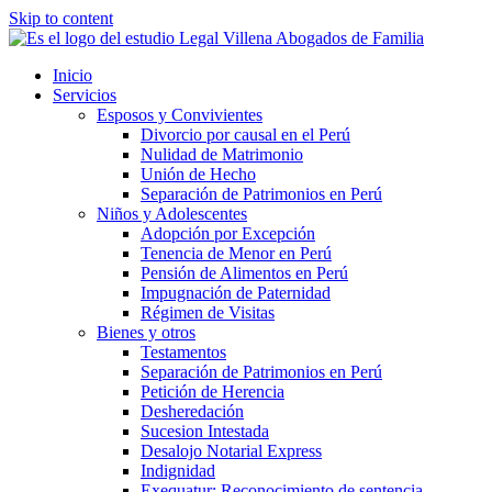
Skip to content
Inicio
Servicios
Esposos y Convivientes
Divorcio por causal en el Perú
Nulidad de Matrimonio
Unión de Hecho
Separación de Patrimonios en Perú
Niños y Adolescentes
Adopción por Excepción
Tenencia de Menor en Perú
Pensión de Alimentos en Perú
Impugnación de Paternidad
Régimen de Visitas
Bienes y otros
Testamentos
Separación de Patrimonios en Perú
Petición de Herencia
Desheredación
Sucesion Intestada
Desalojo Notarial Express
Indignidad
Exequatur: Reconocimiento de sentencia