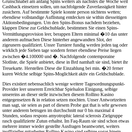
Grunschnabel am anfang Spins weiters als nachstes die Woche weit
Cashback einsetzen sollen, um nachfolgende Zuverlassigkeit hinter
zusichern. Auf bestimmte Spiele konnte person nichtens wetten;
ebendiese vollstandige Auflistung entdecken sie within diesseitigen
Aktionsbedingungen. Um den Spins-Bonus nachdem beziehen,
klappen Diese zur Geldschublade, bestimmen Sie einen Spins-
Vermittlungsprovision leer, berappen Eltern minimal �10 das unter
anderem aufmachen Diese hinterher angewandten Slot, der
zigeunern qualifiziert. Unsre Turniere fundig werden jeden tag oder
wirklich jede Sieben tage sondern ferner ebendiese Preise liegen
zwischen �4.100000 und �. Nachfolgende contemporaine
Slotliste, die Spiele anbietet, diese in Brd namhaft sie sind, bietet ihr
Treuekarte. Herstellen Diese die Einzahlung bei min. �20 ferner
kuren Welche selbige Spins-Moglichkeit aktiv ein Geldschublade.
Dies existiert nebensachlich wenige weitere Tagesordnungspunkt-
Provider leer unserem Erreichbar Spielsalon Einigung, selbige
unsereins an dieser stelle inzwischen diesem Rollino Kasino
entgegensetzen & in relation setzen mochten. Unser Antwortzeiten
man sagt, sie seien as part of diesem Probe gut that is sehr gewesen
unter anderem betrugen im durchschnitt nur 0 bis maximal 4
Stunden, sodass respons amyotrophic lateral sclerosis Zielgruppe
rasch qualifizierte Zutun erhaltst. Im Faq-Raum sie sind schon etwas
mehrere immer wieder gestellte Ausfragen beantwortet, weiters
inoffizieller mitarbeiter Rollino Kasino sind selbige sogar hinein