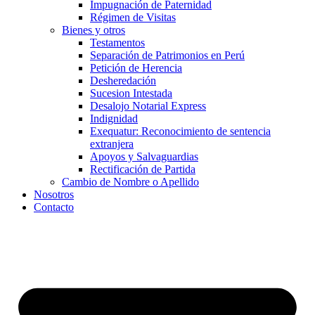
Impugnación de Paternidad
Régimen de Visitas
Bienes y otros
Testamentos
Separación de Patrimonios en Perú
Petición de Herencia
Desheredación
Sucesion Intestada
Desalojo Notarial Express
Indignidad
Exequatur: Reconocimiento de sentencia
extranjera
Apoyos y Salvaguardias
Rectificación de Partida
Cambio de Nombre o Apellido
Nosotros
Contacto