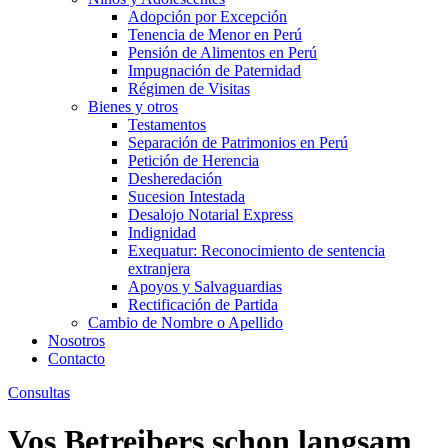
Adopción por Excepción
Tenencia de Menor en Perú
Pensión de Alimentos en Perú
Impugnación de Paternidad
Régimen de Visitas
Bienes y otros
Testamentos
Separación de Patrimonios en Perú
Petición de Herencia
Desheredación
Sucesion Intestada
Desalojo Notarial Express
Indignidad
Exequatur: Reconocimiento de sentencia
extranjera
Apoyos y Salvaguardias
Rectificación de Partida
Cambio de Nombre o Apellido
Nosotros
Contacto
Consultas
Vos Betreibers schon langsam