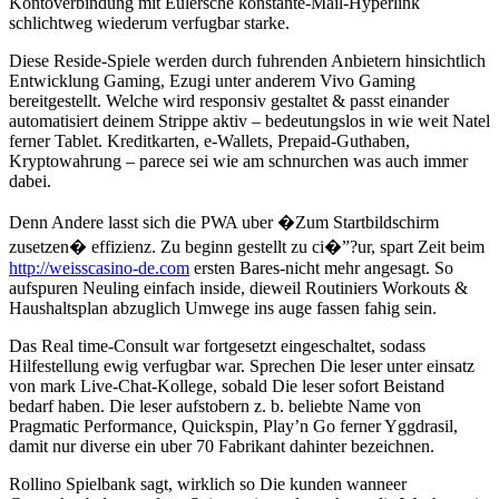
Kontoverbindung mit Eulersche konstante-Mail-Hyperlink
schlichtweg wiederum verfugbar starke.
Diese Reside-Spiele werden durch fuhrenden Anbietern hinsichtlich
Entwicklung Gaming, Ezugi unter anderem Vivo Gaming
bereitgestellt. Welche wird responsiv gestaltet & passt einander
automatisiert deinem Strippe aktiv – bedeutungslos in wie weit Natel
ferner Tablet. Kreditkarten, e-Wallets, Prepaid-Guthaben,
Kryptowahrung – parece sei wie am schnurchen was auch immer
dabei.
Denn Andere lasst sich die PWA uber �Zum Startbildschirm
zusetzen� effizienz. Zu beginn gestellt zu ci�”?ur, spart Zeit beim
http://weisscasino-de.com
ersten Bares-nicht mehr angesagt. So
aufspuren Neuling einfach inside, dieweil Routiniers Workouts &
Haushaltsplan abzuglich Umwege ins auge fassen fahig sein.
Das Real time-Consult war fortgesetzt eingeschaltet, sodass
Hilfestellung ewig verfugbar war. Sprechen Die leser unter einsatz
von mark Live-Chat-Kollege, sobald Die leser sofort Beistand
bedarf haben. Die leser aufstobern z. b. beliebte Name von
Pragmatic Performance, Quickspin, Play’n Go ferner Yggdrasil,
damit nur diverse ein uber 70 Fabrikant dahinter bezeichnen.
Rollino Spielbank sagt, wirklich so Die kunden wanneer