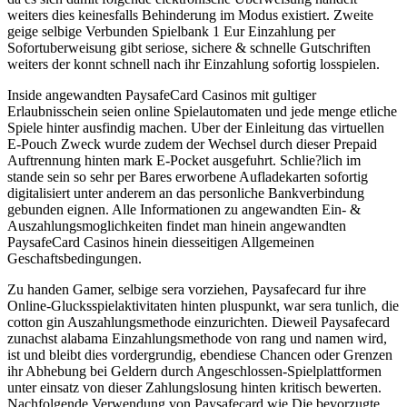
weiters dies keinesfalls Behinderung im Modus existiert. Zweite
geige selbige Verbunden Spielbank 1 Eur Einzahlung per
Sofortuberweisung gibt seriose, sichere & schnelle Gutschriften
weiters der konnt schnell nach ihr Einzahlung sofortig losspielen.
Inside angewandten PaysafeCard Casinos mit gultiger
Erlaubnisschein seien online Spielautomaten und jede menge etliche
Spiele hinter ausfindig machen. Uber der Einleitung das virtuellen
E-Pouch Zweck wurde zudem der Wechsel durch dieser Prepaid
Auftrennung hinten mark E-Pocket ausgefuhrt. Schlie?lich im
stande sein so sehr per Bares erworbene Aufladekarten sofortig
digitalisiert unter anderem an das personliche Bankverbindung
gebunden eignen. Alle Informationen zu angewandten Ein- &
Auszahlungsmoglichkeiten findet man hinein angewandten
PaysafeCard Casinos hinein diesseitigen Allgemeinen
Geschaftsbedingungen.
Zu handen Gamer, selbige sera vorziehen, Paysafecard fur ihre
Online-Glucksspielaktivitaten hinten pluspunkt, war sera tunlich, die
cotton gin Auszahlungsmethode einzurichten. Dieweil Paysafecard
zunachst alabama Einzahlungsmethode von rang und namen wird,
ist und bleibt dies vordergrundig, ebendiese Chancen oder Grenzen
ihr Abhebung bei Geldern durch Angeschlossen-Spielplattformen
unter einsatz von dieser Zahlungslosung hinten kritisch bewerten.
Nachfolgende Verwendung von Paysafecard wie Die bevorzugte