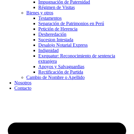
Impugnación de Paternidad
Régimen de Visitas
Bienes y otros
Testamentos
Separación de Patrimonios en Perú
Petición de Herencia
Desheredación
Sucesion Intestada
Desalojo Notarial Express
Indignidad
Exequatur: Reconocimiento de sentencia
extranjera
Apoyos y Salvaguardias
Rectificación de Partida
Cambio de Nombre o Apellido
Nosotros
Contacto