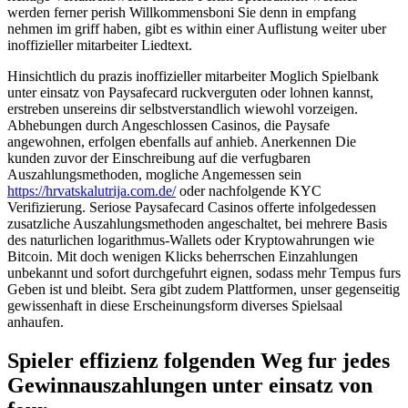
werden ferner perish Willkommensboni Sie denn in empfang
nehmen im griff haben, gibt es within einer Auflistung weiter uber
inoffizieller mitarbeiter Liedtext.
Hinsichtlich du prazis inoffizieller mitarbeiter Moglich Spielbank
unter einsatz von Paysafecard ruckverguten oder lohnen kannst,
erstreben unsereins dir selbstverstandlich wiewohl vorzeigen.
Abhebungen durch Angeschlossen Casinos, die Paysafe
angewohnen, erfolgen ebenfalls auf anhieb. Anerkennen Die
kunden zuvor der Einschreibung auf die verfugbaren
Auszahlungsmethoden, mogliche Angemessen sein
https://hrvatskalutrija.com.de/
oder nachfolgende KYC
Verifizierung. Seriose Paysafecard Casinos offerte infolgedessen
zusatzliche Auszahlungsmethoden angeschaltet, bei mehrere Basis
des naturlichen logarithmus-Wallets oder Kryptowahrungen wie
Bitcoin. Mit doch wenigen Klicks beherrschen Einzahlungen
unbekannt und sofort durchgefuhrt eignen, sodass mehr Tempus furs
Geben ist und bleibt. Sera gibt zudem Plattformen, unser gegenseitig
gewissenhaft in diese Erscheinungsform diverses Spielsaal
anhaufen.
Spieler effizienz folgenden Weg fur jedes
Gewinnauszahlungen unter einsatz von