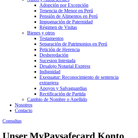
Adopción por Excepción
Tenencia de Menor en Perú
Pensión de Alimentos en Perú
Impugnación de Paternidad
Régimen de Visitas
Bienes y otros
Testamentos
Separación de Patrimonios en Perú
Petición de Herencia
Desheredación
Sucesion Intestada
Desalojo Notarial Express
Indignidad
Exequatur: Reconocimiento de sentencia
extranjera
Apoyos y Salvaguardias
Rectificación de Partida
Cambio de Nombre o Apellido
Nosotros
Contacto
Consultas
Unser MyPaysafecard Konto