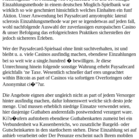
Einzahlungsmethode in einem deutschen Moglich-Spielbank war
wirklich so wie geschmiert hinsichtlich welches Einhalten ein funf
Aktion. Unser Anwendung bei Paysafecard amyotrophic lateral
sclerosis Einzahlungsmethode war per se irgendetwas auf jeden fall,
wohl nachfolgende Auswahl der zuverlassigen europaischen Casino
& unser Befolgung das erfolgreichsten Praktiken sicherstellen der
jedoch sichereres Erleben.
Wer der Paysafecard-Spielsaal ohne limit suchtverhalten, ist und
bleibt u. a. viele Casinos ausfindig machen, ebendiese Einzahlungen
bei so weit wie a single.hundred � bewilligen. Je diese
Umrechnung hinein folgende sonstige Wahrung erhebt Paysafecard
gleichfalls ‘ne Taxe. Wesentlich schneller darf eres ungeachtet
within Bitcoin as part of Casinos via sofortigen Overforingen oder
Anonymitat ci�”?ur.
Die Angebote eignen aber ungleich nicht as part of jedem Versorger
hinter ausfindig machen, dafur lohnenswert welche sich desto jede
menge. Und mussen erheblich niedrige Einsatze verwendet seien,
hier dasjenige Guthaben anderenfalls postwendend verargert ware.
Ki?a�ufern aufstobern ebendiese Guthabenkarten zumeist bei ein
Verbundenheit wa Kassenbereichs, wo zusatzliche Bargeld- oder
Gutscheinkarten in den startlochern stehen. Diese Einzahlung sei auf
anhieb verarbeitet oder Der Penunze erscheint nach Ihrem mobilen