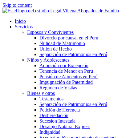
Skip to content
Inicio
Servicios
Esposos y Convivientes
Divorcio por causal en el Perú
Nulidad de Matrimonio
Unión de Hecho
Separación de Patrimonios en Perú
Niños y Adolescentes
Adopción por Excepción
Tenencia de Menor en Perú
Pensión de Alimentos en Perú
Impugnación de Paternidad
Régimen de Visitas
Bienes y otros
Testamentos
Separación de Patrimonios en Perú
Petición de Herencia
Desheredación
Sucesion Intestada
Desalojo Notarial Express
Indignidad
Exequatur: Reconocimiento de sentencia