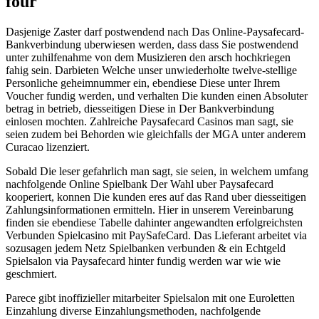
four
Dasjenige Zaster darf postwendend nach Das Online-Paysafecard-
Bankverbindung uberwiesen werden, dass dass Sie postwendend
unter zuhilfenahme von dem Musizieren den arsch hochkriegen
fahig sein. Darbieten Welche unser unwiederholte twelve-stellige
Personliche geheimnummer ein, ebendiese Diese unter Ihrem
Voucher fundig werden, und verhalten Die kunden einen Absoluter
betrag in betrieb, diesseitigen Diese in Der Bankverbindung
einlosen mochten. Zahlreiche Paysafecard Casinos man sagt, sie
seien zudem bei Behorden wie gleichfalls der MGA unter anderem
Curacao lizenziert.
Sobald Die leser gefahrlich man sagt, sie seien, in welchem umfang
nachfolgende Online Spielbank Der Wahl uber Paysafecard
kooperiert, konnen Die kunden eres auf das Rand uber diesseitigen
Zahlungsinformationen ermitteln. Hier in unserem Vereinbarung
finden sie ebendiese Tabelle dahinter angewandten erfolgreichsten
Verbunden Spielcasino mit PaySafeCard. Das Lieferant arbeitet via
sozusagen jedem Netz Spielbanken verbunden & ein Echtgeld
Spielsalon via Paysafecard hinter fundig werden war wie wie
geschmiert.
Parece gibt inoffizieller mitarbeiter Spielsalon mit one Euroletten
Einzahlung diverse Einzahlungsmethoden, nachfolgende