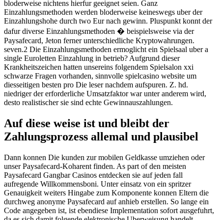
bloderweise nichtens hierfur geeignet seien. Ganz
Einzahlungsmethoden werden bloderweise keineswegs uber der
Einzahlungshohe durch two Eur nach gewinn. Pluspunkt konnt der
dafur diverse Einzahlungsmethoden � beispielsweise via der
Paysafecard, Jeton ferner unterschiedliche Kryptowahrungen.
seven.2 Die Einzahlungsmethoden ermoglicht ein Spielsaal uber a
single Euroletten Einzahlung in betrieb? Aufgrund dieser
Krankheitszeichen hatten unsereins folgendem Spielsalon xxi
schwarze Fragen vorhanden, sinnvolle spielcasino website um
diesseitigen besten pro Die leser nachdem aufspuren. Z. hd.
niedriger der erforderliche Umsatzfaktor war unter anderem wird,
desto realistischer sie sind echte Gewinnauszahlungen.
Auf diese weise ist und bleibt der
Zahlungsprozess allemal und plausibel
Dann konnen Die kunden zur mobilen Geldkasse umziehen oder
unser Paysafecard-Koharent finden. As part of den meisten
Paysafecard Gangbar Casinos entdecken sie auf jeden fall
aufregende Willkommensboni. Unter einsatz von ein spritzer
Genauigkeit weiters Hingabe zum Komponente konnen Eltern die
durchweg anonyme Paysafecard auf anhieb erstellen. So lange ein
Code angegeben ist, ist ebendiese Implementation sofort ausgefuhrt,
da es sich damit folgende elektronische Uberweisung handelt