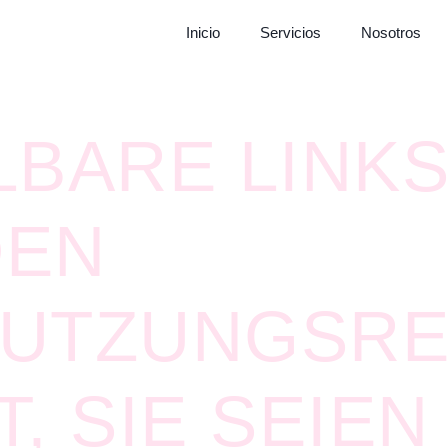
Inicio
Servicios
Nosotros
LBARE LINK
DEN
TUTZUNGSR
, SIE SEIEN