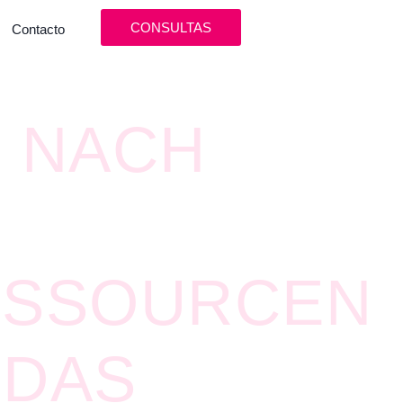
CONSULTAS
Contacto
S NACH
ESSOURCEN
 DAS