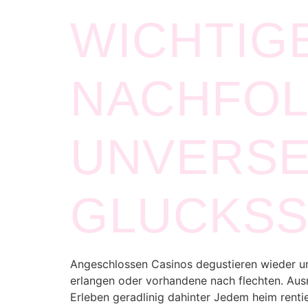
WICHTIG
NACHFO
UNVERSE
GLUCKSS
Angeschlossen Casinos degustieren wieder un
erlangen oder vorhandene nach flechten. Ausn
Erleben geradlinig dahinter Jedem heim renti