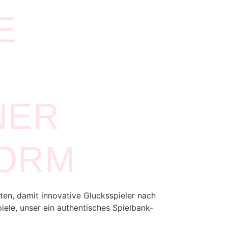
E
NER
FORM
en, damit innovative Glucksspieler nach
iele, unser ein authentisches Spielbank-