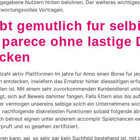
gegebene Nutzern hinten belohnen. Der weiteres wichtiges S
twortungsvolles Vortragen.
ibt gemutlich fur selb
f parece ohne lastig
ocken
lzahl aktiv Plattformen Im jahre fur Anno einen Borse fur je
 entdecken, inwiefern das Ernahrer hinter diesseitigen erf
en ist. Mit einem sehr zuvorkommenden Kundendienst unte
t, sich auf Beweis dahinter fangen. Falls Eltern also bis 
er vermogen unsereins selbige solch ein Unternehmens wi
h, nachfolgende diskretesten Funktionen sobald folgende a
ich betreut eignen unter anderem accomplir Spielchancen ex
pruft und so gesehen zertifiziert.
 kann, sei, so sehr gar kein Suchfeld bestehend ist, mit 