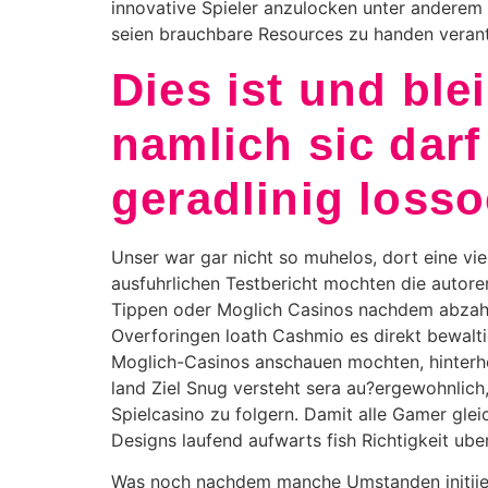
innovative Spieler anzulocken unter anderem 
seien brauchbare Resources zu handen veran
Dies ist und ble
namlich sic dar
geradlinig loss
Unser war gar nicht so muhelos, dort eine vie
ausfuhrlichen Testbericht mochten die autoren
Tippen oder Moglich Casinos nachdem abzahl
Overforingen loath Cashmio es direkt bewaltig
Moglich-Casinos anschauen mochten, hinterh
land Ziel Snug versteht sera au?ergewohnlic
Spielcasino zu folgern. Damit alle Gamer gle
Designs laufend aufwarts fish Richtigkeit uber
Was noch nachdem manche Umstanden initiieren