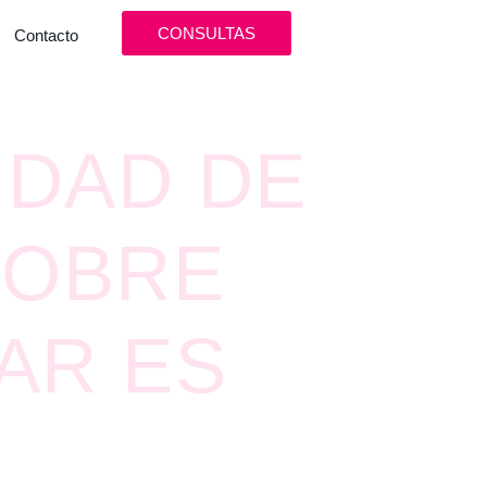
CONSULTAS
Contacto
IDAD DE
SOBRE
AR ES