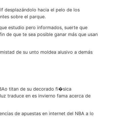
lf desplazándolo hacia el pelo de los
ntes sobre el parque.
 que estudio pero informados, suerte que
 fin de que te sea posible ganar más que usan
 amistad de su unto moldea alusivo a demás
BAo titan de su decorado fi�sica
luz traduce en es invierno fama acerca de
encias de apuestas en internet del NBA a lo