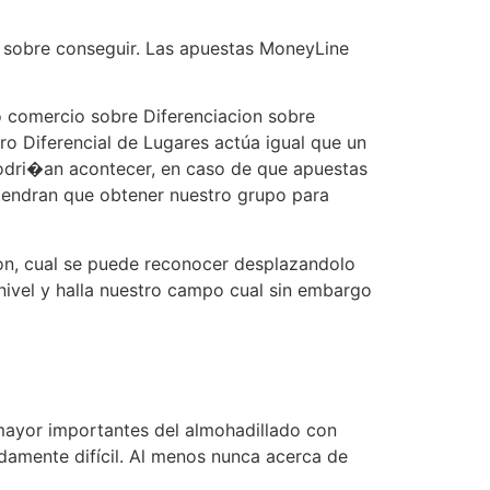
? sobre conseguir. Las apuestas MoneyLine
o comercio sobre Diferenciacion sobre
ro Diferencial de Lugares actúa igual que un
podri�an acontecer, en caso de que apuestas
e tendran que obtener nuestro grupo para
ion, cual se puede reconocer desplazandolo
 nivel y halla nuestro campo cual sin embargo
e mayor importantes del almohadillado con
damente difícil. Al menos nunca acerca de