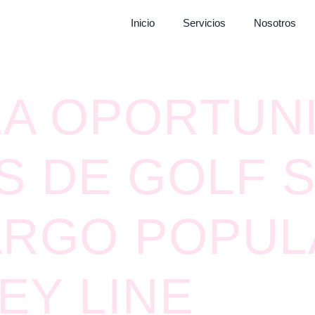
Inicio
Servicios
Nosotros
LA OPORTUN
S DE GOLF 
ARGO POPUL
EY LINE