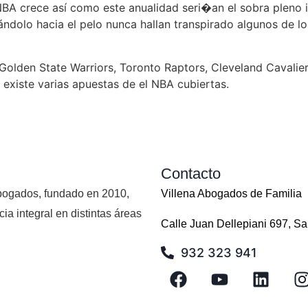
BA crece así­ como este anualidad seri�an el sobra pleno i
ndolo hacia el pelo nunca hallan transpirado algunos de l
, Golden State Warriors, Toronto Raptors, Cleveland Cavalie
 existe varias apuestas de el NBA cubiertas.
Contacto
 Abogados, fundado en 2010,
Villena Abogados de Familia
ia integral en distintas áreas
Calle Juan Dellepiani 697, Sa
932 323 941