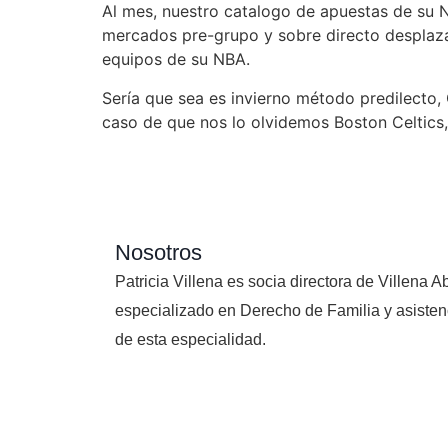
Al mes, nuestro catalogo de apuestas de su N
mercados pre-grupo y sobre directo desplazá
equipos de su NBA.
Serí­a que sea es invierno método predilecto
caso de que nos lo olvidemos Boston Celtics,
Nosotros
Patricia Villena es socia directora de Villena
especializado en Derecho de Familia y asistenc
de esta especialidad.