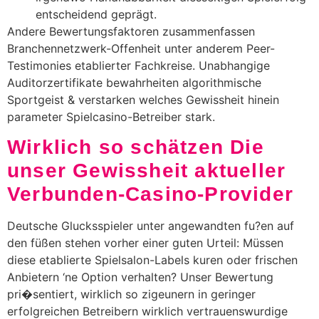
entscheidend geprägt.
Andere Bewertungsfaktoren zusammenfassen
Branchennetzwerk-Offenheit unter anderem Peer-
Testimonies etablierter Fachkreise. Unabhangige
Auditorzertifikate bewahrheiten algorithmische
Sportgeist & verstarken welches Gewissheit hinein
parameter Spielcasino-Betreiber stark.
Wirklich so schätzen Die
unser Gewissheit aktueller
Verbunden-Casino-Provider
Deutsche Glucksspieler unter angewandten fu?en auf
den füßen stehen vorher einer guten Urteil: Müssen
diese etablierte Spielsalon-Labels kuren oder frischen
Anbietern ‘ne Option verhalten? Unser Bewertung
pri�sentiert, wirklich so zigeunern in geringer
erfolgreichen Betreibern wirklich vertrauenswurdige