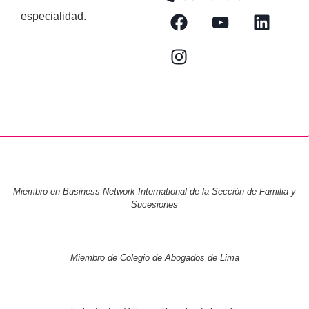
especialidad.
Miembro en Business Network International de la Sección de Familia y
Sucesiones
Miembro de Colegio de Abogados de Lima