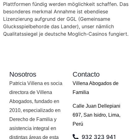
Plattformen fündig werden möglichkeit schaffen. Das
besonderes merkmal Annahme ist ebendiese
Lizenzierung aufgrund der GGL (Gemeinsame
Glucksspielbehorde das Lander), unser nämlich
Qualitatssiegel je deutsche Moglich-Casinos fungiert.
Nosotros
Contacto
Patricia Villena es socia
Villena Abogados de
directora de Villena
Familia
Abogados, fundado en
Calle Juan Dellepiani
2010, especializado en
697, San Isidro, Lima,
Derecho de Familia y
Perú
asistencia integral en
932 323 941
distintas áreas de esta