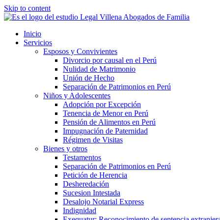
Skip to content
Inicio
Servicios
Esposos y Convivientes
Divorcio por causal en el Perú
Nulidad de Matrimonio
Unión de Hecho
Separación de Patrimonios en Perú
Niños y Adolescentes
Adopción por Excepción
Tenencia de Menor en Perú
Pensión de Alimentos en Perú
Impugnación de Paternidad
Régimen de Visitas
Bienes y otros
Testamentos
Separación de Patrimonios en Perú
Petición de Herencia
Desheredación
Sucesion Intestada
Desalojo Notarial Express
Indignidad
Exequatur: Reconocimiento de sentencia extranjer