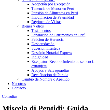
Adopción por Excepción
Tenencia de Menor en Perú
Pensión de Alimentos en Perú
Impugnación de Paternidad
Régimen de Visitas
Bienes y otros
Testamentos
Separación de Patrimonios en Perú
Petición de Herencia
Desheredación
Sucesion Intestada
Desalojo Notarial Express
Indignidad
Exequatur: Reconocimiento de sentencia
extranjera
Apoyos y Salvaguardias
Rectificación de Partida
Cambio de Nombre o Apellido
Nosotros
Contacto
Consultas
Miscela di Peptidi: Guida