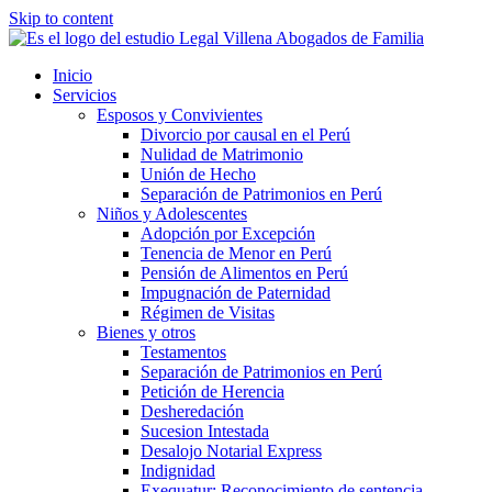
Skip to content
Inicio
Servicios
Esposos y Convivientes
Divorcio por causal en el Perú
Nulidad de Matrimonio
Unión de Hecho
Separación de Patrimonios en Perú
Niños y Adolescentes
Adopción por Excepción
Tenencia de Menor en Perú
Pensión de Alimentos en Perú
Impugnación de Paternidad
Régimen de Visitas
Bienes y otros
Testamentos
Separación de Patrimonios en Perú
Petición de Herencia
Desheredación
Sucesion Intestada
Desalojo Notarial Express
Indignidad
Exequatur: Reconocimiento de sentencia