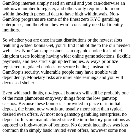
GamStop internet simply need an email and you can/otherwise an
unknown number to register, and others only require a lot more
within the-depth personal data to have high withdrawals. Non-
GamStop programs are some of the finest zero KYC gambling
enterprises, and therefore they won’t constantly need tall identity
monitors.
So whether you are once instant distributions or the newest slots
featuring Added bonus Get, you’ll find it all of the to the our needed
web sites. Non Gamstop casinos is an organic choice for United
kingdom users looking having wider online game selections, flexible
payments, and less strict sign-up techniques. Always prioritize
registered, regulated choices for secure betting. Instead of
GamStop’s security, vulnerable people may have trouble with
dependency. Monetary risks are unreliable earnings and you will
decreased shelter.
Even with such limits, no-deposit bonuses will still be probably one
of the most glamorous entryway things from the low gamstop
casinos. Because these bonuses is provided in place of in initial
deposit, the brand new words are usually more strict than typical
desired even offers. At most non gamstop gambling enterprises, no
deposit offers are manufactured since the introductory promotions as
opposed to high-worthy of bonuses. No deposit incentives was less
common than simply basic invited even offers, however some non