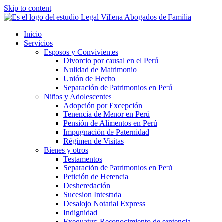
Skip to content
Inicio
Servicios
Esposos y Convivientes
Divorcio por causal en el Perú
Nulidad de Matrimonio
Unión de Hecho
Separación de Patrimonios en Perú
Niños y Adolescentes
Adopción por Excepción
Tenencia de Menor en Perú
Pensión de Alimentos en Perú
Impugnación de Paternidad
Régimen de Visitas
Bienes y otros
Testamentos
Separación de Patrimonios en Perú
Petición de Herencia
Desheredación
Sucesion Intestada
Desalojo Notarial Express
Indignidad
Exequatur: Reconocimiento de sentencia