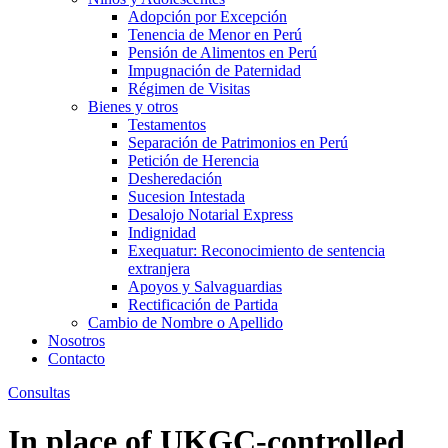
Adopción por Excepción
Tenencia de Menor en Perú
Pensión de Alimentos en Perú
Impugnación de Paternidad
Régimen de Visitas
Bienes y otros
Testamentos
Separación de Patrimonios en Perú
Petición de Herencia
Desheredación
Sucesion Intestada
Desalojo Notarial Express
Indignidad
Exequatur: Reconocimiento de sentencia
extranjera
Apoyos y Salvaguardias
Rectificación de Partida
Cambio de Nombre o Apellido
Nosotros
Contacto
Consultas
In place of UKGC-controlled