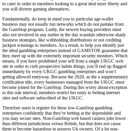
to cater in order to members looking to a great deal more liberty and
you will diverse gaming alternatives.
Fundamentally, do keep in mind you to particular age-wallet
business may not usually run networks which do not partake from
the GamStop program. Lastly, the newest buying providers must
also not involved in any earlier in the day scandals otherwise shady
business strategies, like withholding distributions or not crediting
jackpot winnings to members. As a result, to help you identify just
the ideal gambling enterprises instead of GAMSTOP, guarantee that
they meet up with the extremely important security monitors. Which
means, if you have prohibited your self from a single UKGC web
site in order to curb prospective habits things, you’ll end up flagged
immediately by every UKGC gambling enterprises and won’t
getting allowed entryway. Because the 2020, as the a supplementary
certification title, every businesses managed from the UKGC must
become joined for the GamStop. During this worry about-exception
to this rule interval, members restrict her entry to betting internet
sites and software subscribed of the UKGC.
Therefore users is register for these low-GamStop gambling
enterprises confidently that they’re betting at the dependable and
you may secure sites. Non-GamStop web based casinos jobs lower
than different jurisdictions versus British, but that does not cause
them to become hazardous to possess Uk owners. Of a lot non-