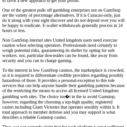
to favor a new approach to get your profits.
One of the greatest pulls off gambling enterprises not on GamStop
are the variety of percentage alternatives. If it is Curacao-only, just
do it along with your sight discover and do not deposit over you will
be happy to eradicate. E-wallet withdrawals generally process in 24
hours or less.
Non GamStop internet sites United kingdom users need exercise
caution when selecting operators. Professionals need certainly to
weigh potential risks, guaranteeing its shelter by opting for safe
workers. not, particular downsides can be found, like away from
security and you can in charge gaming.
To the interest in low GamStop casinos, the marketplace is crowded,
so it is required to differentiate credible providers regarding possibly
hazardous of those. It provides a personal-exception to this rule
services that can help anyone handle their gambling patterns because
of the restricting the means to access all licensed United kingdom
gambling web sites. The choice isn�t in the to avoid Gamstop,
however, regarding the choosing a top-high quality, registered
casino including Giant Victories that operates sensibly within it. It
total approach to member defense and you may support is what
describes a reliable Gamstop casino.
Thus, we can securely claim that for each platform is great sufficient