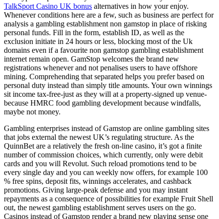
TalkSport Casino UK bonus
alternatives in how your enjoy.
Whenever conditions here are a few, such as business are perfect for
analysis a gambling establishment non gamstop in place of risking
personal funds. Fill in the form, establish ID, as well as the
exclusion initiate in 24 hours or less, blocking most of the Uk
domains even if a favourite non gamstop gambling establishment
internet remain open. GamStop welcomes the brand new
registrations whenever and not penalises users to have offshore
mining. Comprehending that separated helps you prefer based on
personal duty instead than simply title amounts. Your own winnings
sit income tax-free-just as they will at a property-signed up venue-
because HMRC food gambling development because windfalls,
maybe not money.
Gambling enterprises instead of Gamstop are online gambling sites
that jobs external the newest UK’s regulating structure. As the
QuinnBet are a relatively the fresh on-line casino, it’s got a finite
number of commission choices, which currently, only were debit
cards and you will Revolut. Such reload promotions tend to be
every single day and you can weekly now offers, for example 100
% free spins, deposit fits, winnings accelerates, and cashback
promotions. Giving large-peak defense and you may instant
repayments as a consequence of possibilities for example Fruit Shell
out, the newest gambling establishment serves users on the go.
Casinos instead of Gamstop render a brand new playing sense one