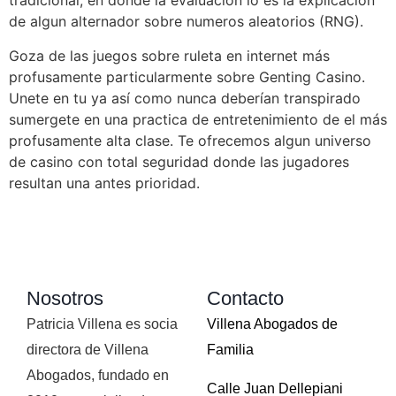
tradicional, en donde la evaluación lo es la explicación
de algun alternador sobre numeros aleatorios (RNG).
Goza de las juegos sobre ruleta en internet más
profusamente particularmente sobre Genting Casino.
Unete en tu ya así­ como nunca deberían transpirado
sumergete en una practica de entretenimiento de el más
profusamente alta clase. Te ofrecemos algun universo
de casino con total seguridad donde las jugadores
resultan una antes prioridad.
Nosotros
Contacto
Patricia Villena es socia
Villena Abogados de
directora de Villena
Familia
Abogados, fundado en
Calle Juan Dellepiani