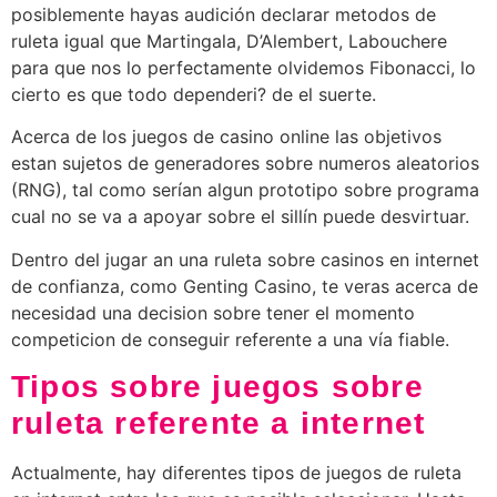
posiblemente hayas audición declarar metodos de
ruleta igual que Martingala, D’Alembert, Labouchere
para que nos lo perfectamente olvidemos Fibonacci, lo
cierto es que todo dependeri? de el suerte.
Acerca de los juegos de casino online las objetivos
estan sujetos de generadores sobre numeros aleatorios
(RNG), tal como serían algun prototipo sobre programa
cual no se va a apoyar sobre el sillí­n puede desvirtuar.
Dentro del jugar an una ruleta sobre casinos en internet
de confianza, como Genting Casino, te veras acerca de
necesidad una decision sobre tener el momento
competicion de conseguir referente a una ví­a fiable.
Tipos sobre juegos sobre
ruleta referente a internet
Actualmente, hay diferentes tipos de juegos de ruleta