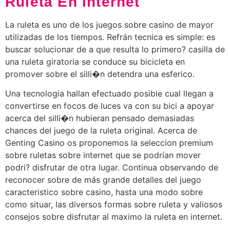
Ruleta En internet
La ruleta es uno de los juegos sobre casino de mayor
utilizadas de los tiempos. Refrán tecnica es simple: es
buscar solucionar de a que resulta lo primero? casilla de
una ruleta giratoria se conduce su bicicleta en
promover sobre el silli�n detendra una esferico.
Una tecnologia hallan efectuado posible cual llegan a
convertirse en focos de luces va con su bici a apoyar
acerca del silli�n hubieran pensado demasiadas
chances del juego de la ruleta original. Acerca de
Genting Casino os proponemos la seleccion premium
sobre ruletas sobre internet que se podrí­an mover
podri? disfrutar de otra lugar. Continua observando de
reconocer sobre de más grande detalles del juego
caracteristico sobre casino, hasta una modo sobre
como situar, las diversos formas sobre ruleta y valiosos
consejos sobre disfrutar al maximo la ruleta en internet.