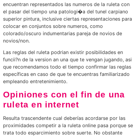
encuentran representados las numeros de la ruleta con
el pasar del tiempo una patologi�a del tunel carpiano
superior pintura, inclusive ciertas representaciones para
colocar en conjuntos sobre numeros, como
colorado/oscuro indumentarias pareja de novios de
novios/non.
Las reglas del ruleta podrian existir posibilidades en
funcii?n de la version an una que te vengan jugando, asi
que recomendamos todo el tiempo confirmar las reglas
específicas en caso de que te encuentras familiarizado
empleando entretenimiento.
Opiniones con el fin de una
ruleta en internet
Resulta trascendente cual deberías acordarse por las
proximidades competir a la ruleta online pasa porque se
trata todo esparcimiento sobre suerte. No obstante