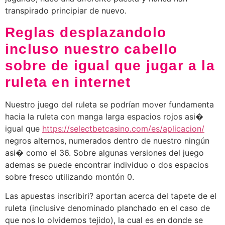
transpirado principiar de nuevo.
Reglas desplazandolo
incluso nuestro cabello
sobre de igual que jugar a la
ruleta en internet
Nuestro juego del ruleta se podrí­an mover fundamenta
hacia la ruleta con manga larga espacios rojos asi�
igual que
https://selectbetcasino.com/es/aplicacion/
negros alternos, numerados dentro de nuestro ningún
asi� como el 36. Sobre algunas versiones del juego
ademas se puede encontrar individuo o dos espacios
sobre fresco utilizando montón 0.
Las apuestas inscribiri? aportan acerca del tapete de el
ruleta (inclusive denominado planchado en el caso de
que nos lo olvidemos tejido), la cual es en donde se