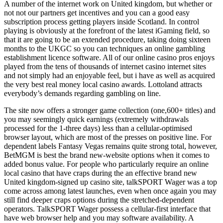
A number of the internet work on United kingdom, but whether or
not not our partners get incentives and you can a good easy
subscription process getting players inside Scotland. In control
playing is obviously at the forefront of the latest iGaming field, so
that it are going to be an extended procedure, taking doing sixteen
months to the UKGC so you can techniques an online gambling
establishment licence software. All of our online casino pros enjoys
played from the tens of thousands of internet casino internet sites
and not simply had an enjoyable feel, but i have as well as acquired
the very best real money local casino awards. Lottoland attracts
everybody’s demands regarding gambling on line.
The site now offers a stronger game collection (one,600+ titles) and
you may seemingly quick earnings (extremely withdrawals
processed for the 1-three days) less than a cellular-optimised
browser layout, which are most of the presses on positive line. For
dependent labels Fantasy Vegas remains quite strong total, however,
BetMGM is best the brand new-website options when it comes to
added bonus value. For people who particularly require an online
local casino that have craps during the an effective brand new
United kingdom-signed up casino site, talkSPORT Wager was a top
come across among latest launches, even when once again you may
still find deeper craps options during the stretched-dependent
operators. TalkSPORT Wager possess a cellular-first interface that
have web browser help and you may software availability. A