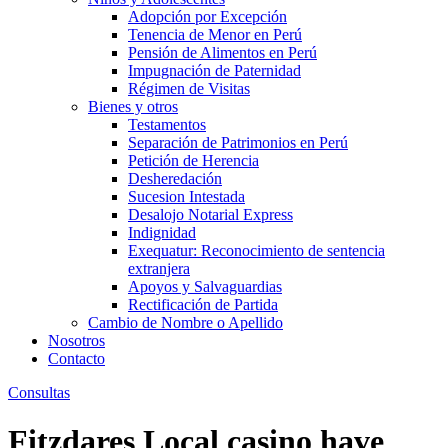
Adopción por Excepción
Tenencia de Menor en Perú
Pensión de Alimentos en Perú
Impugnación de Paternidad
Régimen de Visitas
Bienes y otros
Testamentos
Separación de Patrimonios en Perú
Petición de Herencia
Desheredación
Sucesion Intestada
Desalojo Notarial Express
Indignidad
Exequatur: Reconocimiento de sentencia
extranjera
Apoyos y Salvaguardias
Rectificación de Partida
Cambio de Nombre o Apellido
Nosotros
Contacto
Consultas
Fitzdares Local casino have