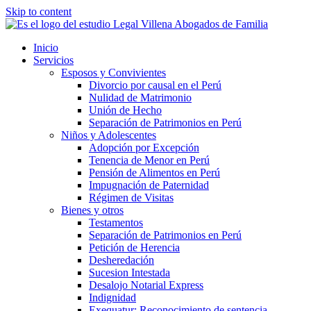
Skip to content
Inicio
Servicios
Esposos y Convivientes
Divorcio por causal en el Perú
Nulidad de Matrimonio
Unión de Hecho
Separación de Patrimonios en Perú
Niños y Adolescentes
Adopción por Excepción
Tenencia de Menor en Perú
Pensión de Alimentos en Perú
Impugnación de Paternidad
Régimen de Visitas
Bienes y otros
Testamentos
Separación de Patrimonios en Perú
Petición de Herencia
Desheredación
Sucesion Intestada
Desalojo Notarial Express
Indignidad
Exequatur: Reconocimiento de sentencia