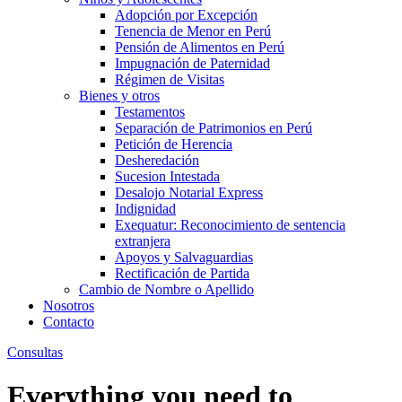
Adopción por Excepción
Tenencia de Menor en Perú
Pensión de Alimentos en Perú
Impugnación de Paternidad
Régimen de Visitas
Bienes y otros
Testamentos
Separación de Patrimonios en Perú
Petición de Herencia
Desheredación
Sucesion Intestada
Desalojo Notarial Express
Indignidad
Exequatur: Reconocimiento de sentencia
extranjera
Apoyos y Salvaguardias
Rectificación de Partida
Cambio de Nombre o Apellido
Nosotros
Contacto
Consultas
Everything you need to