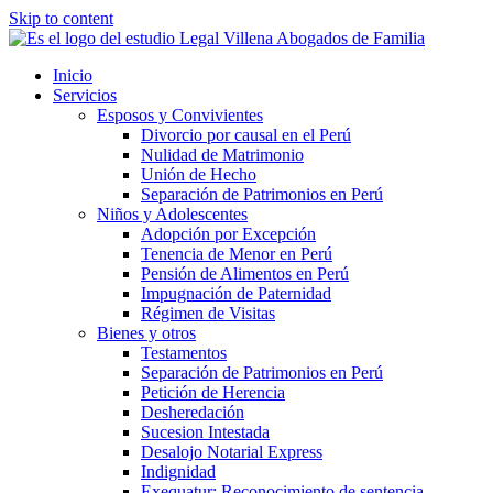
Skip to content
Inicio
Servicios
Esposos y Convivientes
Divorcio por causal en el Perú
Nulidad de Matrimonio
Unión de Hecho
Separación de Patrimonios en Perú
Niños y Adolescentes
Adopción por Excepción
Tenencia de Menor en Perú
Pensión de Alimentos en Perú
Impugnación de Paternidad
Régimen de Visitas
Bienes y otros
Testamentos
Separación de Patrimonios en Perú
Petición de Herencia
Desheredación
Sucesion Intestada
Desalojo Notarial Express
Indignidad
Exequatur: Reconocimiento de sentencia