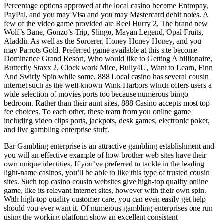
Percentage options approved at the local casino become Entropay,
PayPal, and you may Visa and you may Mastercard debit notes. A
few of the video game provided are Reel Hurry 2, The brand new
Wolf’s Bane, Gonzo’s Trip, Slingo, Mayan Legend, Opal Fruits,
Aladdin As well as the Sorcerer, Honey Honey Honey, and you
may Parrots Gold. Preferred game available at this site become
Dominance Grand Resort, Who would like to Getting A billionaire,
Butterfly Staxx 2, Clock work Mice, Bully4U, Want to Learn, Finn
And Swirly Spin while some. 888 Local casino has several cousin
internet such as the well-known Wink Harbors which offers users a
wide selection of movies ports too because numerous bingo
bedroom. Rather than their aunt sites, 888 Casino accepts most top
fee choices. To each other, these team from you online game
including video clips ports, jackpots, desk games, electronic poker,
and live gambling enterprise stuff.
Bar Gambling enterprise is an attractive gambling establishment and
you will an effective example of how brother web sites have their
own unique identities. If you’ve preferred to tackle in the leading
light-name casinos, you’ll be able to like this type of trusted cousin
sites. Such top casino cousin websites give high-top quality online
game, like its relevant internet sites, however with their own spin.
With high-top quality customer care, you can even easily get help
should you ever want it. Of numerous gambling enterprises one run
using the working platform show an excellent consistent