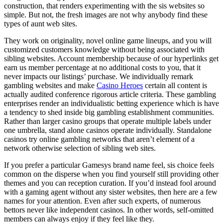
construction, that renders experimenting with the sis websites so
simple. But not, the fresh images are not why anybody find these
types of aunt web sites.
They work on originality, novel online game lineups, and you will
customized customers knowledge without being associated with
sibling websites. Account membership because of our hyperlinks get
earn us member percentage at no additional costs to you, that it
never impacts our listings’ purchase. We individually remark
gambling websites and make
Casino Heroes
certain all content is
actually audited conference rigorous article criteria. These gambling
enterprises render an individualistic betting experience which is have
a tendency to shed inside big gambling establishment communities.
Rather than larger casino groups that operate multiple labels under
one umbrella, stand alone casinos operate individually. Standalone
casinos try online gambling networks that aren’t element of a
network otherwise selection of sibling web sites.
If you prefer a particular Gamesys brand name feel, sis choice feels
common on the disperse when you find yourself still providing other
themes and you can reception curation. If you’d instead fool around
with a gaming agent without any sister websites, then here are a few
names for your attention. Even after such experts, of numerous
bettors never like independent casinos. In other words, self-omitted
members can always enjoy if they feel like they.